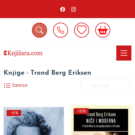
Knjige - Trond Berg Eriksen
Žanrovi
-10%
-10%