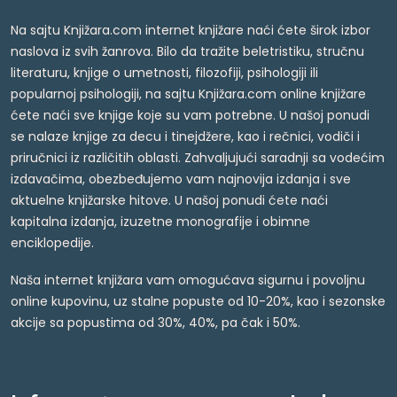
Na sajtu Knjižara.com internet knjižare naći ćete širok izbor
naslova iz svih žanrova. Bilo da tražite beletristiku, stručnu
literaturu, knjige o umetnosti, filozofiji, psihologiji ili
popularnoj psihologiji, na sajtu Knjižara.com online knjižare
ćete naći sve knjige koje su vam potrebne. U našoj ponudi
se nalaze knjige za decu i tinejdžere, kao i rečnici, vodiči i
priručnici iz različitih oblasti. Zahvaljujući saradnji sa vodećim
izdavačima, obezbeđujemo vam najnovija izdanja i sve
aktuelne knjižarske hitove. U našoj ponudi ćete naći
kapitalna izdanja, izuzetne monografije i obimne
enciklopedije.
Naša internet knjižara vam omogućava sigurnu i povoljnu
online kupovinu, uz stalne popuste od 10-20%, kao i sezonske
akcije sa popustima od 30%, 40%, pa čak i 50%.