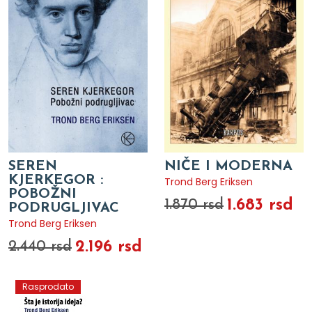
SEREN
NIČE I MODERNA
KJERKEGOR :
Trond Berg Eriksen
POBOŽNI
1.683 rsd
1.870 rsd
PODRUGLJIVAC
Trond Berg Eriksen
2.196 rsd
2.440 rsd
Rasprodato