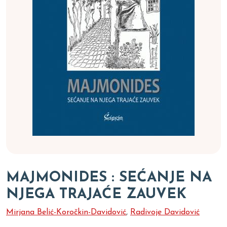
MAJMONIDES : SEĆANJE NA
NJEGA TRAJAĆE ZAUVEK
Mirjana Belić-Koročkin-Davidović
,
Radivoje Davidović