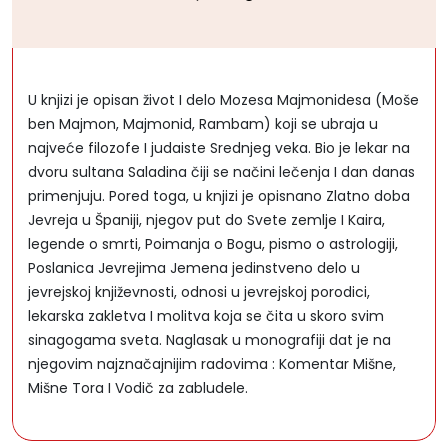
U knjizi je opisan život I delo Mozesa Majmonidesa (Moše
ben Majmon, Majmonid, Rambam) koji se ubraja u
najveće filozofe I judaiste Srednjeg veka. Bio je lekar na
dvoru sultana Saladina čiji se načini lečenja I dan danas
primenjuju. Pored toga, u knjizi je opisnano Zlatno doba
Jevreja u Španiji, njegov put do Svete zemlje I Kaira,
legende o smrti, Poimanja o Bogu, pismo o astrologiji,
Poslanica Jevrejima Jemena jedinstveno delo u
jevrejskoj književnosti, odnosi u jevrejskoj porodici,
lekarska zakletva I molitva koja se čita u skoro svim
sinagogama sveta. Naglasak u monografiji dat je na
njegovim najznačajnijim radovima : Komentar Mišne,
Mišne Tora I Vodič za zabludele.