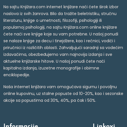
Na sajtu Knjižara.com internet knjižare naći ćete širok izbor
naslova iz svih žanrova. Bilo da tražite beletristiku, stručnu
literaturu, knjige o umetnosti, filozofiji, psihologiji ili
popularnoj psihologiji, na sajtu Knjižara.com online knjižare
ćete naći sve knjige koje su vam potrebne. U našoj ponudi
se nalaze knjige za decu i tinejdžere, kao i rečnici, vodiči i
priručnici iz različitih oblasti. Zahvaljujući saradnji sa vodećim
izdavačima, obezbeđujemo vam najnovija izdanja i sve
aktuelne knjižarske hitove. U našoj ponudi ćete naći
kapitalna izdanja, izuzetne monografije i obimne
enciklopedije.
Naša internet knjižara vam omogućava sigurnu i povoljnu
online kupovinu, uz stalne popuste od 10-20%, kao i sezonske
akcije sa popustima od 30%, 40%, pa čak i 50%.
Informacije
Linkovi