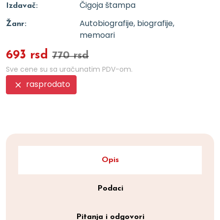
Čigoja štampa
Izdavač:
Autobiografije, biografije,
Žanr:
memoari
693 rsd
770 rsd
Sve cene su sa uračunatim PDV-om.
rasprodato
Opis
Podaci
Pitanja i odgovori