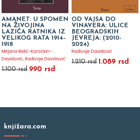
AMANET: U SPOMEN
OD VAJSA DO
NA ŽIVOJINA
VINAVERA: ULICE
LAZIĆA RATNIKA IZ
BEOGRADSKIH
VELIKOG RATA 1914–
JEVREJA: (2010-
1918
2024)
Mirjana Belić-Koročkin-
Radivoje Davidović
Davidović
,
Radivoje Davidović
1.089 rsd
1.210 rsd
990 rsd
1.100 rsd
knjižara.com