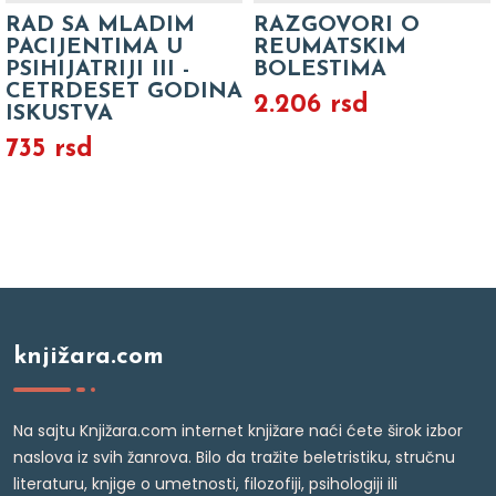
RAD SA MLADIM
RAZGOVORI O
PACIJENTIMA U
REUMATSKIM
PSIHIJATRIJI III -
BOLESTIMA
CETRDESET GODINA
2.206 rsd
ISKUSTVA
735 rsd
knjižara.com
Na sajtu Knjižara.com internet knjižare naći ćete širok izbor
naslova iz svih žanrova. Bilo da tražite beletristiku, stručnu
literaturu, knjige o umetnosti, filozofiji, psihologiji ili