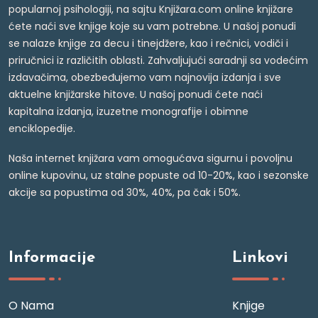
popularnoj psihologiji, na sajtu Knjižara.com online knjižare
ćete naći sve knjige koje su vam potrebne. U našoj ponudi
se nalaze knjige za decu i tinejdžere, kao i rečnici, vodiči i
priručnici iz različitih oblasti. Zahvaljujući saradnji sa vodećim
izdavačima, obezbeđujemo vam najnovija izdanja i sve
aktuelne knjižarske hitove. U našoj ponudi ćete naći
kapitalna izdanja, izuzetne monografije i obimne
enciklopedije.
Naša internet knjižara vam omogućava sigurnu i povoljnu
online kupovinu, uz stalne popuste od 10-20%, kao i sezonske
akcije sa popustima od 30%, 40%, pa čak i 50%.
Informacije
Linkovi
O Nama
Knjige