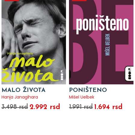
MALO ŽIVOTA
PONIŠTENO
Hanja Janagihara
Mišel Uelbek
2.992 rsd
1.694 rsd
3.498 rsd
1.991 rsd