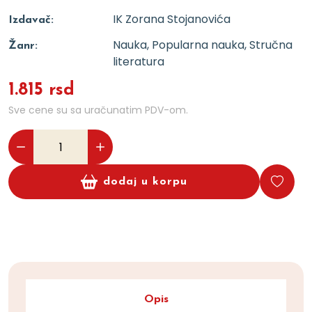
IK Zorana Stojanovića
Izdavač:
Nauka, Popularna nauka, Stručna
Žanr:
literatura
1.815 rsd
Sve cene su sa uračunatim PDV-om.
dodaj u korpu
Opis