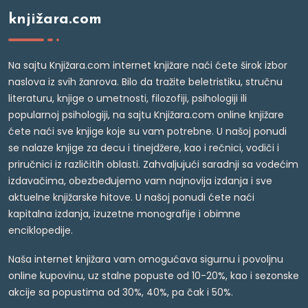
knjižara.com
Na sajtu Knjižara.com internet knjižare naći ćete širok izbor
naslova iz svih žanrova. Bilo da tražite beletristiku, stručnu
literaturu, knjige o umetnosti, filozofiji, psihologiji ili
popularnoj psihologiji, na sajtu Knjižara.com online knjižare
ćete naći sve knjige koje su vam potrebne. U našoj ponudi
se nalaze knjige za decu i tinejdžere, kao i rečnici, vodiči i
priručnici iz različitih oblasti. Zahvaljujući saradnji sa vodećim
izdavačima, obezbeđujemo vam najnovija izdanja i sve
aktuelne knjižarske hitove. U našoj ponudi ćete naći
kapitalna izdanja, izuzetne monografije i obimne
enciklopedije.
Naša internet knjižara vam omogućava sigurnu i povoljnu
online kupovinu, uz stalne popuste od 10-20%, kao i sezonske
akcije sa popustima od 30%, 40%, pa čak i 50%.