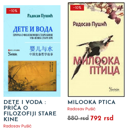
-10%
-10%
DETE I VODA :
MILOOKA PTICA
PRIČA O
Radosav Pušić
FILOZOFIJI STARE
792 rsd
880 rsd
KINE
Radosav Pušić