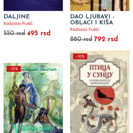
DALJINE
DAO LJUBAVI -
OBLACI I KIŠA
Radosav Pušić
Radosav Pušić
495 rsd
550 rsd
792 rsd
880 rsd
-10%
-10%