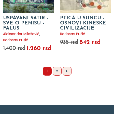
USPAVANI SATIR -
PTICA U SUNCU -
SVE O PENISU -
OSNOVI KINESKE
FALUS
CIVILIZACIJE
Aleksandar Milošević
,
Radosav Pušić
Radosav Pušić
842 rsd
935 rsd
1.260 rsd
1.400 rsd
1
2
>