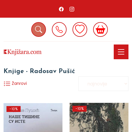
Knjige - Radosav Pušić
Žanrovi
-10%
-10%