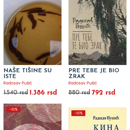
NAŠE TIŠINE SU
PRE TEBE JE BIO
ISTE
ZRAK
Radosav Pušić
Radosav Pušić
1.386 rsd
792 rsd
1.540 rsd
880 rsd
-10%
-10%