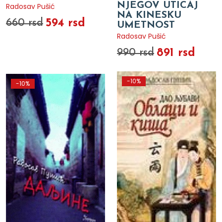
NJEGOV UTICAJ
Radosav Pušić
NA KINESKU
594 rsd
660 rsd
UMETNOST
Radosav Pušić
891 rsd
990 rsd
-10%
-10%