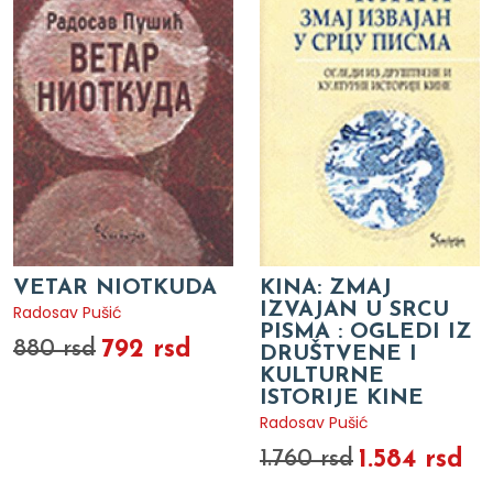
VETAR NIOTKUDA
KINA: ZMAJ
IZVAJAN U SRCU
Radosav Pušić
PISMA : OGLEDI IZ
792 rsd
880 rsd
DRUŠTVENE I
KULTURNE
ISTORIJE KINE
Radosav Pušić
1.584 rsd
1.760 rsd