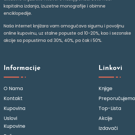
kapitalna izdanja, izuzetne monografije i obimne
enciklopedije.
Naša internet knjižara vam omogućava sigurnu i povoljnu
online kupovinu, uz stalne popuste od 10-20%, kao i sezonske
akcije sa popustima od 30%, 40%, pa čak i 50%.
Informacije
Linkovi
O Nama
Knjige
Kontakt
Preporučujem
Kupovina
Top-Lista
Uslovi
Akcije
Kupovine
Izdavači