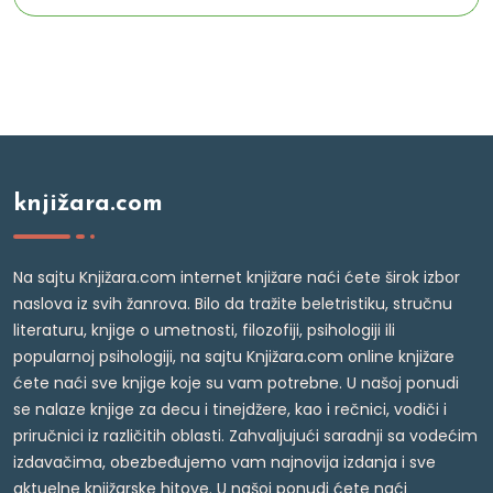
knjižara.com
Na sajtu Knjižara.com internet knjižare naći ćete širok izbor
naslova iz svih žanrova. Bilo da tražite beletristiku, stručnu
literaturu, knjige o umetnosti, filozofiji, psihologiji ili
popularnoj psihologiji, na sajtu Knjižara.com online knjižare
ćete naći sve knjige koje su vam potrebne. U našoj ponudi
se nalaze knjige za decu i tinejdžere, kao i rečnici, vodiči i
priručnici iz različitih oblasti. Zahvaljujući saradnji sa vodećim
izdavačima, obezbeđujemo vam najnovija izdanja i sve
aktuelne knjižarske hitove. U našoj ponudi ćete naći