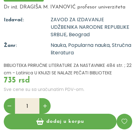
Dr inž. DRAGIŠA M. IVANOVIĆ profesor univerziteta
ZAVOD ZA IZDAVANJE
Izdavač:
UDŽBENIKA NARODNE REPUBLIKE
SRBIJE, Beograd
Nauka, Popularna nauka, Stručna
Žanr:
literatura
BIBLIOTEKA PRIRUČNE LITERATURE ZA NASTAVNIKE 484 str. ; 22
cm - Latinica U KNJIZI SE NALAZE PEČATI BIBLIOTEKE
735 rsd
Sve cene su sa uračunatim PDV-om.
dodaj u korpu