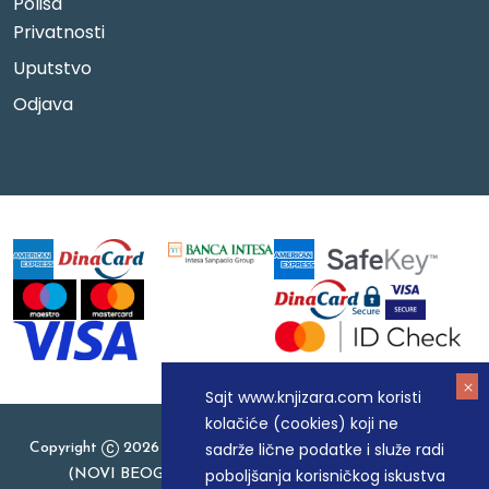
Polisa
Privatnosti
Uputstvo
Odjava
Sajt www.knjizara.com koristi
kolačiće (cookies) koji ne
sadrže lične podatke i služe radi
Copyright
2026 Knjizara.com - MAKART DOO BEOGRAD
poboljšanja korisničkog iskustva
(NOVI BEOGRAD), PIB: 105184104, MB: 20337524