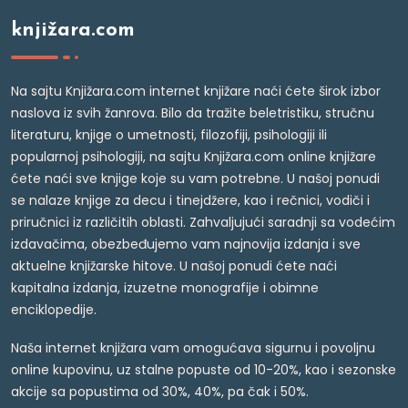
knjižara.com
Na sajtu Knjižara.com internet knjižare naći ćete širok izbor
naslova iz svih žanrova. Bilo da tražite beletristiku, stručnu
literaturu, knjige o umetnosti, filozofiji, psihologiji ili
popularnoj psihologiji, na sajtu Knjižara.com online knjižare
ćete naći sve knjige koje su vam potrebne. U našoj ponudi
se nalaze knjige za decu i tinejdžere, kao i rečnici, vodiči i
priručnici iz različitih oblasti. Zahvaljujući saradnji sa vodećim
izdavačima, obezbeđujemo vam najnovija izdanja i sve
aktuelne knjižarske hitove. U našoj ponudi ćete naći
kapitalna izdanja, izuzetne monografije i obimne
enciklopedije.
Naša internet knjižara vam omogućava sigurnu i povoljnu
online kupovinu, uz stalne popuste od 10-20%, kao i sezonske
akcije sa popustima od 30%, 40%, pa čak i 50%.