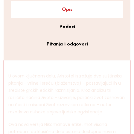
Opis
Podaci
Pitanja i odgovori
U ovom ključnom delu, Aristotel istražuje dva suštinska
pitanja - vrline i sreću (blaženstvo) - postavljajući ih u
središte grčkih etičkih razmišljanja. Kroz analizu tri
različita načina života - uživanje, politički život zasnovan
na časti i misaoni život rezervisan retkima - autor
razotkriva duboke slojeve ljudske egzistencije.
Ova nova verzija Nikomahove etike, motivisana
potrebom da klasična dela ostanu dostupna novim