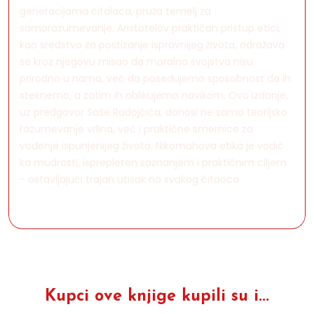
generacijama čitalaca, pruža temelj za
samorazumevanje. Aristotelov praktičan pristup etici,
kao sredstvo za postizanje ispravnijeg života, odražava
se kroz njegovu misao da moralna svojstva nisu
prirodno u nama, već da posedujemo sposobnost da ih
steknemo, a zatim ih oblikujemo navikom. Ovo izdanje,
uz predgovor Saše Radojčića, donosi ne samo teorijsko
razumevanje vrlina, već i praktične smernice za
vođenje ispunjenijeg života. Nikomahova etika je vodič
ka mudrosti, isprepleten saznanjem i praktičnim ciljem
- ostavljajući trajan utisak na svakog čitaoca.
Kupci ove knjige kupili su i...