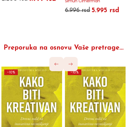
Šimun Cimerman
5.995 rsd
6.996 rsd
Preporuka na osnovu Vaše pretrage...
-10%
-10%