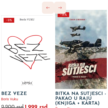
-14%
-9%
BEZ VEZE
BITKA NA SUTJESCI -
PAKAO U RAJU
Boris Vuku
(KNJIGA + KARTA)
1.999 rsd
2.200 rsd