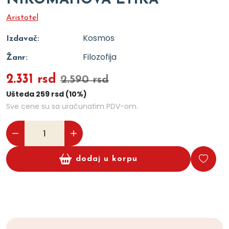
NIKOMAHOVA ETIKA
Aristotel
Kosmos
Izdavač:
Filozofija
Žanr:
2.331 rsd
2.590 rsd
Ušteda 259 rsd (10%)
Sve cene su sa uračunatim PDV-om.
dodaj u korpu