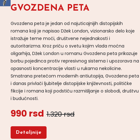
GVOZDENA PETA
Gvozdena peta je jedan od najuticajnijih distopijskih
romana koji je napisao Džek London, vizionarsko delo koje
istražuje teme moći, društvene nejednakosti i
autoritarizma. Kroz priču o svetu kojim vlada moćna
oligarhija, Džek London u romanu Gvozdena peta prikazuje
borbu pojedinca protiv represivnog sistema i upozorava na
opasnosti koncentracije vlasti u rukama nekolicine.
Smatrana pretečom modernih antiutopija, Gvozdena peta
i danas privlači ljubitelje distopijske književnosti, političke
fikcije i romana koji podstiču razmišljanje o slobodi, društvu
i budućnosti.
990 rsd
1.320 rsd
Detaljnije