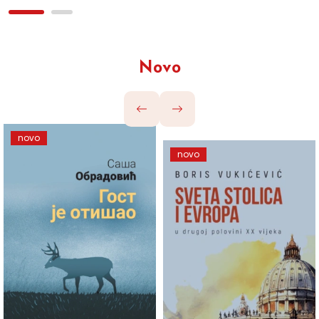
Novo
novo
novo