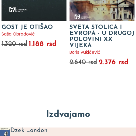
GOST JE OTIŠAO
SVETA STOLICA I
EVROPA - U DRUGOJ
Saša Obradović
POLOVINI XX
1.188 rsd
1.320 rsd
VIJEKA
Boris Vukićević
2.376 rsd
2.640 rsd
Izdvajamo
Dzek London