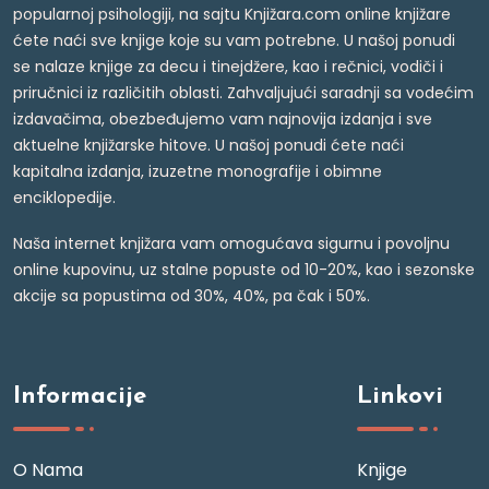
popularnoj psihologiji, na sajtu Knjižara.com online knjižare
ćete naći sve knjige koje su vam potrebne. U našoj ponudi
se nalaze knjige za decu i tinejdžere, kao i rečnici, vodiči i
priručnici iz različitih oblasti. Zahvaljujući saradnji sa vodećim
izdavačima, obezbeđujemo vam najnovija izdanja i sve
aktuelne knjižarske hitove. U našoj ponudi ćete naći
kapitalna izdanja, izuzetne monografije i obimne
enciklopedije.
Naša internet knjižara vam omogućava sigurnu i povoljnu
online kupovinu, uz stalne popuste od 10-20%, kao i sezonske
akcije sa popustima od 30%, 40%, pa čak i 50%.
Informacije
Linkovi
O Nama
Knjige