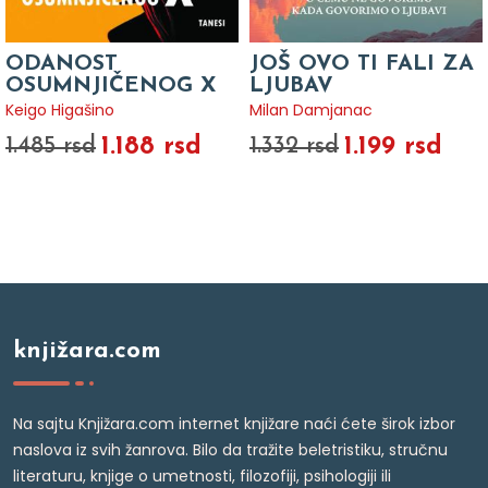
ODANOST
JOŠ OVO TI FALI ZA
OSUMNJIČENOG X
LJUBAV
Keigo Higašino
Milan Damjanac
1.188 rsd
1.199 rsd
1.485 rsd
1.332 rsd
knjižara.com
Na sajtu Knjižara.com internet knjižare naći ćete širok izbor
naslova iz svih žanrova. Bilo da tražite beletristiku, stručnu
literaturu, knjige o umetnosti, filozofiji, psihologiji ili