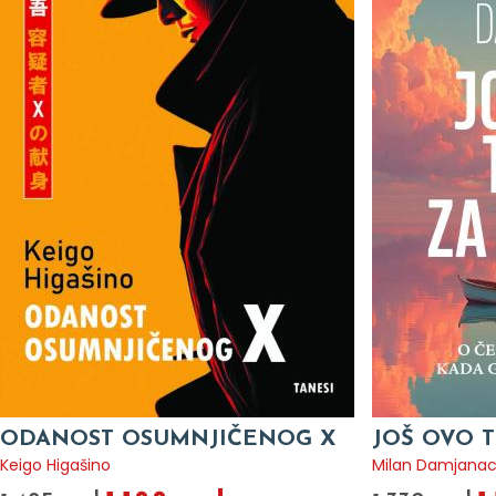
ODANOST OSUMNJIČENOG X
JOŠ OVO T
Keigo Higašino
Milan Damjana