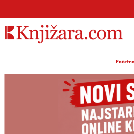
Početn