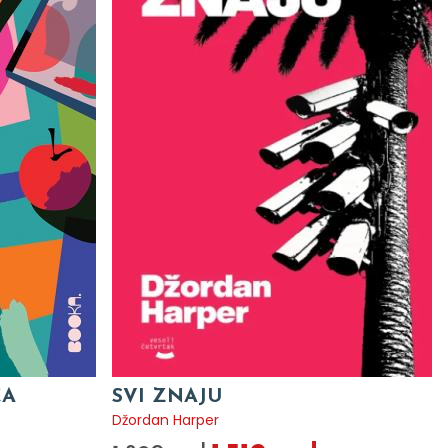
CA
SVI ZNAJU
Džordan Harper