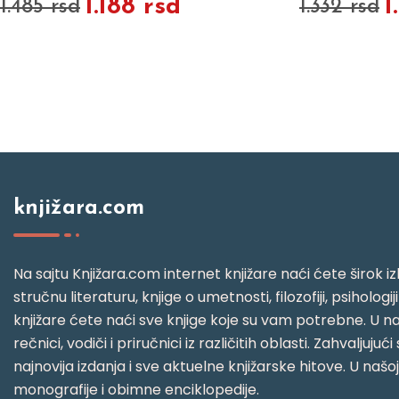
1.188 rsd
1
1.485 rsd
1.332 rsd
knjižara.com
Na sajtu Knjižara.com internet knjižare naći ćete širok izb
stručnu literaturu, knjige o umetnosti, filozofiji, psihologij
knjižare ćete naći sve knjige koje su vam potrebne. U naš
rečnici, vodiči i priručnici iz različitih oblasti. Zahval
najnovija izdanja i sve aktuelne knjižarske hitove. U našo
monografije i obimne enciklopedije.