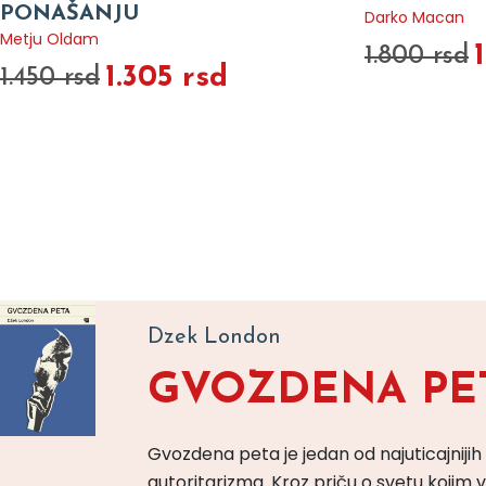
PONAŠANJU
Darko Macan
Metju Oldam
1.800 rsd
1.305 rsd
1.450 rsd
Dzek London
GVOZDENA PE
Gvozdena peta je jedan od najuticajnijih
autoritarizma. Kroz priču o svetu koji