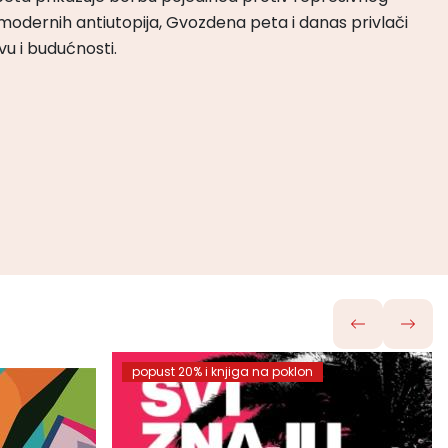
odernih antiutopija, Gvozdena peta i danas privlači
tvu i budućnosti.
popust 20% i knjiga na poklon