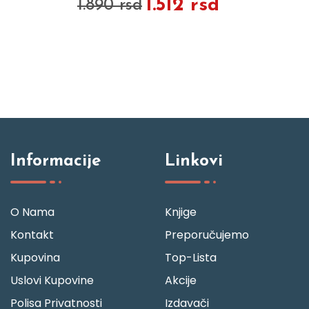
1.512 rsd
1.890 rsd
Informacije
Linkovi
O Nama
Knjige
Kontakt
Preporučujemo
Kupovina
Top-Lista
Uslovi Kupovine
Akcije
Polisa Privatnosti
Izdavači