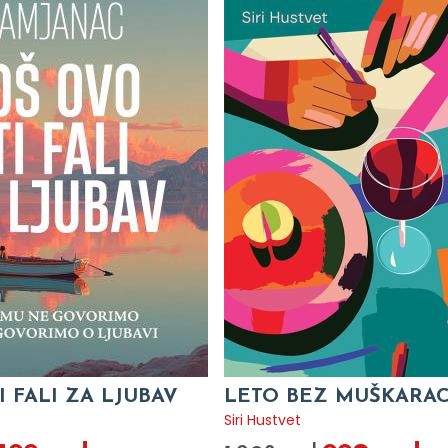
I FALI ZA LJUBAV
LETO BEZ MUŠKARA
c
Siri Hustvet