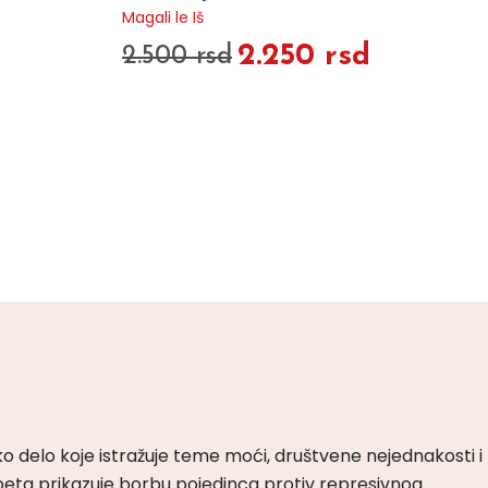
Magali le Iš
2.250 rsd
2.500 rsd
ko delo koje istražuje teme moći, društvene nejednakosti i
peta prikazuje borbu pojedinca protiv represivnog