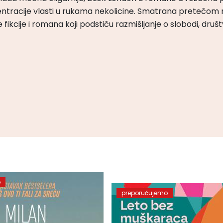
ntracije vlasti u rukama nekolicine. Smatrana pretečom m
čke fikcije i romana koji podstiču razmišljanje o slobodi, druš
o
preporučujemo