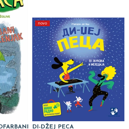
novo
 OFARBANI
DI-DŽEJ PECA