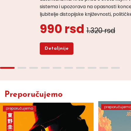
sistema i upozorava na opasnosti konce
ljubitelje distopijske književnosti, politi
990 rsd
1.320 rsd
Detaljnije
Preporučujemo
preporučujem
preporučujemo