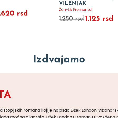
VILENJAK
Žan-Lik Fromantal
1.620 rsd
1.125 rsd
1.250 rsd
Izdvajamo
TA
 distopijskih romana koji je napisao Džek London, vizionars
m vlada moćna oligarhija, Džek London u romanu Gvozdena 