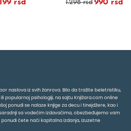
.199 rsd
990 rsd
1.298 rsd
or naslova iz svih žanrova. Bilo da tražite beletristiku,
i ili popularnoj psihologiji, na sajtu Knjižara.com online
oj ponudi se nalaze knjige za decu i tinejdžere, kao i
jujući saradnji sa vodećim izdavačima, obezbeđujemo vam
j ponudi ćete naći kapitalna izdanja, izuzetne