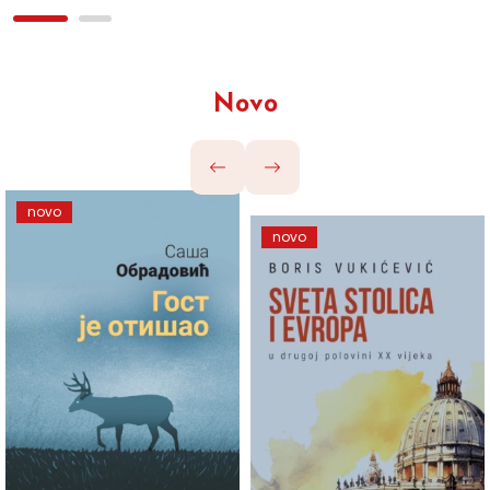
Novo
novo
novo