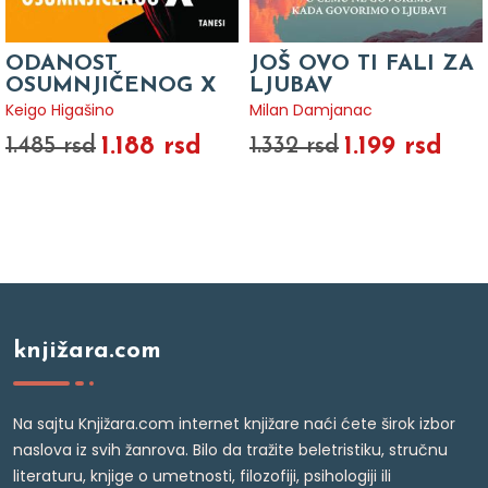
ODANOST
JOŠ OVO TI FALI ZA
OSUMNJIČENOG X
LJUBAV
Keigo Higašino
Milan Damjanac
1.188 rsd
1.199 rsd
1.485 rsd
1.332 rsd
knjižara.com
Na sajtu Knjižara.com internet knjižare naći ćete širok izbor
naslova iz svih žanrova. Bilo da tražite beletristiku, stručnu
literaturu, knjige o umetnosti, filozofiji, psihologiji ili