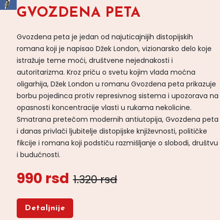
GVOZDENA PETA
Gvozdena peta je jedan od najuticajnijih distopijskih
romana koji je napisao Džek London, vizionarsko delo koje
istražuje teme moći, društvene nejednakosti i
autoritarizma. Kroz priču o svetu kojim vlada moćna
oligarhija, Džek London u romanu Gvozdena peta prikazuje
borbu pojedinca protiv represivnog sistema i upozorava na
opasnosti koncentracije vlasti u rukama nekolicine.
Smatrana pretečom modernih antiutopija, Gvozdena peta
i danas privlači ljubitelje distopijske književnosti, političke
fikcije i romana koji podstiču razmišljanje o slobodi, društvu
i budućnosti.
990 rsd
1.320 rsd
Detaljnije