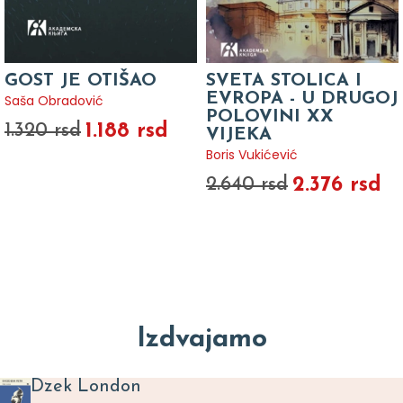
GOST JE OTIŠAO
SVETA STOLICA I
EVROPA - U DRUGOJ
Saša Obradović
POLOVINI XX
1.188 rsd
1.320 rsd
VIJEKA
Boris Vukićević
2.376 rsd
2.640 rsd
Izdvajamo
Dzek London