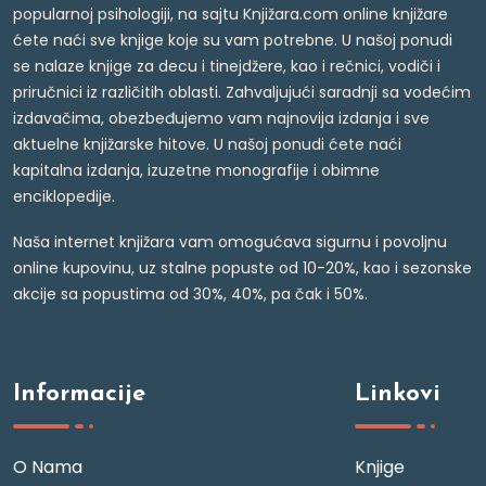
popularnoj psihologiji, na sajtu Knjižara.com online knjižare
ćete naći sve knjige koje su vam potrebne. U našoj ponudi
se nalaze knjige za decu i tinejdžere, kao i rečnici, vodiči i
priručnici iz različitih oblasti. Zahvaljujući saradnji sa vodećim
izdavačima, obezbeđujemo vam najnovija izdanja i sve
aktuelne knjižarske hitove. U našoj ponudi ćete naći
kapitalna izdanja, izuzetne monografije i obimne
enciklopedije.
Naša internet knjižara vam omogućava sigurnu i povoljnu
online kupovinu, uz stalne popuste od 10-20%, kao i sezonske
akcije sa popustima od 30%, 40%, pa čak i 50%.
Informacije
Linkovi
O Nama
Knjige