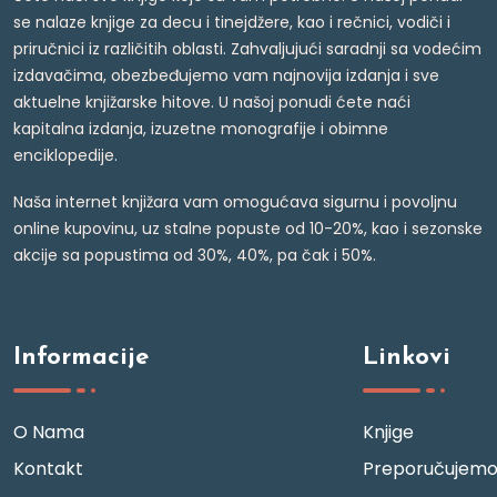
se nalaze knjige za decu i tinejdžere, kao i rečnici, vodiči i
priručnici iz različitih oblasti. Zahvaljujući saradnji sa vodećim
izdavačima, obezbeđujemo vam najnovija izdanja i sve
aktuelne knjižarske hitove. U našoj ponudi ćete naći
kapitalna izdanja, izuzetne monografije i obimne
enciklopedije.
Naša internet knjižara vam omogućava sigurnu i povoljnu
online kupovinu, uz stalne popuste od 10-20%, kao i sezonske
akcije sa popustima od 30%, 40%, pa čak i 50%.
Informacije
Linkovi
O Nama
Knjige
Kontakt
Preporučujem