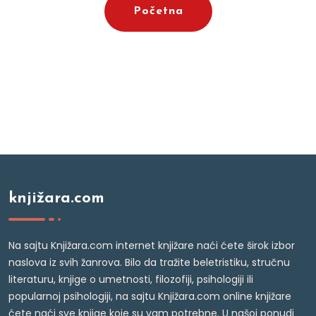
Početna
knjižara.com
Na sajtu Knjižara.com internet knjižare naći ćete širok izbor
naslova iz svih žanrova. Bilo da tražite beletristiku, stručnu
literaturu, knjige o umetnosti, filozofiji, psihologiji ili
popularnoj psihologiji, na sajtu Knjižara.com online knjižare
ćete naći sve knjige koje su vam potrebne. U našoj ponudi