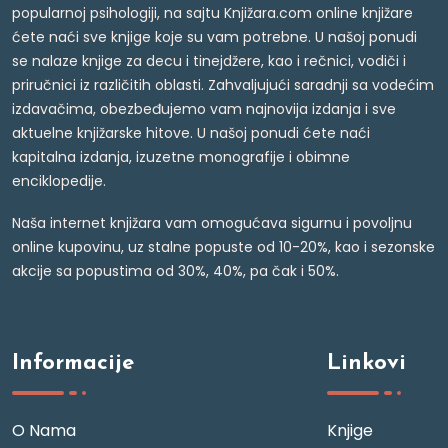
popularnoj psihologiji, na sajtu Knjižara.com online knjižare
ćete naći sve knjige koje su vam potrebne. U našoj ponudi
se nalaze knjige za decu i tinejdžere, kao i rečnici, vodiči i
priručnici iz različitih oblasti. Zahvaljujući saradnji sa vodećim
izdavačima, obezbeđujemo vam najnovija izdanja i sve
aktuelne knjižarske hitove. U našoj ponudi ćete naći
kapitalna izdanja, izuzetne monografije i obimne
enciklopedije.
Naša internet knjižara vam omogućava sigurnu i povoljnu
online kupovinu, uz stalne popuste od 10-20%, kao i sezonske
akcije sa popustima od 30%, 40%, pa čak i 50%.
Informacije
Linkovi
O Nama
Knjige