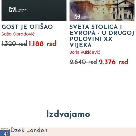
GOST JE OTIŠAO
SVETA STOLICA I
EVROPA - U DRUGOJ
Saša Obradović
POLOVINI XX
1.188 rsd
1.320 rsd
VIJEKA
Boris Vukićević
2.376 rsd
2.640 rsd
Izdvajamo
Dzek London