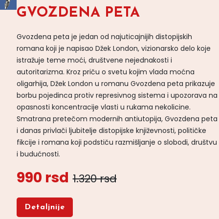
GVOZDENA PETA
Gvozdena peta je jedan od najuticajnijih distopijskih
romana koji je napisao Džek London, vizionarsko delo koje
istražuje teme moći, društvene nejednakosti i
autoritarizma. Kroz priču o svetu kojim vlada moćna
oligarhija, Džek London u romanu Gvozdena peta prikazuje
borbu pojedinca protiv represivnog sistema i upozorava na
opasnosti koncentracije vlasti u rukama nekolicine.
Smatrana pretečom modernih antiutopija, Gvozdena peta
i danas privlači ljubitelje distopijske književnosti, političke
fikcije i romana koji podstiču razmišljanje o slobodi, društvu
i budućnosti.
990 rsd
1.320 rsd
Detaljnije