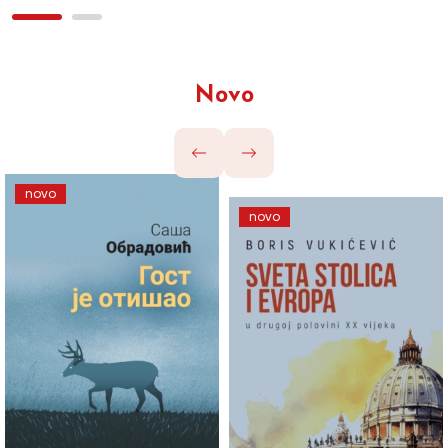
Novo
novo
novo