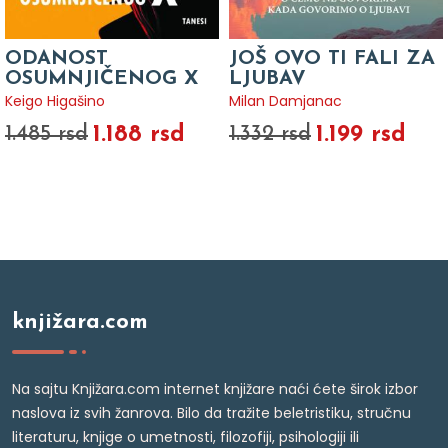
ODANOST
JOŠ OVO TI FALI ZA
OSUMNJIČENOG X
LJUBAV
Keigo Higašino
Milan Damjanac
1.188 rsd
1.199 rsd
1.485 rsd
1.332 rsd
knjižara.com
Na sajtu Knjižara.com internet knjižare naći ćete širok izbor
naslova iz svih žanrova. Bilo da tražite beletristiku, stručnu
literaturu, knjige o umetnosti, filozofiji, psihologiji ili