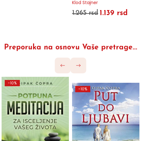
Klod Stajner
1.139 rsd
1.265 rsd
Preporuka na osnovu Vaše pretrage...
-10%
-10%