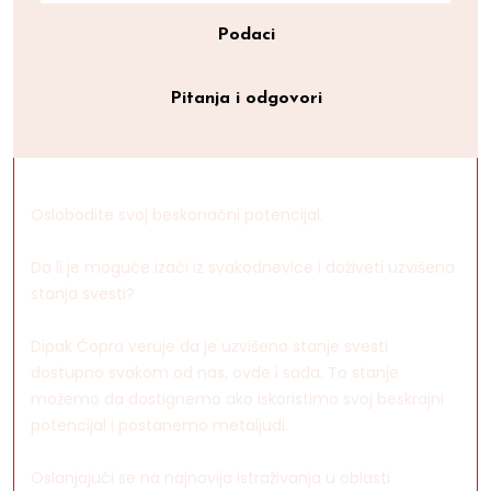
Podaci
Pitanja i odgovori
Oslobodite svoj beskonačni potencijal.
Da li je moguće izaći iz svakodnevice i doživeti uzvišena
stanja svesti?
Dipak Čopra veruje da je uzvišeno stanje svesti
dostupno svakom od nas, ovde i sada. To stanje
možemo da dostignemo ako iskoristimo svoj beskrajni
potencijal i postanemo metaljudi.
Oslanjajući se na najnovija istraživanja u oblasti