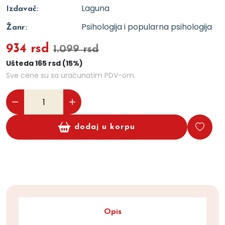
Laguna
Izdavač:
Psihologija i popularna psihologija
Žanr:
934 rsd
1.099 rsd
Ušteda 165 rsd (15%)
Sve cene su sa uračunatim PDV-om.
dodaj u korpu
Opis