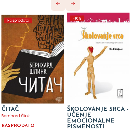
-10%
Rasprodato
ČITAČ
ŠKOLOVANJE SRCA -
UČENJE
Bernhard Šlink
EMOCIONALNE
RASPRODATO
PISMENOSTI