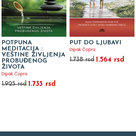
POTPUNA
PUT DO LJUBAVI
MEDITACIJA :
Dipak Čopra
VEŠTINE ŽIVLJENJA
1.564 rsd
1.738 rsd
PROBUĐENOG
ŽIVOTA
Dipak Čopra
1.733 rsd
1.925 rsd