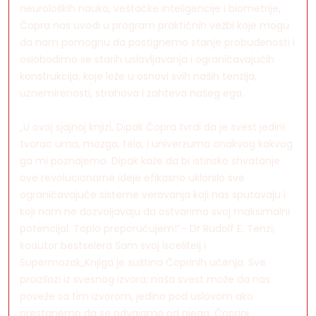
neuroloških nauka, veštačke inteligencije i biometrije,
Čopra nas uvodi u program praktičnih vežbi koje mogu
da nam pomognu da postignemo stanje probuđenosti i
oslobodimo se starih uslovljavanja i ograničavajućih
konstrukcija, koje leže u osnovi svih naših tenzija,
uznemirenosti, strahova i zahteva našeg ega.
„U ovoj sjajnoj knjizi, Dipak Čopra tvrdi da je svest jedini
tvorac uma, mozga, tela, i univerzuma onakvog kakvog
ga mi poznajemo. Dipak kaže da bi istinsko shvatanje
ove revolucionarne ideje efikasno uklonilo sve
ograničavajuće sisteme verovanja koji nas sputavaju i
koji nam ne dozvoljavaju da ostvarimo svoj maksimalni
potencijal. Toplo preporučujem!“– Dr Rudolf E. Tenzi,
koautor bestselera Sam svoj iscelitelj i
Supermozak„Knjiga je suština Čoprinih učenja. Sve
proizilazi iz svesnog izvora; naša svest može da nas
poveže sa tim izvorom, jedino pod uslovom ako
prestanemo da se odvajamo od njega. Čoprini