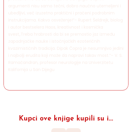
argumenti nisu samo tečni, dobro naučno utemeljeni i
ubedljivi, već izuzetno praktični i praćeni podrobnim
instrukcijama. Kakvo osveženje!“– Rupert Šeldrejk, biolog
i autor bestselera Haos, kreativnost i kosmička
svest„Treba hrabrosti da bi se premostio jaz između
zapadnjačke nauke i istočnjačkih ezoteričnih
kvazimističnih tradicija. Dipak Čopra je nesumnjivo jedini
i najbolji erudita koji može da napravi takav most.“– V. S.
Ramačandran, profesor neurologije na Univerzitetu
Kalifornija u San Dijegu
Kupci ove knjige kupili su i...