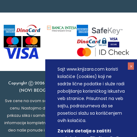
Sajt www.knjizara.com koristi
kolačiće (cookies) koji ne
sadrže lične podatke i služe radi
Copyright
2026 Knjizara.com - MAKART DOO BEOGRAD
poboljšanja korisničkog iskustva
(NOVI BEOGRAD), PIB: 105184104, MB: 20337524
veb stranice. Prisutnost na veb
Sve cene na ovom sajtu iskazane su u dinarima. PDV je uračunat u
sajtu, podrazumeva da se
cenu. Nastojimo da budemo što precizniji u opisu proizvoda,
posetioci slažu sa korišćenjem
prikazu slika i samih cena, ali ne možemo garantovati da su sve
ovih kolačića.
informacije kompletne i bez grešaka. Svi artikli prikazani na sajtu su
deo naše ponude i ne podrazumeva da su dostupni u svakom
Za više detalja o zaštiti