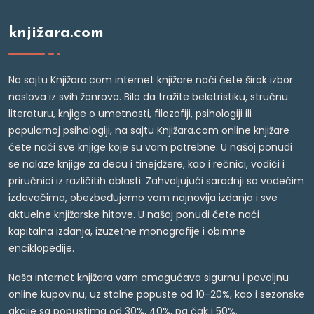
knjižara.com
Na sajtu Knjižara.com internet knjižare naći ćete širok izbor
naslova iz svih žanrova. Bilo da tražite beletristiku, stručnu
literaturu, knjige o umetnosti, filozofiji, psihologiji ili
popularnoj psihologiji, na sajtu Knjižara.com online knjižare
ćete naći sve knjige koje su vam potrebne. U našoj ponudi
se nalaze knjige za decu i tinejdžere, kao i rečnici, vodiči i
priručnici iz različitih oblasti. Zahvaljujući saradnji sa vodećim
izdavačima, obezbeđujemo vam najnovija izdanja i sve
aktuelne knjižarske hitove. U našoj ponudi ćete naći
kapitalna izdanja, izuzetne monografije i obimne
enciklopedije.
Naša internet knjižara vam omogućava sigurnu i povoljnu
online kupovinu, uz stalne popuste od 10-20%, kao i sezonske
akcije sa popustima od 30%, 40%, pa čak i 50%.