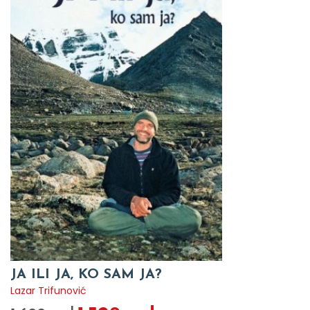
JA ILI JA, KO SAM JA?
Lazar Trifunović