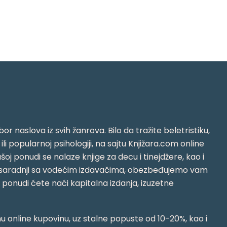
or naslova iz svih žanrova. Bilo da tražite beletristiku,
i ili popularnoj psihologiji, na sajtu Knjižara.com online
oj ponudi se nalaze knjige za decu i tinejdžere, kao i
jujući saradnji sa vodećim izdavačima, obezbeđujemo vam
j ponudi ćete naći kapitalna izdanja, izuzetne
 online kupovinu, uz stalne popuste od 10-20%, kao i