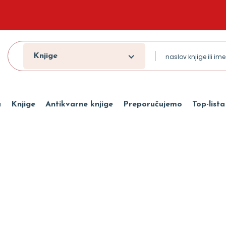
Knjige
a
Knjige
Antikvarne knjige
Preporučujemo
Top-lista