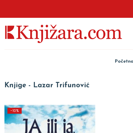
Početn
Knjige - Lazar Trifunović
-10%