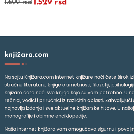
1.529 rsd
1.699 rsd
knjižara.com
Na sajtu Knjižara.com internet knjižare naći ćete širok izb
stručnu literaturu, knjige o umetnosti, filozofiji, psihologij
knjižare ćete naći sve knjige koje su vam potrebne. U naš
rečnici, vodiči i priručnici iz različitih oblasti. Zahval
najnovija izdanja i sve aktuelne knjižarske hitove. U našo
monografije i obimne enciklopedije.
Naša internet knjižara vam omogućava sigurnu i povoljnu