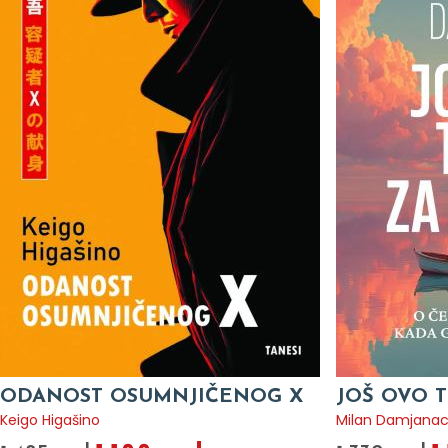
ODANOST OSUMNJIČENOG X
JOŠ OVO T
Keigo Higašino
Milan Damjana