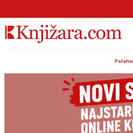
Početn