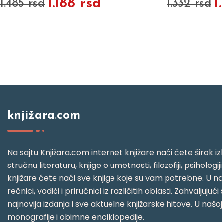
1.188 rsd
1
1.485 rsd
1.332 rsd
knjižara.com
Na sajtu Knjižara.com internet knjižare naći ćete širok izb
stručnu literaturu, knjige o umetnosti, filozofiji, psihologij
knjižare ćete naći sve knjige koje su vam potrebne. U naš
rečnici, vodiči i priručnici iz različitih oblasti. Zahval
najnovija izdanja i sve aktuelne knjižarske hitove. U našo
monografije i obimne enciklopedije.