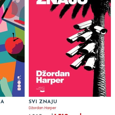
CA
SVI ZNAJU
Džordan Harper