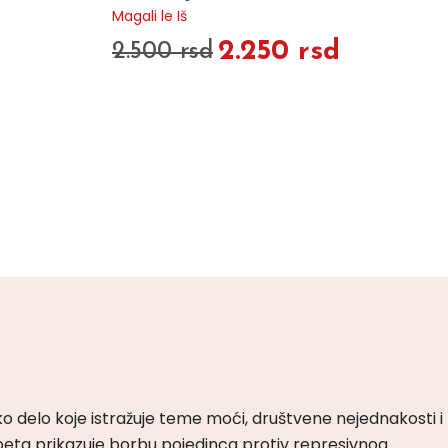
Magali le Iš
2.250 rsd
2.500 rsd
ko delo koje istražuje teme moći, društvene nejednakosti i
peta prikazuje borbu pojedinca protiv represivnog