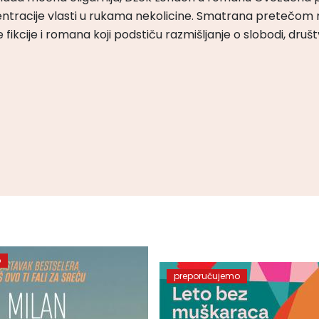
ntracije vlasti u rukama nekolicine. Smatrana pretečom m
čke fikcije i romana koji podstiču razmišljanje o slobodi, druš
o
preporučujemo