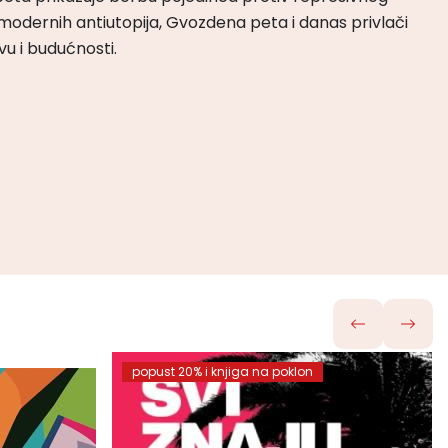
odernih antiutopija, Gvozdena peta i danas privlači
tvu i budućnosti.
popust 20% i knjiga na poklon