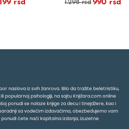
.199 rsd
990 rsd
1.298 rsd
or naslova iz svih žanrova. Bilo da tražite beletristiku,
i ili popularnoj psihologiji, na sajtu Knjižara.com online
oj ponudi se nalaze knjige za decu i tinejdžere, kao i
jujući saradnji sa vodećim izdavačima, obezbeđujemo vam
j ponudi ćete naći kapitalna izdanja, izuzetne