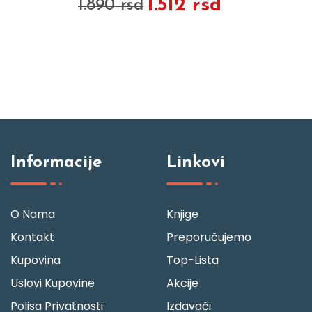
1.512 rsd
1.890 rsd
Informacije
Linkovi
O Nama
Knjige
Kontakt
Preporučujemo
Kupovina
Top-Lista
Uslovi Kupovine
Akcije
Polisa Privatnosti
Izdavači