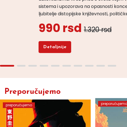
sistema i upozorava na opasnosti konce
ljubitelje distopijske književnosti, politi
990 rsd
1.320 rsd
Detaljnije
Preporučujemo
preporučujem
preporučujemo