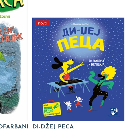
novo
 OFARBANI
DI-DŽEJ PECA