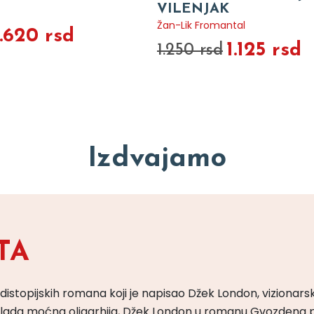
VILENJAK
Žan-Lik Fromantal
1.620 rsd
1.125 rsd
1.250 rsd
Izdvajamo
TA
 distopijskih romana koji je napisao Džek London, vizionars
m vlada moćna oligarhija, Džek London u romanu Gvozdena 