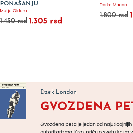
PONAŠANJU
Darko Macan
Metju Oldam
1.800 rsd
1.305 rsd
1.450 rsd
Dzek London
GVOZDENA PE
Gvozdena peta je jedan od najuticajnijih
autoritarizma. Kroz priču o svetu koji