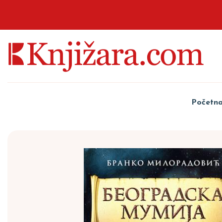
Početn