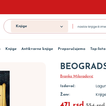
Knjige
a
Knjige
Antikvarne knjige
Preporučujemo
Top-lista
BEOGRADS
Branko Miloradović
Lagu
Izdavač:
Knjig
Žanr:
471 rsd
554 rsd