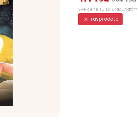
Sve cene su sa uračunati
rasprodato