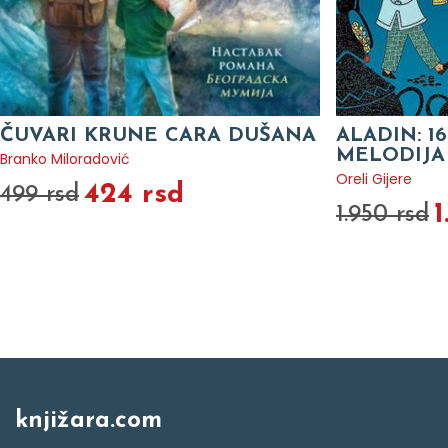
ČUVARI KRUNE CARA DUŠANA
ALADIN: 1
MELODIJA
Branko Miloradović
Oreli Gijere
424 rsd
499 rsd
1
1.950 rsd
knjižara.com