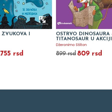
6 ZVUKOVA I
OSTRVO DINOSAURA 
TITANOSAUR U AKCIJI
Džeronimo Stilton
.755 rsd
809 rsd
899 rsd