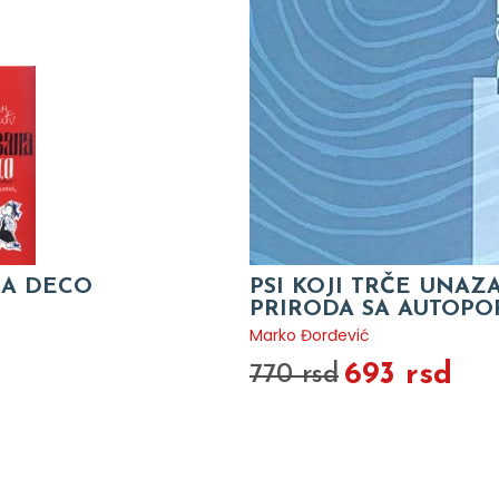
A DECO
PSI KOJI TRČE UNAZ
PRIRODA SA AUTOP
Marko Đorđević
O
693 rsd
770 rsd