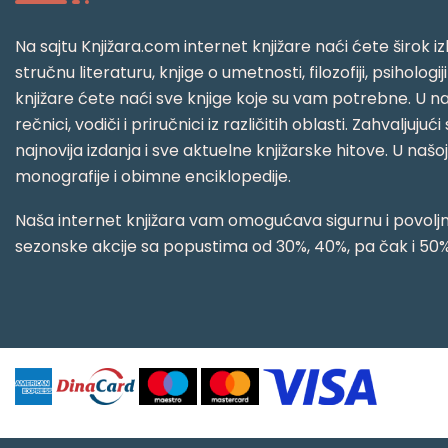
Na sajtu Knjižara.com internet knjižare naći ćete širok izb
stručnu literaturu, knjige o umetnosti, filozofiji, psihologij
knjižare ćete naći sve knjige koje su vam potrebne. U naš
rečnici, vodiči i priručnici iz različitih oblasti. Zahval
najnovija izdanja i sve aktuelne knjižarske hitove. U našo
monografije i obimne enciklopedije.
Naša internet knjižara vam omogućava sigurnu i povoljnu
sezonske akcije sa popustima od 30%, 40%, pa čak i 50%