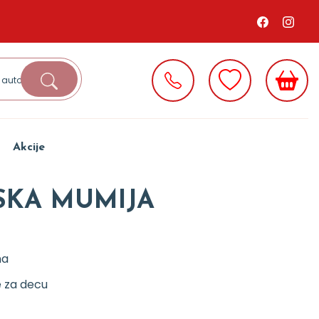
Akcije
KA MUMIJA
na
e za decu