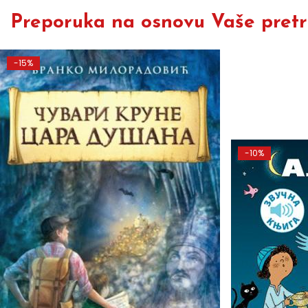
Preporuka na osnovu Vaše pretra
-15%
-10%