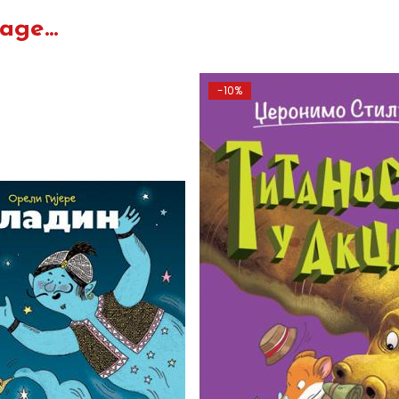
ge...
-10%