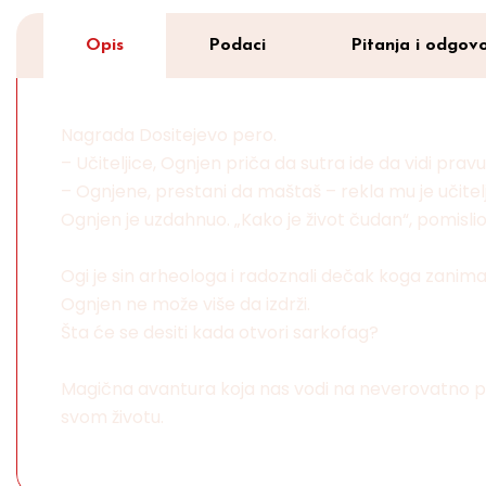
Opis
Podaci
Pitanja i odgovo
Nagrada Dositejevo pero.
– Učiteljice, Ognjen priča da sutra ide da vidi prav
– Ognjene, prestani da maštaš – rekla mu je učitelj
Ognjen je uzdahnuo. „Kako je život čudan“, pomislio 
Ogi je sin arheologa i radoznali dečak koga zanima 
Ognjen ne može više da izdrži.
Šta će se desiti kada otvori sarkofag?
Magična avantura koja nas vodi na neverovatno puto
svom životu.