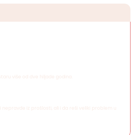
taru više od dve hiljade godina.
ravde iz prošlosti, ali i da reši veliki problem u