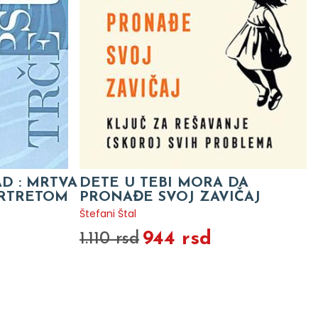
AD : MRTVA
DETE U TEBI MORA DA
ORTRETOM
PRONAĐE SVOJ ZAVIČAJ
Štefani Štal
944 rsd
1.110 rsd