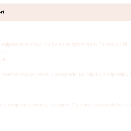
ri
u egipatsku mumiju i da će da se igra s njom. To nas plaši!
ica.
je.
mumija koja se nalazi u Beogradu. Mumija koja krije tajnu s
vanje kroz vreme, na kojem Ogi ima zadatak da ispravi nep