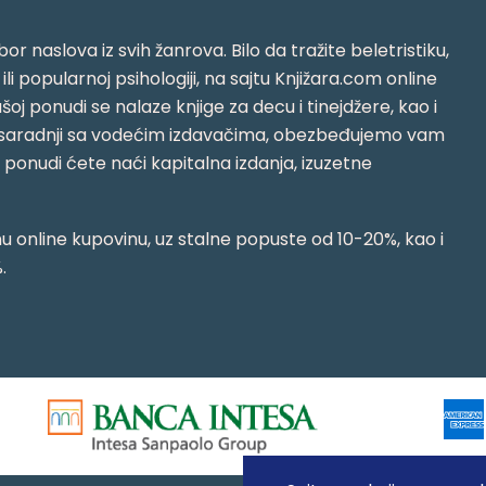
or naslova iz svih žanrova. Bilo da tražite beletristiku,
i ili popularnoj psihologiji, na sajtu Knjižara.com online
oj ponudi se nalaze knjige za decu i tinejdžere, kao i
jujući saradnji sa vodećim izdavačima, obezbeđujemo vam
j ponudi ćete naći kapitalna izdanja, izuzetne
 online kupovinu, uz stalne popuste od 10-20%, kao i
.