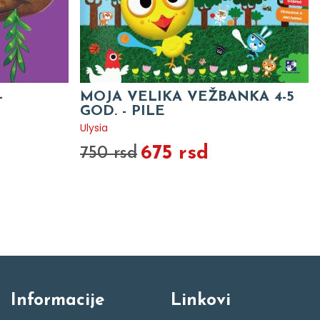
-
MOJA VELIKA VEŽBANKA 4-5
GOD. - PILE
Ulysia
675 rsd
750 rsd
Informacije
Linkovi