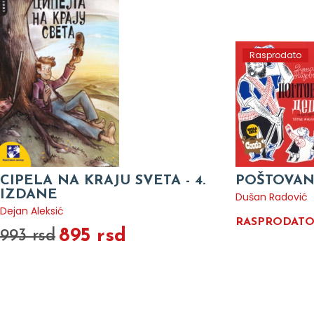
Rasprodato
CIPELA NA KRAJU SVETA - 4.
POŠTOVAN
IZDANE
Dušan Radović
Dejan Aleksić
RASPRODAT
895 rsd
993 rsd