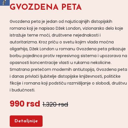
GVOZDENA PETA
Gvozdena peta je jedan od najuticajnijih distopijskih
romana koji je napisao Džek London, vizionarsko delo koje
istražuje teme moći, društvene nejednakosti i
autoritarizma. Kroz priču o svetu kojim vlada moćna
oligarhija, Džek London u romanu Gvozdena peta prikazuje
borbu pojedinca protiv represivnog sistema i upozorava na
opasnosti koncentracije vlasti u rukama nekolicine.
Smatrana pretečom modernih antiutopija, Gvozdena peta
i danas privlači ljubitelje distopijske književnosti, političke
fikcije i romana koji podstiču razmišljanje o slobodi, društvu
i budućnosti.
990 rsd
1.320 rsd
Detaljnije