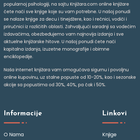
popularnoj psihologiji, na sajtu Knjižara.com online knjižare
ćete naći sve knjige koje su vam potrebne. U našoj ponudi
se nalaze knjige za decu i tinejdžere, kao i rečnici, vodiči i
priručnici iz različitih oblasti. Zahvaljujući saradnji sa vodećim
izdavačima, obezbeđujemo vam najnovija izdanja i sve
aktuelne knjižarske hitove. U našoj ponudi ćete naći
kapitalna izdanja, izuzetne monografije i obimne
enciklopedije.
Naša internet knjižara vam omogućava sigurnu i povoljnu
online kupovinu, uz stalne popuste od 10-20%, kao i sezonske
akcije sa popustima od 30%, 40%, pa čak i 50%.
Informacije
Linkovi
O Nama
Knjige