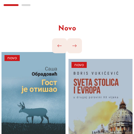
Novo
novo
novo