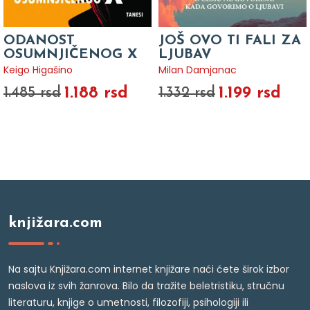
ODANOST
JOŠ OVO TI FALI ZA
OSUMNJIČENOG X
LJUBAV
Keigo Higašino
Milan Damjanac
1.188 rsd
1.199 rsd
1.485 rsd
1.332 rsd
knjižara.com
Na sajtu Knjižara.com internet knjižare naći ćete širok izbor
naslova iz svih žanrova. Bilo da tražite beletristiku, stručnu
literaturu, knjige o umetnosti, filozofiji, psihologiji ili