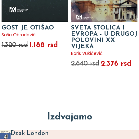
GOST JE OTIŠAO
SVETA STOLICA I
EVROPA - U DRUGOJ
Saša Obradović
POLOVINI XX
1.188 rsd
1.320 rsd
VIJEKA
Boris Vukićević
2.376 rsd
2.640 rsd
Izdvajamo
Dzek London