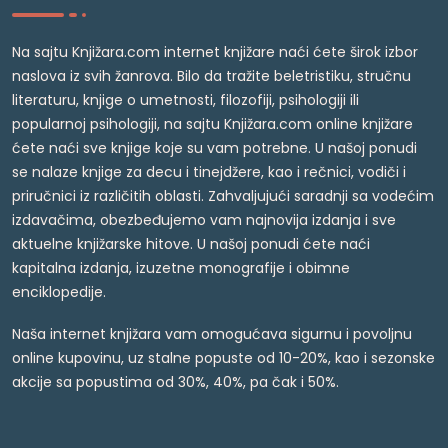
Na sajtu Knjižara.com internet knjižare naći ćete širok izbor
naslova iz svih žanrova. Bilo da tražite beletristiku, stručnu
literaturu, knjige o umetnosti, filozofiji, psihologiji ili
popularnoj psihologiji, na sajtu Knjižara.com online knjižare
ćete naći sve knjige koje su vam potrebne. U našoj ponudi
se nalaze knjige za decu i tinejdžere, kao i rečnici, vodiči i
priručnici iz različitih oblasti. Zahvaljujući saradnji sa vodećim
izdavačima, obezbeđujemo vam najnovija izdanja i sve
aktuelne knjižarske hitove. U našoj ponudi ćete naći
kapitalna izdanja, izuzetne monografije i obimne
enciklopedije.
Naša internet knjižara vam omogućava sigurnu i povoljnu
online kupovinu, uz stalne popuste od 10-20%, kao i sezonske
akcije sa popustima od 30%, 40%, pa čak i 50%.