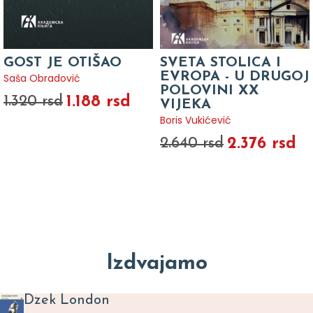
GOST JE OTIŠAO
SVETA STOLICA I
EVROPA - U DRUGOJ
Saša Obradović
POLOVINI XX
1.188 rsd
1.320 rsd
VIJEKA
Boris Vukićević
2.376 rsd
2.640 rsd
Izdvajamo
Dzek London