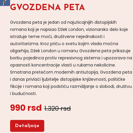
GVOZDENA PETA
Gvozdena peta je jedan od najuticajnijih distopijskih
romana koji je napisao Džek London, vizionarsko delo koje
istražuje teme moći, društvene nejednakosti i
autoritarizma. Kroz priču o svetu kojim vlada moćna
oligarhija, Džek London u romanu Gvozdena peta prikazuje
borbu pojedinca protiv represivnog sistema i upozorava na
opasnosti koncentracije vlasti u rukama nekolicine.
Smatrana pretečom modernih antiutopija, Gvozdena peta
i danas privlači ljubitelje distopijske književnosti, političke
fikcije i romana koji podstiču razmišljanje o slobodi, društvu
i budućnosti.
990 rsd
1.320 rsd
Detaljnije