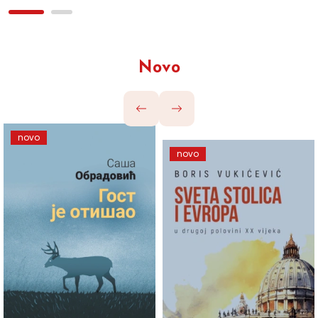
Novo
novo
novo