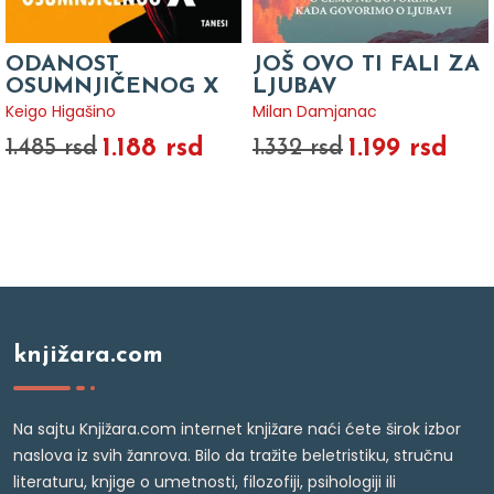
ODANOST
JOŠ OVO TI FALI ZA
OSUMNJIČENOG X
LJUBAV
Keigo Higašino
Milan Damjanac
1.188 rsd
1.199 rsd
1.485 rsd
1.332 rsd
knjižara.com
Na sajtu Knjižara.com internet knjižare naći ćete širok izbor
naslova iz svih žanrova. Bilo da tražite beletristiku, stručnu
literaturu, knjige o umetnosti, filozofiji, psihologiji ili