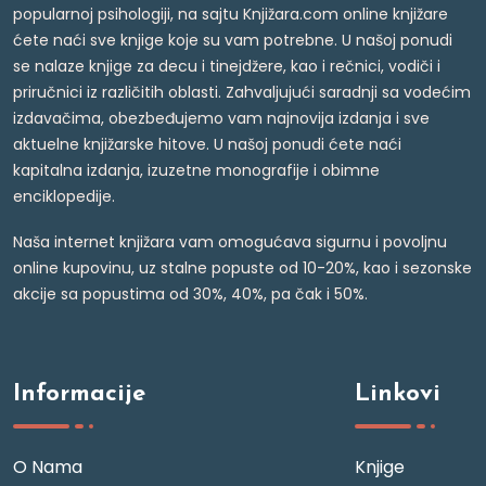
popularnoj psihologiji, na sajtu Knjižara.com online knjižare
ćete naći sve knjige koje su vam potrebne. U našoj ponudi
se nalaze knjige za decu i tinejdžere, kao i rečnici, vodiči i
priručnici iz različitih oblasti. Zahvaljujući saradnji sa vodećim
izdavačima, obezbeđujemo vam najnovija izdanja i sve
aktuelne knjižarske hitove. U našoj ponudi ćete naći
kapitalna izdanja, izuzetne monografije i obimne
enciklopedije.
Naša internet knjižara vam omogućava sigurnu i povoljnu
online kupovinu, uz stalne popuste od 10-20%, kao i sezonske
akcije sa popustima od 30%, 40%, pa čak i 50%.
Informacije
Linkovi
O Nama
Knjige