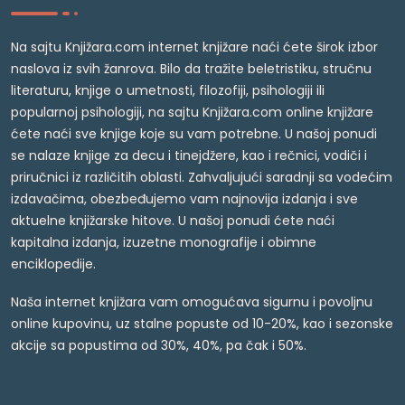
Na sajtu Knjižara.com internet knjižare naći ćete širok izbor
naslova iz svih žanrova. Bilo da tražite beletristiku, stručnu
literaturu, knjige o umetnosti, filozofiji, psihologiji ili
popularnoj psihologiji, na sajtu Knjižara.com online knjižare
ćete naći sve knjige koje su vam potrebne. U našoj ponudi
se nalaze knjige za decu i tinejdžere, kao i rečnici, vodiči i
priručnici iz različitih oblasti. Zahvaljujući saradnji sa vodećim
izdavačima, obezbeđujemo vam najnovija izdanja i sve
aktuelne knjižarske hitove. U našoj ponudi ćete naći
kapitalna izdanja, izuzetne monografije i obimne
enciklopedije.
Naša internet knjižara vam omogućava sigurnu i povoljnu
online kupovinu, uz stalne popuste od 10-20%, kao i sezonske
akcije sa popustima od 30%, 40%, pa čak i 50%.