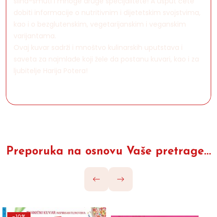
slina-smuti i mnoge druge specijalitete! A usput ćete
dobiti informacije o nutritivnim i dijetetskim svojstvima,
kao i o bezglutenskim, vegetarijanskim i veganskim
varijantama.
Ovaj kuvar sadrži i mnoštvo kulinarskih uputstava i
saveta za najmlađe koji žele da postanu kuvari, kao i za
ljubitelje Harija Potera!
Preporuka na osnovu Vaše pretrage...
-10%