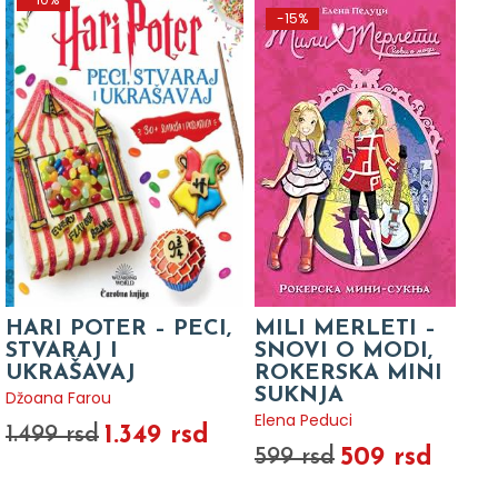
-15%
HARI POTER – PECI,
MILI MERLETI –
STVARAJ I
SNOVI O MODI,
UKRAŠAVAJ
ROKERSKA MINI
SUKNJA
Džoana Farou
Elena Peduci
1.349 rsd
1.499 rsd
509 rsd
599 rsd