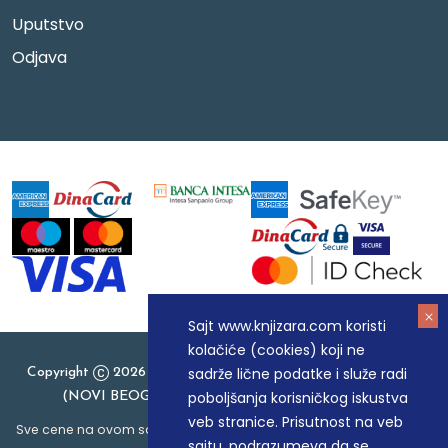
Uputstvo
Odjava
Sajt www.knjizara.com koristi
kolačiće (cookies) koji ne
sadrže lične podatke i služe radi
Copyright
2026 Knjizara.com - MAKART DOO BEOGRAD
poboljšanja korisničkog iskustva
(NOVI BEOGRAD), PIB: 105184104, MB: 20337524
veb stranice. Prisutnost na veb
Sve cene na ovom sajtu iskazane su u dinarima. PDV je uračunat u
sajtu, podrazumeva da se