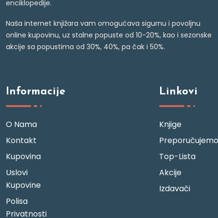
enciklopedije.
Naša internet knjižara vam omogućava sigurnu i povoljnu
online kupovinu, uz stalne popuste od 10-20%, kao i sezonske
akcije sa popustima od 30%, 40%, pa čak i 50%.
Informacije
Linkovi
O Nama
Knjige
Kontakt
Preporučujem
Kupovina
Top-Lista
Uslovi
Akcije
Kupovine
Izdavači
Polisa
Privatnosti