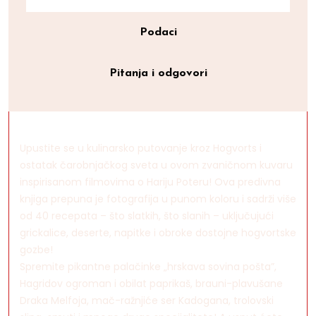
Podaci
Pitanja i odgovori
Upustite se u kulinarsko putovanje kroz Hogvorts i
ostatak čarobnjačkog sveta u ovom zvaničnom kuvaru
inspirisanom filmovima o Hariju Poteru! Ova predivna
knjiga prepuna je fotografija u punom koloru i sadrži više
od 40 recepata – što slatkih, što slanih – uključujući
grickalice, deserte, napitke i obroke dostojne hogvortske
gozbe!
Spremite pikantne palačinke „hrskava sovina pošta”,
Hagridov ogroman i obilat paprikaš, brauni-plavušane
Draka Melfoja, mač-ražnjiće ser Kadogana, trolovski