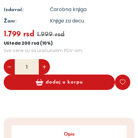
Čarobna knjiga
Izdavač:
Knjige za decu
Žanr:
1.799 rsd
1.999 rsd
Ušteda 200 rsd (10%)
Sve cene su sa uračunatim PDV-om.
dodaj u korpu
Opis