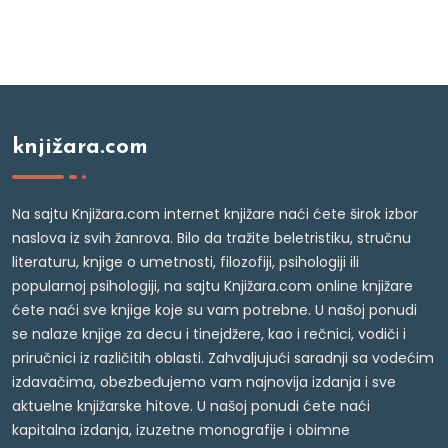
knjižara.com
Na sajtu Knjižara.com internet knjižare naći ćete širok izbor
naslova iz svih žanrova. Bilo da tražite beletristiku, stručnu
literaturu, knjige o umetnosti, filozofiji, psihologiji ili
popularnoj psihologiji, na sajtu Knjižara.com online knjižare
ćete naći sve knjige koje su vam potrebne. U našoj ponudi
se nalaze knjige za decu i tinejdžere, kao i rečnici, vodiči i
priručnici iz različitih oblasti. Zahvaljujući saradnji sa vodećim
izdavačima, obezbeđujemo vam najnovija izdanja i sve
aktuelne knjižarske hitove. U našoj ponudi ćete naći
kapitalna izdanja, izuzetne monografije i obimne