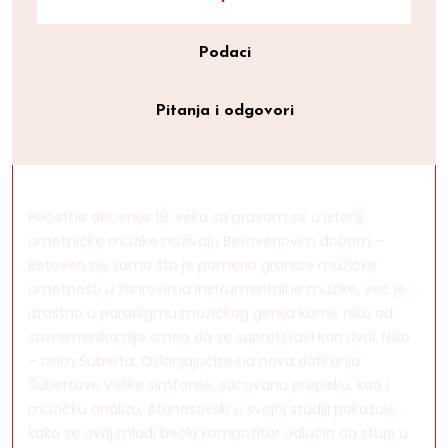
Podaci
Pitanja i odgovori
Početne decenije 19. veka sa pravom se u istoriji
umetničke muzike nazivaju Betovenovim dobom –
Betoven ne samo što je pomerio granice muzičke
umetnosti u žanrovima instrumentalne muzike, već je
izrastao u paradigmu muzičkog genija kome niko od
savremenika nije smeo da se suprotstavi kao rival. Niko
– osim Šuberta. Oslanjajućise na nova datiranja
Šubertove Velike simfonije, sačuvanu prepisku, kao i
muzičku analizu, Atanasovski u svojoj studiji pokazuje
kako se ovaj mladi bečki kompozitor odlučio da stupi u