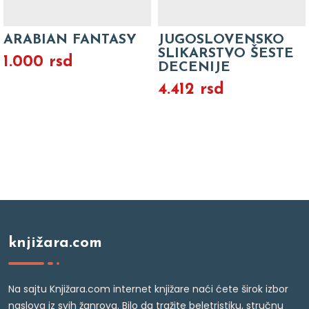
ARABIAN FANTASY
JUGOSLOVENSKO
SLIKARSTVO ŠESTE
1.000 rsd
DECENIJE
4.412 rsd
knjižara.com
Na sajtu Knjižara.com internet knjižare naći ćete širok izbor
naslova iz svih žanrova. Bilo da tražite beletristiku, stručnu