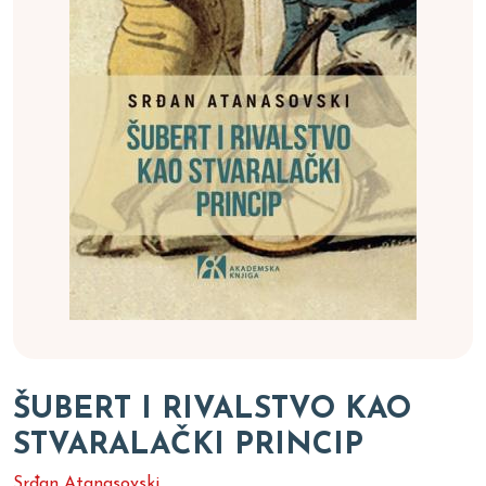
ŠUBERT I RIVALSTVO KAO
STVARALAČKI PRINCIP
Srđan Atanasovski