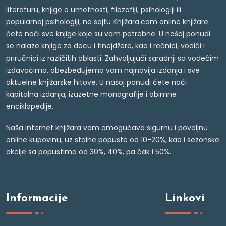
literaturu, knjige o umetnosti, filozofiji, psihologiji ili
popularnoj psihologiji, na sajtu Knjižara.com online knjižare
ćete naći sve knjige koje su vam potrebne. U našoj ponudi
se nalaze knjige za decu i tinejdžere, kao i rečnici, vodiči i
priručnici iz različitih oblasti. Zahvaljujući saradnji sa vodećim
izdavačima, obezbeđujemo vam najnovija izdanja i sve
aktuelne knjižarske hitove. U našoj ponudi ćete naći
kapitalna izdanja, izuzetne monografije i obimne
enciklopedije.
Naša internet knjižara vam omogućava sigurnu i povoljnu
online kupovinu, uz stalne popuste od 10-20%, kao i sezonske
akcije sa popustima od 30%, 40%, pa čak i 50%.
Informacije
Linkovi