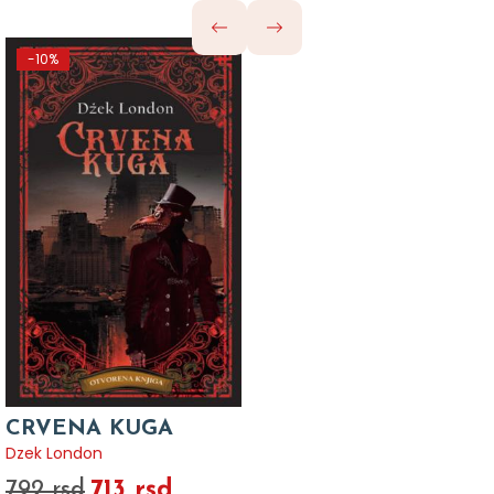
-10%
CRVENA KUGA
Dzek London
713 rsd
792 rsd