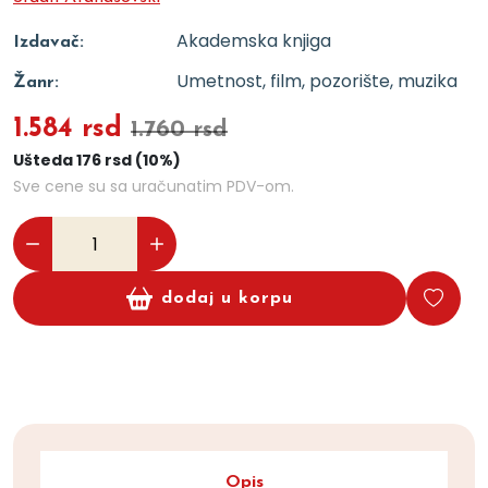
Akademska knjiga
Izdavač:
Umetnost, film, pozorište, muzika
Žanr:
1.584 rsd
1.760 rsd
Ušteda 176 rsd (10%)
Sve cene su sa uračunatim PDV-om.
dodaj u korpu
Opis