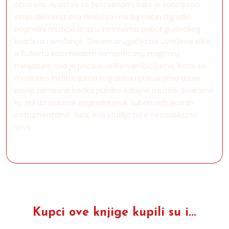
otvoreno rivalstvo sa Betovenom, kako je koncipirao
svoja dela kroz ovo rivalstvo i na taj način izgradio
originalni muzički izraz u žanrovima poput gudačkog
kvarteta i simfonije. Sasvim drugačija od uvrežene slike
o Šubertu kao mladom romantičaru, majstoru
minijatura, ovo je priča o velikim ambicijama, borbi sa
muzičkim institucijama tog doba i pokušajima da se
osvoji zahtevna bečka publika ozbiljne muzike. Svakome
ko želi da razume originalni zvuk Šubertovih poznih
instrumentalnih dela, ova studija biće nezaobilazno
štivo.
Kupci ove knjige kupili su i...