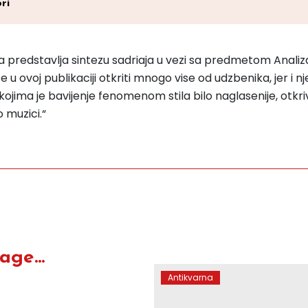
ri
ica predstavlja sintezu sadriaja u vezi sa predmetom Analiz
ovoj publikaciji otkriti mnogo vise od udzbenika, jer i njen
 kojima je bavijenje fenomenom stila bilo naglasenije, otkriv
 muzici.“
ge...
Antikvarna