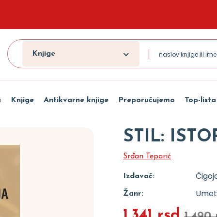
Knjige
a
Knjige
Antikvarne knjige
Preporučujemo
Top-lista
STIL: ISTO
Srđan Teparić
Čigoj
Izdavač:
Umetn
Žanr:
1.341 rsd
1.490 