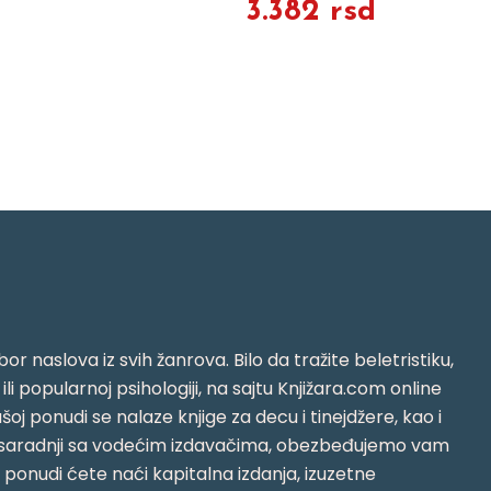
3.382 rsd
or naslova iz svih žanrova. Bilo da tražite beletristiku,
i ili popularnoj psihologiji, na sajtu Knjižara.com online
oj ponudi se nalaze knjige za decu i tinejdžere, kao i
jujući saradnji sa vodećim izdavačima, obezbeđujemo vam
j ponudi ćete naći kapitalna izdanja, izuzetne