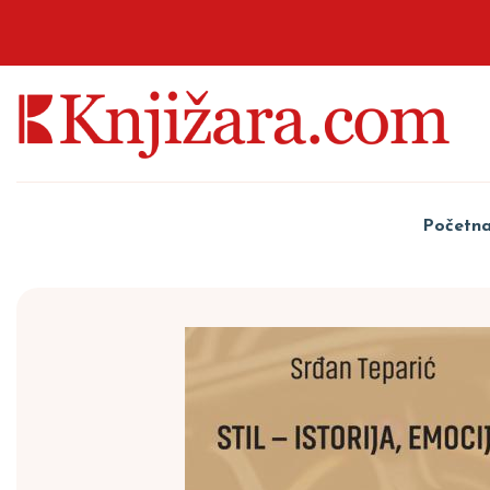
Početn