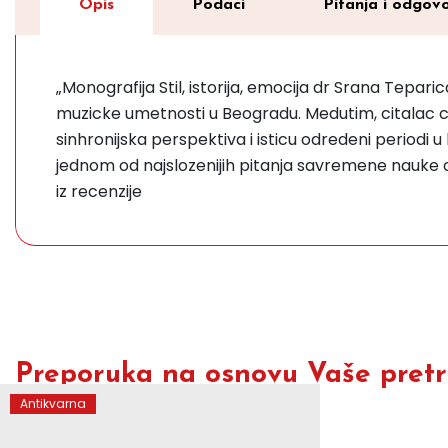
Opis
Podaci
Pitanja i odgovo
„Monografija Stil, istorija, emocija dr Srana Tepar
muzicke umetnosti u Beogradu. Medutim, citalac ce u 
sinhronijska perspektiva i isticu odredeni periodi u
jednom od najslozenijih pitanja savremene nauke o
iz recenzije
Preporuka na osnovu Vaše pretra
Antikvarna