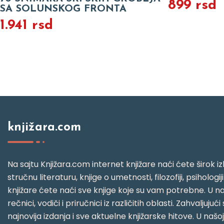
899 rsd
SA SOLUNSKOG FRONTA
1.941 rsd
knjižara.com
Na sajtu Knjižara.com internet knjižare naći ćete širok izb
stručnu literaturu, knjige o umetnosti, filozofiji, psihologij
knjižare ćete naći sve knjige koje su vam potrebne. U naš
rečnici, vodiči i priručnici iz različitih oblasti. Zahval
najnovija izdanja i sve aktuelne knjižarske hitove. U našo