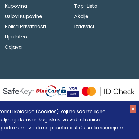
Kupovina
Top-Lista
Uslovi Kupovine
Akcije
Polisa Privatnosti
Izdavači
Uputstvo
Odjava
risti kolačiće (cookies) koji ne sadrže lične
oljšanja korisničkog iskustva veb stranice.
05184104, MB: 20337524
, podrazumeva da se posetioci slažu sa korišćenjem
, prikazu slika i samih cena, ali ne možemo garantovati da su
umeva da su dostupni u svakom trenutku.