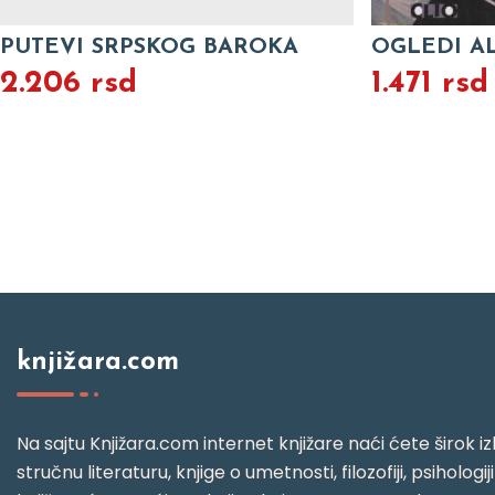
PUTEVI SRPSKOG BAROKA
OGLEDI A
2.206 rsd
1.471 rsd
knjižara.com
Na sajtu Knjižara.com internet knjižare naći ćete širok izb
stručnu literaturu, knjige o umetnosti, filozofiji, psihologij