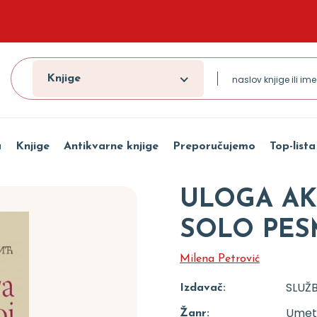
Knjige
a
Knjige
Antikvarne knjige
Preporučujemo
Top-lista
ULOGA AK
SOLO PES
Milena Petrović
SLUŽB
Izdavač:
Umetn
Žanr: