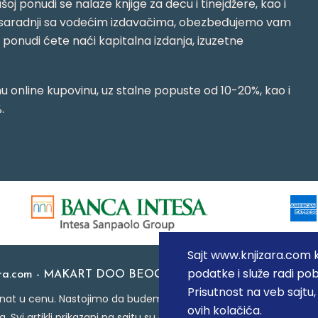
oj ponudi se nalaze knjige za decu i tinejdžere, kao i
jujući saradnji sa vodećim izdavačima, obezbeđujemo vam
j ponudi ćete naći kapitalna izdanja, izuzetne
 online kupovinu, uz stalne popuste od 10-20%, kao i
.
Sajt www.knjizara.com ko
podatke i služe radi pob
ara.com - MAKART DOO BEOGRAD (NOVI BEOGRAD), PIB: 1
Prisutnost na veb sajtu
at u cenu. Nastojimo da budemo što precizniji u opisu proizvoda
ovih kolačića.
a. Svi artikli prikazani na sajtu su deo naše ponude i ne podraz