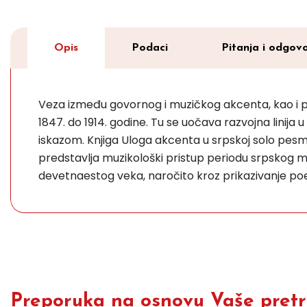
Opis
Podaci
Pitanja i odgovo
Veza između govornog i muzičkog akcenta, kao i pi
1847. do 1914. godine. Tu se uočava razvojna linija
iskazom. Knjiga Uloga akcenta u srpskoj solo pesmi
predstavlja muzikološki pristup periodu srpskog mu
devetnaestog veka, naročito kroz prikazivanje poet
Preporuka na osnovu Vaše pretra