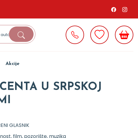
Akcije
CENTA U SRPSKOJ
MI
ENI GLASNIK
ost, film, pozorište, muzika