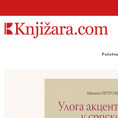
Početn