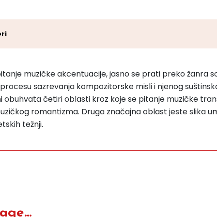
ri
tanje muzičke akcentuacije, jasno se prati preko žanra so
 u procesu sazrevanja kompozitorske misli i njenog suštinsk
 obuhvata četiri oblasti kroz koje se pitanje muzičke tran
zičkog romantizma. Druga značajna oblast jeste slika umet
skih težnji.
ge...