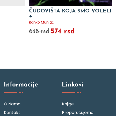
ČUDOVIŠTA KOJA SMO VOLELI
4
Ranko Munitić
574 rsd
638 rsd
Informacije
Linkovi
O Nama
Knjige
Kontakt
Preporučujemo