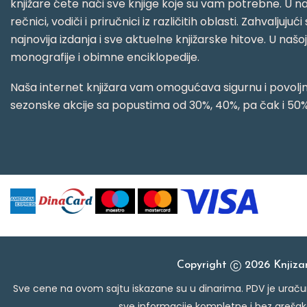
knjižare ćete naći sve knjige koje su vam potrebne. U naš
rečnici, vodiči i priručnici iz različitih oblasti. Zahval
najnovija izdanja i sve aktuelne knjižarske hitove. U našo
monografije i obimne enciklopedije.
Naša internet knjižara vam omogućava sigurnu i povoljnu
sezonske akcije sa popustima od 30%, 40%, pa čak i 50%
Copyright
2026 Knjiz
Sve cene na ovom sajtu iskazane su u dinarima. PDV je uračun
sve informacije kompletne i bez grešak