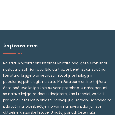
knjižara.com
Na sajtu Knjižara.com internet knjižare naći ćete širok izbor
naslova iz svih žanrova. Bilo da tražite beletristiku, stručnu
literaturu, knjige o umetnosti, filozofiji, psihologiji ili
popularnoj psihologiji, na sajtu Knjižara.com online knjižare
ćete naći sve knjige koje su vam potrebne. U našoj ponudi
se nalaze knjige za decu i tinejdžere, kao i rečnici, vodiči i
priručnici iz različitih oblasti. Zahvaljujući saradnji sa vodećim
izdavačima, obezbeđujemo vam najnovija izdanja i sve
aktuelne knjižarske hitove. U našoj ponudi ćete naći