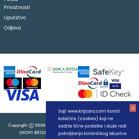
Privatnosti
Uputstvo
Odjava
Sajt www.knjizara.com koristi
kolačiće (cookies) koji ne
sadrže lične podatke i služe radi
Copyright
2026 Knjizara.com - MAKART DOO BEOGRAD
poboljšanja korisničkog iskustva
(NOVI BEOGRAD), PIB: 105184104, MB: 20337524