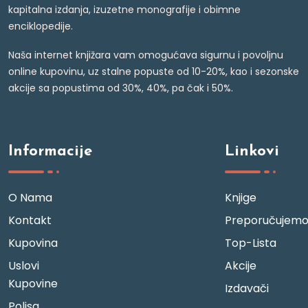
kapitalna izdanja, izuzetne monografije i obimne
enciklopedije.
Naša internet knjižara vam omogućava sigurnu i povoljnu
online kupovinu, uz stalne popuste od 10-20%, kao i sezonske
akcije sa popustima od 30%, 40%, pa čak i 50%.
Informacije
Linkovi
O Nama
Knjige
Kontakt
Preporučujem
Kupovina
Top-Lista
Uslovi
Akcije
Kupovine
Izdavači
Polisa