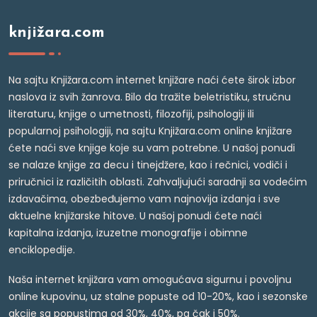
knjižara.com
Na sajtu Knjižara.com internet knjižare naći ćete širok izbor
naslova iz svih žanrova. Bilo da tražite beletristiku, stručnu
literaturu, knjige o umetnosti, filozofiji, psihologiji ili
popularnoj psihologiji, na sajtu Knjižara.com online knjižare
ćete naći sve knjige koje su vam potrebne. U našoj ponudi
se nalaze knjige za decu i tinejdžere, kao i rečnici, vodiči i
priručnici iz različitih oblasti. Zahvaljujući saradnji sa vodećim
izdavačima, obezbeđujemo vam najnovija izdanja i sve
aktuelne knjižarske hitove. U našoj ponudi ćete naći
kapitalna izdanja, izuzetne monografije i obimne
enciklopedije.
Naša internet knjižara vam omogućava sigurnu i povoljnu
online kupovinu, uz stalne popuste od 10-20%, kao i sezonske
akcije sa popustima od 30%, 40%, pa čak i 50%.