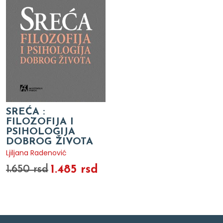
SREĆA :
FILOZOFIJA I
PSIHOLOGIJA
DOBROG ŽIVOTA
Ljiljana Radenović
1.485 rsd
1.650 rsd