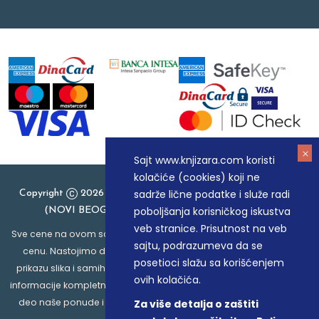
Sajt www.knjizara.com koristi
kolačiće (cookies) koji ne
sadrže lične podatke i služe radi
Copyright
2026 Knjizara.com - MAKART DOO BEOGRAD
poboljšanja korisničkog iskustva
(NOVI BEOGRAD), PIB: 105184104, MB: 20337524
veb stranice. Prisutnost na veb
Sve cene na ovom sajtu iskazane su u dinarima. PDV je uračunat u
sajtu, podrazumeva da se
cenu. Nastojimo da budemo što precizniji u opisu proizvoda,
posetioci slažu sa korišćenjem
prikazu slika i samih cena, ali ne možemo garantovati da su sve
ovih kolačića.
informacije kompletne i bez grešaka. Svi artikli prikazani na sajtu su
deo naše ponude i ne podrazumeva da su dostupni u svakom
Za više detalja o zaštiti