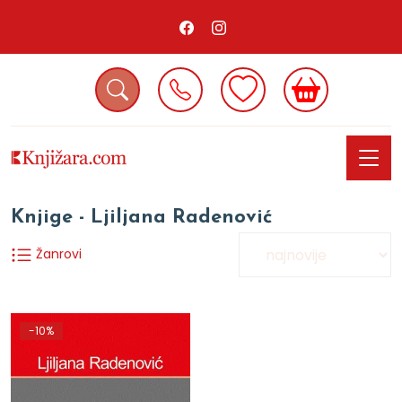
Knjige - Ljiljana Radenović
Žanrovi
-10%