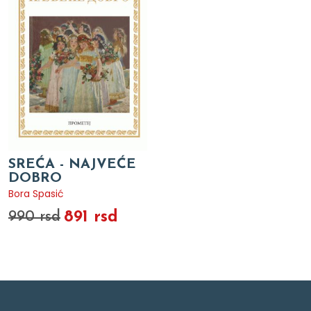
SREĆA - NAJVEĆE
DOBRO
Bora Spasić
891 rsd
990 rsd