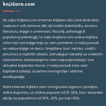
knjižara.com
Na sajtu Knjižara.com internet knjižare naći ćete širok izbor
naslova iz svih žanrova. Bilo da tražite beletristiku, stručnu
literaturu, knjige o umetnosti, filozofiji, psihologiji ili
popularnoj psihologiji, na sajtu Knjižara.com online knjižare
ćete naći sve knjige koje su vam potrebne. U našoj ponudi
se nalaze knjige za decu i tinejdžere, kao i rečnici, vodiči i
priručnici iz različitih oblasti. Zahvaljujući saradnji sa vodećim
izdavačima, obezbeđujemo vam najnovija izdanja i sve
aktuelne knjižarske hitove. U našoj ponudi ćete naći
kapitalna izdanja, izuzetne monografije i obimne
enciklopedije.
Naša internet knjižara vam omogućava sigurnu i povoljnu
online kupovinu, uz stalne popuste od 10-20%, kao i sezonske
akcije sa popustima od 30%, 40%, pa čak i 50%.