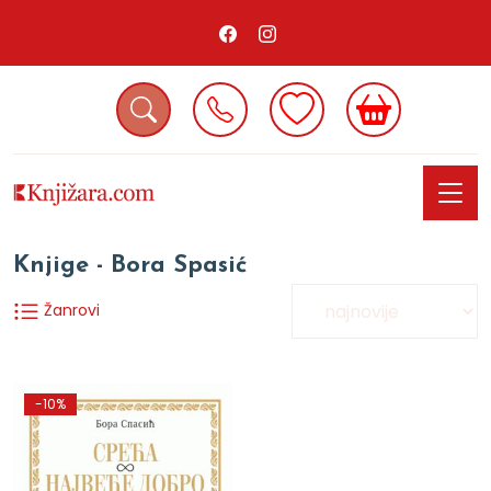
Knjige - Bora Spasić
Žanrovi
-10%