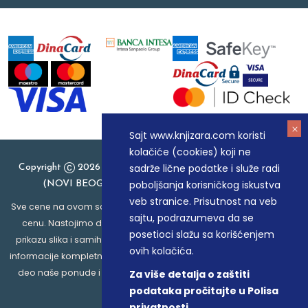
Sajt www.knjizara.com koristi
kolačiće (cookies) koji ne
sadrže lične podatke i služe radi
Copyright
2026 Knjizara.com - MAKART DOO BEOGRAD
poboljšanja korisničkog iskustva
(NOVI BEOGRAD), PIB: 105184104, MB: 20337524
veb stranice. Prisutnost na veb
Sve cene na ovom sajtu iskazane su u dinarima. PDV je uračunat u
sajtu, podrazumeva da se
cenu. Nastojimo da budemo što precizniji u opisu proizvoda,
posetioci slažu sa korišćenjem
prikazu slika i samih cena, ali ne možemo garantovati da su sve
ovih kolačića.
informacije kompletne i bez grešaka. Svi artikli prikazani na sajtu su
deo naše ponude i ne podrazumeva da su dostupni u svakom
Za više detalja o zaštiti
trenutku.
podataka pročitajte u Polisa
privatnosti