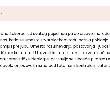
ri
bna, takoreći od svakog pojedinca pa do države i naroda.
danas, kada se umesto stvaralačkom radu pažnja poklanja 
iju i preljubu. Umesto razumevanja, poštovanja i ljubazno
čkom kulturom. U toj vrsti kulture, u tom i takvom načinu 
aj satanističke ideologije, postavlja se sledeće pitanje: D
 čovek, jer još uvek nismo pod totalnom kontrolom satane