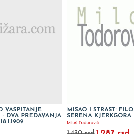
O VASPITANJE
MISAO I STRAST: FIL
 - DVA PREDAVANJA
SERENA KJERKGORA
.I.1909
Miloš Todorović
1.287 rsd
1.430 rsd