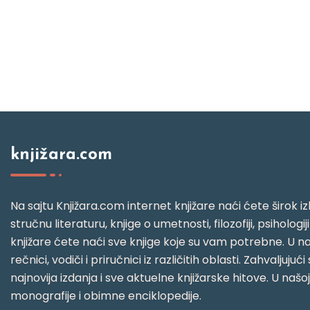
knjižara.com
Na sajtu Knjižara.com internet knjižare naći ćete širok izb
stručnu literaturu, knjige o umetnosti, filozofiji, psihologij
knjižare ćete naći sve knjige koje su vam potrebne. U naš
rečnici, vodiči i priručnici iz različitih oblasti. Zahval
najnovija izdanja i sve aktuelne knjižarske hitove. U našo
monografije i obimne enciklopedije.