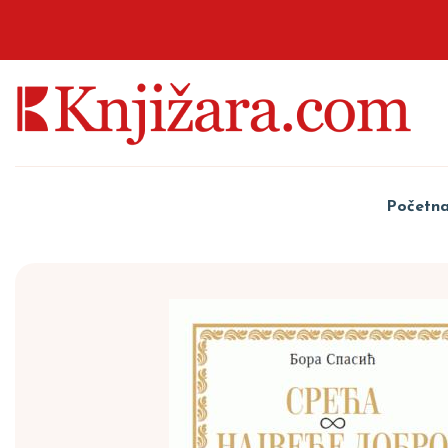
Početn