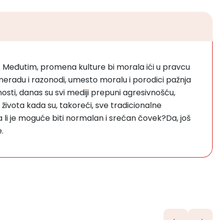
 Međutim, promena kulture bi morala ići u pravcu
neradu i razonodi, umesto moralu i porodici pažnja
sti, danas su svi mediji prepuni agresivnošću,
života kada su, takoreći, sve tradicionalne
a li je moguće biti normalan i srećan čovek?Da, još
.