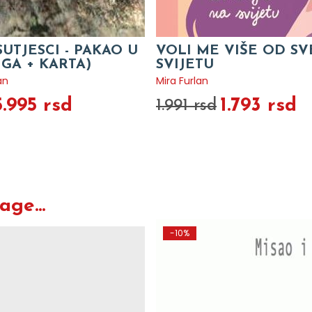
SUTJESCI - PAKAO U
VOLI ME VIŠE OD S
IGA + KARTA)
SVIJETU
an
Mira Furlan
5.995 rsd
1.793 rsd
1.991 rsd
ge...
-10%