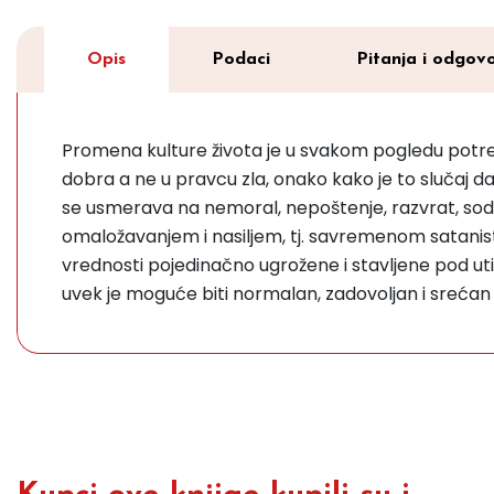
Opis
Podaci
Pitanja i odgovo
Promena kulture života je u svakom pogledu potre
dobra a ne u pravcu zla, onako kako je to slučaj 
se usmerava na nemoral, nepoštenje, razvrat, sodom
omaložavanjem i nasiljem, tj. savremenom satanisti
vrednosti pojedinačno ugrožene i stavljene pod utic
uvek je moguće biti normalan, zadovoljan i srećan