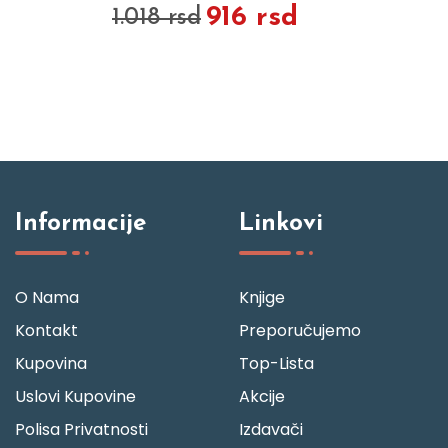
916 rsd
1.018 rsd
Informacije
Linkovi
O Nama
Knjige
Kontakt
Preporučujemo
Kupovina
Top-Lista
Uslovi Kupovine
Akcije
Polisa Privatnosti
Izdavači