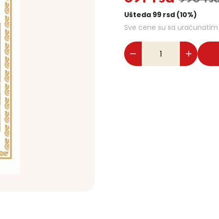
Ušteda 99 rsd (10%)
Sve cene su sa uračunati