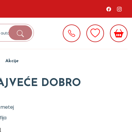
Akcije
NAJVEĆE DOBRO
ometej
fija
d