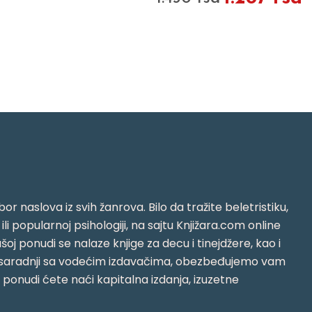
or naslova iz svih žanrova. Bilo da tražite beletristiku,
i ili popularnoj psihologiji, na sajtu Knjižara.com online
oj ponudi se nalaze knjige za decu i tinejdžere, kao i
jujući saradnji sa vodećim izdavačima, obezbeđujemo vam
j ponudi ćete naći kapitalna izdanja, izuzetne