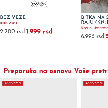
BEZ VEZE
BITKA NA 
RAJU (KNJ
Boris Vuku
Šimun Cimerm
1.999 rsd
2.200 rsd
6.996 rsd
Preporuka na osnovu Vaše pretra
Antikvarna
Antikvarna