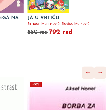
VEGA NA
JA U VRTIĆU
Simeon Marinković
,
Slavica Marković
792 rsd
880 rsd
-10%