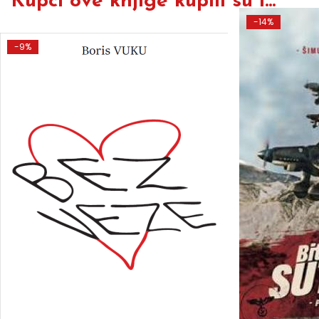
Kupci ove knjige kupili su i...
-14%
-9%