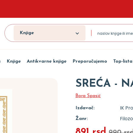
Knjige
a
Knjige
Antikvarne knjige
Preporučujemo
Top-lista
SREĆA - 
Bora Spasić
IK Pr
Izdavač:
Filozo
Žanr:
891 rsd
990 rs