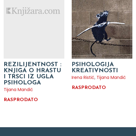
REZILIJENTNOST :
PSIHOLOGIJA
KNJIGA O HRASTU
KREATIVNOSTI
I TRSCI IZ UGLA
Irena Ristić
,
Tijana Mandić
PSIHOLOGA
RASPRODATO
Tijana Mandić
RASPRODATO