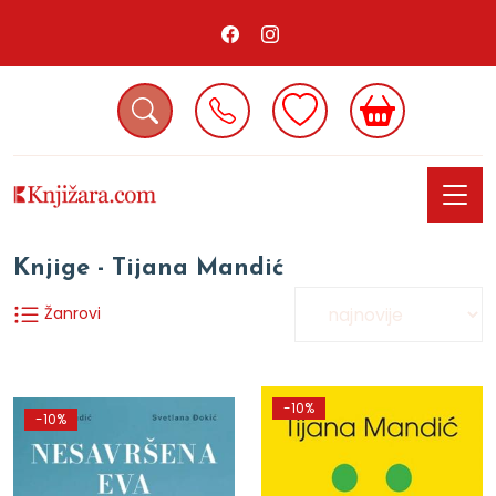
Knjige - Tijana Mandić
Žanrovi
-10%
-10%