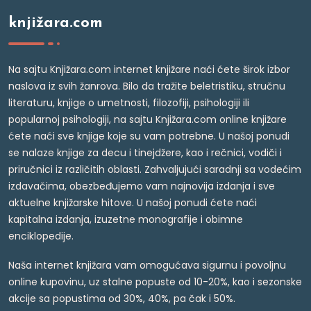
knjižara.com
Na sajtu Knjižara.com internet knjižare naći ćete širok izbor
naslova iz svih žanrova. Bilo da tražite beletristiku, stručnu
literaturu, knjige o umetnosti, filozofiji, psihologiji ili
popularnoj psihologiji, na sajtu Knjižara.com online knjižare
ćete naći sve knjige koje su vam potrebne. U našoj ponudi
se nalaze knjige za decu i tinejdžere, kao i rečnici, vodiči i
priručnici iz različitih oblasti. Zahvaljujući saradnji sa vodećim
izdavačima, obezbeđujemo vam najnovija izdanja i sve
aktuelne knjižarske hitove. U našoj ponudi ćete naći
kapitalna izdanja, izuzetne monografije i obimne
enciklopedije.
Naša internet knjižara vam omogućava sigurnu i povoljnu
online kupovinu, uz stalne popuste od 10-20%, kao i sezonske
akcije sa popustima od 30%, 40%, pa čak i 50%.