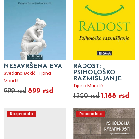
NESAVRŠENA EVA
RADOST:
PSIHOLOŠKO
Svetlana Đokić
,
Tijana
RAZMIŠLJANJE
Mandić
Tijana Mandić
899 rsd
999 rsd
1.188 rsd
1.320 rsd
Rasprodato
Rasprodato