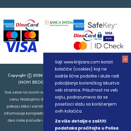
Sajt www.knjizara.com koristi
kolačiće (cookies) koji ne
sadrže lične podatke i služe radi
Copyright
2026 Knjizara.com - MAKART DOO BEOGRAD
poboljšanja korisničkog iskustva
(NOVI BEOGRAD), PIB: 105184104, MB: 20337524
veb stranice. Prisutnost na veb
Sve cene na ovom sajtu iskazane su u dinarima. PDV je uračunat u
sajtu, podrazumeva da se
cenu. Nastojimo da budemo što precizniji u opisu proizvoda,
posetioci slažu sa korišćenjem
prikazu slika i samih cena, ali ne možemo garantovati da su sve
ovih kolačića.
informacije kompletne i bez grešaka. Svi artikli prikazani na sajtu su
deo naše ponude i ne podrazumeva da su dostupni u svakom
Za više detalja o zaštiti
trenutku.
podataka pročitajte u Polisa