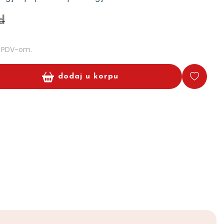
d
m PDV-om.
dodaj u korpu