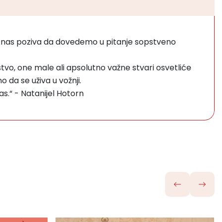
pira nas poziva da dovedemo u pitanje sopstveno
, one male ali apsolutno važne stvari osvetliće
o da se uživa u vožnji.
vas.“ - Natanijel Hotorn