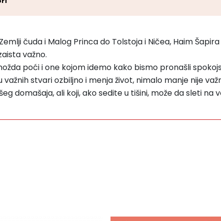
ri
se u Zemlji čuda i Malog Princa do Tolstoja i Ničea, Haim Ša
aista važno.
a poći i one kojom idemo kako bismo pronašli spokojstvo
važnih stvari ozbiljno i menja život, nimalo manje nije važn
ašeg domašaja, ali koji, ako sedite u tišini, može da sleti na 