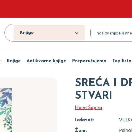
Knjige
a
Knjige
Antikvarne knjige
Preporučujemo
Top-lista
SREĆA I 
STVARI
Haim Šapira
VULK
Izdavač:
Psiho
Žanr: