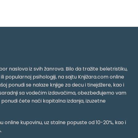
or naslova iz svih žanrova. Bilo da tražite beletristiku,
i ili popularnoj psihologiji, na sajtu Knjižara.com online
oj ponudi se nalaze knjige za decu i tinejdžere, kao i
jujući saradnji sa vodećim izdavačima, obezbeđujemo vam
j ponudi ćete naći kapitalna izdanja, izuzetne
 online kupovinu, uz stalne popuste od 10-20%, kao i
.