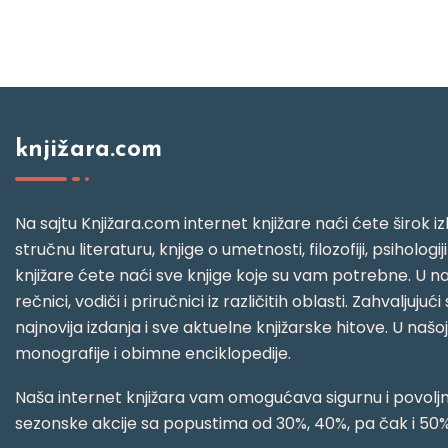
knjižara.com
Na sajtu Knjižara.com internet knjižare naći ćete širok izb
stručnu literaturu, knjige o umetnosti, filozofiji, psihologij
knjižare ćete naći sve knjige koje su vam potrebne. U naš
rečnici, vodiči i priručnici iz različitih oblasti. Zahval
najnovija izdanja i sve aktuelne knjižarske hitove. U našo
monografije i obimne enciklopedije.
Naša internet knjižara vam omogućava sigurnu i povoljnu
sezonske akcije sa popustima od 30%, 40%, pa čak i 50%