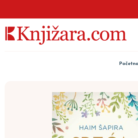
Početn