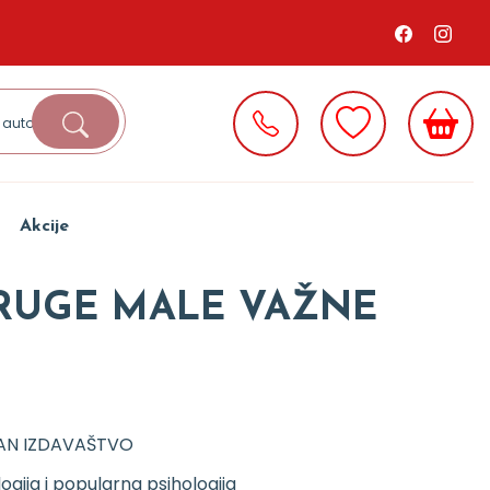
Akcije
DRUGE MALE VAŽNE
AN IZDAVAŠTVO
logija i popularna psihologija