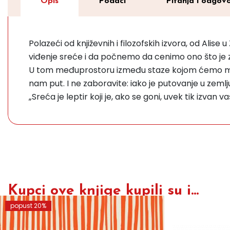
Opis
Podaci
Pitanja i odgovo
Polazeći od književnih i filozofskih izvora, od Ali
viđenje sreće i da počnemo da cenimo ono što je z
U tom međuprostoru između staze kojom ćemo možd
nam put. I ne zaboravite: iako je putovanje u zemlju 
„Sreća je leptir koji je, ako se goni, uvek tik izvan v
Kupci ove knjige kupili su i...
popust 20%