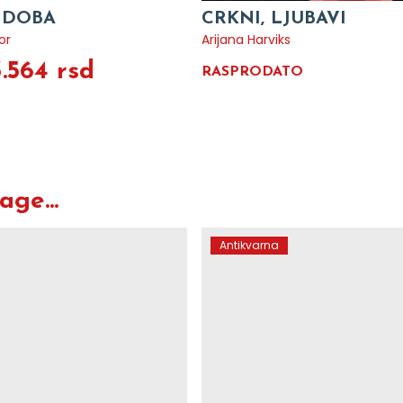
 DOBA
CRKNI, LJUBAVI
or
Arijana Harviks
3.564 rsd
RASPRODATO
ge...
Antikvarna