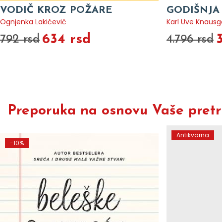
VODIČ KROZ POŽARE
GODIŠNJA
Ognjenka Lakićević
Karl Uve Knausg
634 rsd
792 rsd
4.796 rsd
Preporuka na osnovu Vaše pretra
Antikvarna
-10%