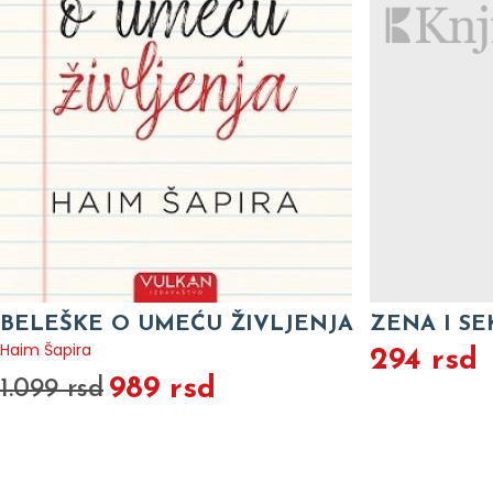
BELEŠKE O UMEĆU ŽIVLJENJA
ZENA I S
Haim Šapira
294 rsd
989 rsd
1.099 rsd