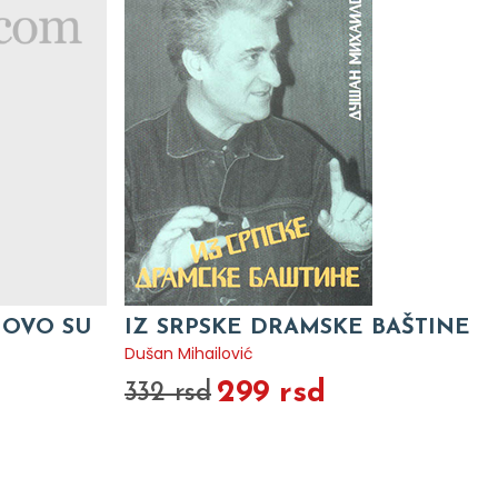
 OVO SU
IZ SRPSKE DRAMSKE BAŠTINE
Dušan Mihailović
299 rsd
332 rsd