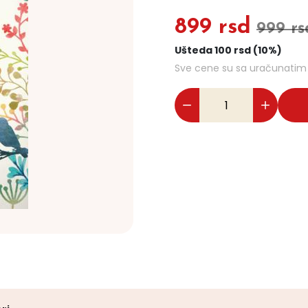
899 rsd
999 rs
Ušteda 100 rsd (10%)
Sve cene su sa uračunati