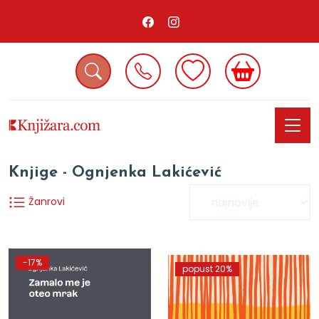
Knjige - Ognjenka Lakićević
Žanrovi
-17%
popust 20%