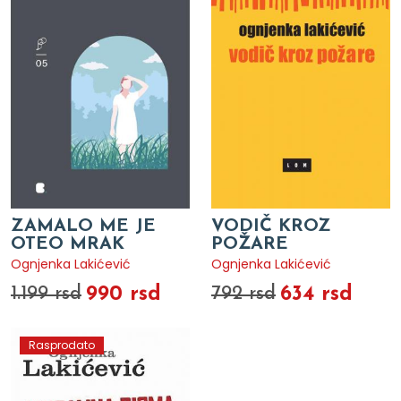
ZAMALO ME JE
VODIČ KROZ
OTEO MRAK
POŽARE
Ognjenka Lakićević
Ognjenka Lakićević
990 rsd
634 rsd
1.199 rsd
792 rsd
Rasprodato