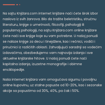
Na sajtu Knjižara.com internet knjižare naći ćete širok izbor
naslova iz svih žanrova. Bilo da tražite beletristiku, stručnu
literaturu, knjige o umetnosti, filozofiji, psihologiji ili
popularnoj psihologiji, na sajtu Knjižara.com online knjižare
ćete naći sve knjige koje su vam potrebne. U našoj ponudi
se nalaze knjige za decu i tinejdžere, kao i rečnici, vodiči i
priručnici iz različitih oblasti. Zahvaljujući saradnji sa vodećim
izdavačima, obezbeđujemo vam najnovija izdanja i sve
aktuelne knjižarske hitove. U našoj ponudi ćete naći
kapitalna izdanja, izuzetne monografije i obimne
enciklopedije.
Naša internet knjižara vam omogućava sigurnu i povoljnu
online kupovinu, uz stalne popuste od 10-20%, kao i sezonske
akcije sa popustima od 30%, 40%, pa čak i 50%.