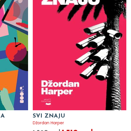
CA
SVI ZNAJU
Džordan Harper