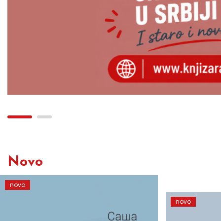
Novo
novo
novo