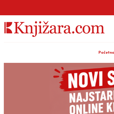
Početn