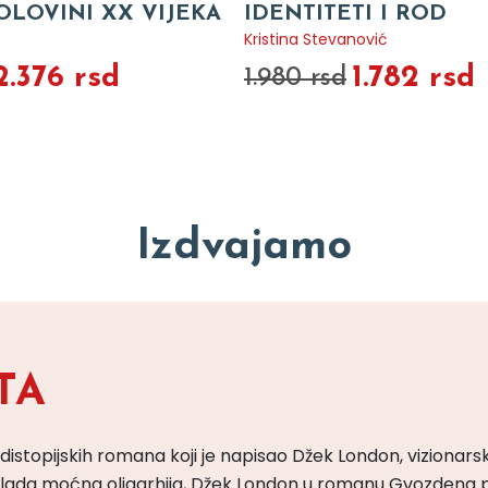
OLOVINI XX VIJEKA
IDENTITETI I ROD
Kristina Stevanović
2.376 rsd
1.782 rsd
1.980 rsd
Izdvajamo
TA
 distopijskih romana koji je napisao Džek London, vizionars
m vlada moćna oligarhija, Džek London u romanu Gvozdena 