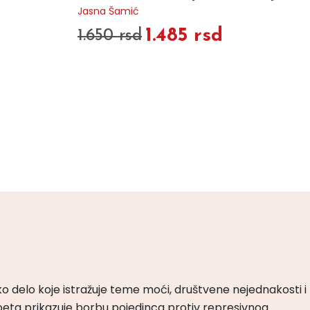
Jasna Šamić
1.485 rsd
1.650 rsd
ko delo koje istražuje teme moći, društvene nejednakosti i
peta prikazuje borbu pojedinca protiv represivnog