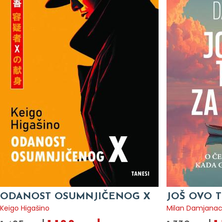
ODANOST OSUMNJIČENOG X
JOŠ OVO T
Keigo Higašino
Milan Damjana