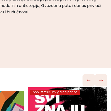
odernih antiutopija, Gvozdena peta i danas privlači
tvu i budućnosti.
popust 20% i knjiga na poklon