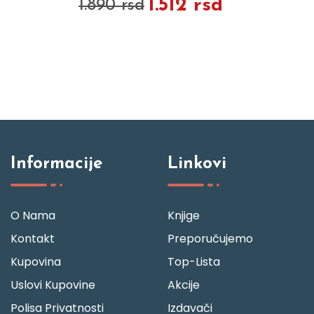
1.512 rsd
1.890 rsd
Informacije
Linkovi
O Nama
Knjige
Kontakt
Preporučujemo
Kupovina
Top-Lista
Uslovi Kupovine
Akcije
Polisa Privatnosti
Izdavači