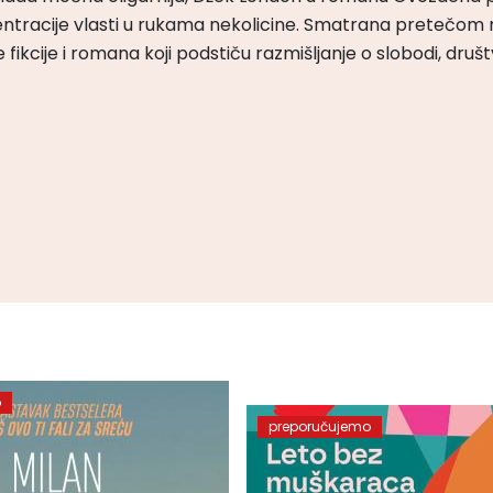
ntracije vlasti u rukama nekolicine. Smatrana pretečom m
čke fikcije i romana koji podstiču razmišljanje o slobodi, druš
o
preporučujemo