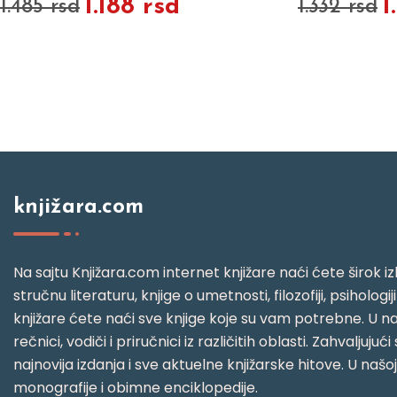
1.188 rsd
1
1.485 rsd
1.332 rsd
knjižara.com
Na sajtu Knjižara.com internet knjižare naći ćete širok izb
stručnu literaturu, knjige o umetnosti, filozofiji, psihologij
knjižare ćete naći sve knjige koje su vam potrebne. U naš
rečnici, vodiči i priručnici iz različitih oblasti. Zahval
najnovija izdanja i sve aktuelne knjižarske hitove. U našo
monografije i obimne enciklopedije.