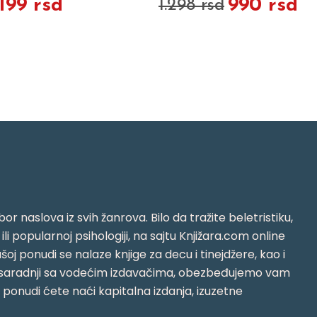
.199 rsd
990 rsd
1.298 rsd
or naslova iz svih žanrova. Bilo da tražite beletristiku,
i ili popularnoj psihologiji, na sajtu Knjižara.com online
oj ponudi se nalaze knjige za decu i tinejdžere, kao i
jujući saradnji sa vodećim izdavačima, obezbeđujemo vam
j ponudi ćete naći kapitalna izdanja, izuzetne