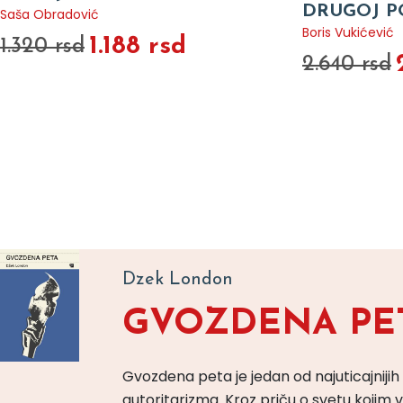
DRUGOJ P
Saša Obradović
Boris Vukićević
1.188 rsd
1.320 rsd
2.640 rsd
Dzek London
GVOZDENA PE
Gvozdena peta je jedan od najuticajnijih
autoritarizma. Kroz priču o svetu koji