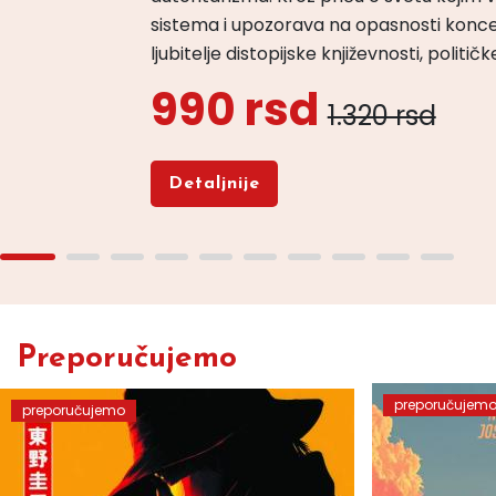
sistema i upozorava na opasnosti konce
ljubitelje distopijske književnosti, politi
990 rsd
1.320 rsd
Detaljnije
Preporučujemo
preporučujem
preporučujemo