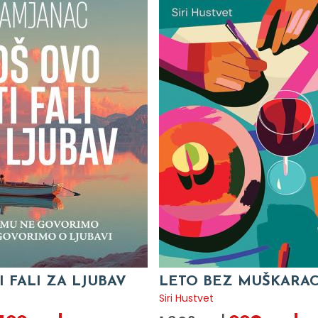
I FALI ZA LJUBAV
LETO BEZ MUŠKARA
c
Siri Hustvet