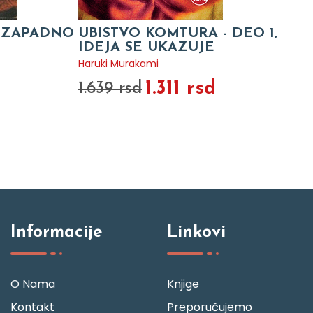
, ZAPADNO
UBISTVO KOMTURA - DEO 1,
IDEJA SE UKAZUJE
Haruki Murakami
1.311 rsd
1.639 rsd
Informacije
Linkovi
O Nama
Knjige
Kontakt
Preporučujemo