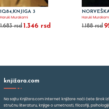
1Q84,KNJIGA 3
NORVEŠK
Haruki Murakami
Haruki Murakam
1.346 rsd
9
1.683 rsd
1.188 rsd
knjižara.com
Na sajtu Knjižara.com internet knjižare naći ćete širok izb
stručnu literaturu, knjige o umetnosti, filozofiji, psihologij