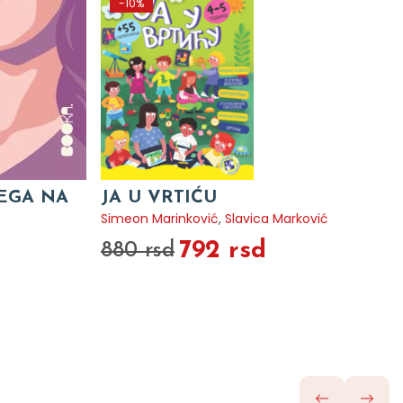
-10%
VEGA NA
JA U VRTIĆU
Simeon Marinković
,
Slavica Marković
792 rsd
880 rsd