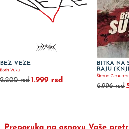
BEZ VEZE
BITKA NA 
RAJU (KNJ
Boris Vuku
Šimun Cimerm
1.999 rsd
2.200 rsd
6.996 rsd
Preporuka na osnovu Vaše pretra