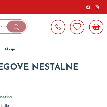
Akcije
JEGOVE NESTALNE
oetika
istika