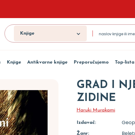
Knjige
a
Knjige
Antikvarne knjige
Preporučujemo
Top-lista
GRAD I N
ZIDINE
Haruki Murakami
Geop
Izdavač:
Beletr
Žanr: