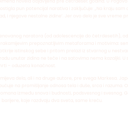
toimena novela objavljena pre četrdeset godina. U Pogovoru
 postigla pun potencijal narativa i zaključuje: „Na kraju 
, i njegove nestalne zidine’. Jer ovo delo je sve vreme pr
eimenovanog naratora (od adolescencije do četrdesetih), od
urakamijevim prepoznatljivim metaforama i motivima: senke
rije istinskog sebe i pritom prelazi iz stvarnog u nestvarn
 gradu unutar zidina ne teče i na satovima nema kazaljki. 
mrti – oduzeta konačnost.
mijeva dela, ali i na druge autore, pre svega Markesa. J
pućuje na promišljanje odnosa tela i duše, srca i razuma. O
omana između snova i budnosti, podsvesnog i svesnog. Gra
ne barijere, koje razdvaju dva sveta, same kreću.