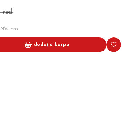
 rsd
m PDV-om.
dodaj u korpu