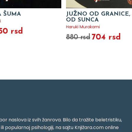
A ŠUMA
JUŽNO OD GRANICE
OD SUNCA
i
Haruki Murakami
50 rsd
704 rsd
880 rsd
or naslova iz svih žanrova. Bilo da tražite beletristiku,
i ili popularnoj psihologiji, na sajtu Knjižara.com online