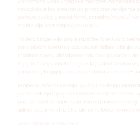
Srž romana
Grad i njegove nestalne zidine
čini is
navodi da je bio svestan da prvobitna verzija nije
ponovo ovako, u novoj formi, doradim [novelu] ’Grad
mala riblja kost zaglavljena u grlu.“
Tri dela knjige koja prate različite faze života n
paralelnom svetu u gradu unutar zidina i obiluju M
mladosti voleo, glavni junak zapravo pokušava da otk
kojoj se čuvaju snovi i drugoj s knjigama. Vreme u
tome onoj krajnjoj posledici protoka vremena – s
Brojne su reference koje upućuju na druga Muraka
junake odvaja i spaja sa njihovim senkama i time u
pripovedački balansira na svim stranicama ovog r
zidine, kao simbol fizičke, ali i psihološke i emotiv
Jasna Novakov Sibinović