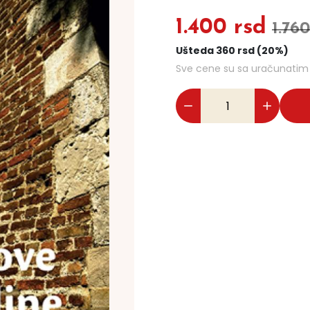
1.400 rsd
1.760
Ušteda 360 rsd (20%)
Sve cene su sa uračunati