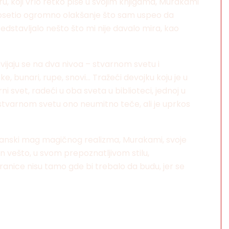
, koji vrlo retko piše u svojim knjigama, Murakami
sam osetio ogromno olakšanje što sam uspeo da
edstavljalo nešto što mi nije davalo mira, kao
vijaju se na dva nivoa – stvarnom svetu i
, bunari, rupe, snovi… Tražeći devojku koju je u
i svet, radeći u oba sveta u biblioteci, jednoj u
U stvarnom svetu ono neumitno teče, ali je uprkos
apanski mag magičnog realizma, Murakami, svoje
n vešto, u svom prepoznatljivom stilu,
nice nisu tamo gde bi trebalo da budu, jer se