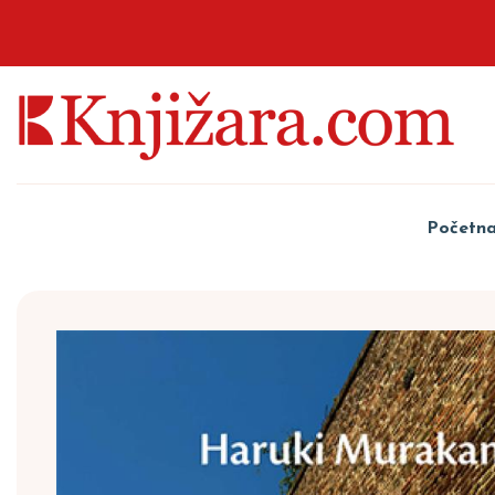
Početn