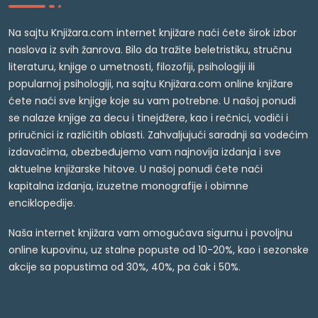
Na sajtu Knjižara.com internet knjižare naći ćete širok izbor
naslova iz svih žanrova. Bilo da tražite beletristiku, stručnu
literaturu, knjige o umetnosti, filozofiji, psihologiji ili
popularnoj psihologiji, na sajtu Knjižara.com online knjižare
ćete naći sve knjige koje su vam potrebne. U našoj ponudi
se nalaze knjige za decu i tinejdžere, kao i rečnici, vodiči i
priručnici iz različitih oblasti. Zahvaljujući saradnji sa vodećim
izdavačima, obezbeđujemo vam najnovija izdanja i sve
aktuelne knjižarske hitove. U našoj ponudi ćete naći
kapitalna izdanja, izuzetne monografije i obimne
enciklopedije.
Naša internet knjižara vam omogućava sigurnu i povoljnu
online kupovinu, uz stalne popuste od 10-20%, kao i sezonske
akcije sa popustima od 30%, 40%, pa čak i 50%.