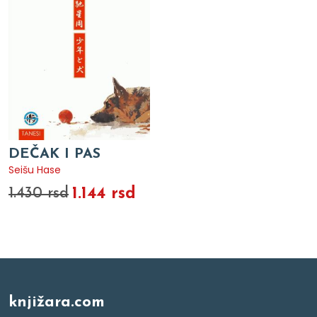
DEČAK I PAS
Seišu Hase
1.144 rsd
1.430 rsd
knjižara.com