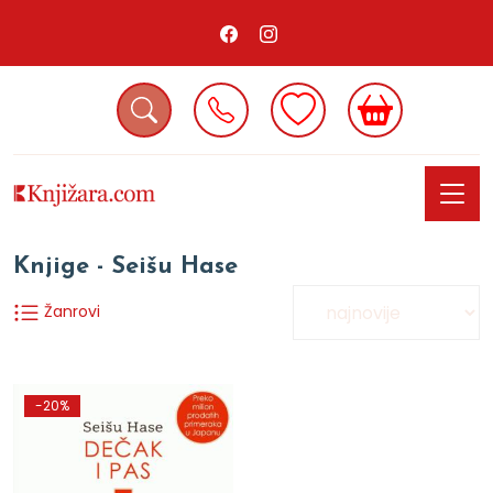
Knjige - Seišu Hase
Žanrovi
-20%