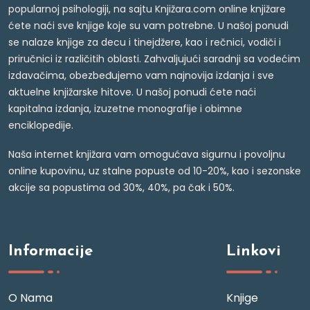
popularnoj psihologiji, na sajtu Knjižara.com online knjižare
ćete naći sve knjige koje su vam potrebne. U našoj ponudi
se nalaze knjige za decu i tinejdžere, kao i rečnici, vodiči i
priručnici iz različitih oblasti. Zahvaljujući saradnji sa vodećim
izdavačima, obezbeđujemo vam najnovija izdanja i sve
aktuelne knjižarske hitove. U našoj ponudi ćete naći
kapitalna izdanja, izuzetne monografije i obimne
enciklopedije.
Naša internet knjižara vam omogućava sigurnu i povoljnu
online kupovinu, uz stalne popuste od 10-20%, kao i sezonske
akcije sa popustima od 30%, 40%, pa čak i 50%.
Informacije
Linkovi
O Nama
Knjige