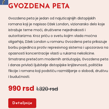
GVOZDENA PETA
Gvozdena peta je jedan od najuticajnijih distopijskih
romana koji je napisao Džek London, vizionarsko delo koje
istražuje teme moći, društvene nejednakosti i
autoritarizma. Kroz priču o svetu kojim vlada moćna
oligarhija, Džek London u romanu Gvozdena peta prikazuje
borbu pojedinca protiv represivnog sistema i upozorava na
opasnosti koncentracije vlasti u rukama nekolicine.
Smatrana pretečom modernih antiutopija, Gvozdena peta
i danas privlači ljubitelje distopijske književnosti, političke
fikcije i romana koji podstiču razmišljanje o slobodi, društvu
i budućnosti.
990 rsd
1.320 rsd
Detaljnije