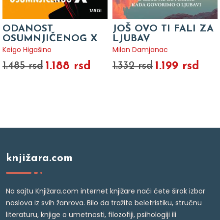
ODANOST
JOŠ OVO TI FALI ZA
OSUMNJIČENOG X
LJUBAV
Keigo Higašino
Milan Damjanac
1.188 rsd
1.199 rsd
1.485 rsd
1.332 rsd
knjižara.com
Na sajtu Knjižara.com internet knjižare naći ćete širok izbor
naslova iz svih žanrova. Bilo da tražite beletristiku, stručnu
literaturu, knjige o umetnosti, filozofiji, psihologiji ili