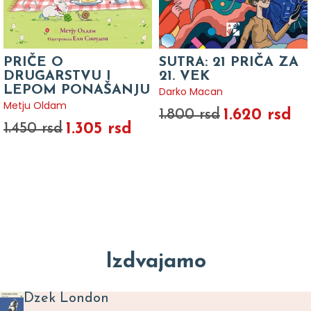
PRIČE O
SUTRA: 21 PRIČA ZA
DRUGARSTVU I
21. VEK
LEPOM PONAŠANJU
Darko Macan
Metju Oldam
1.620 rsd
1.800 rsd
1.305 rsd
1.450 rsd
Izdvajamo
Dzek London