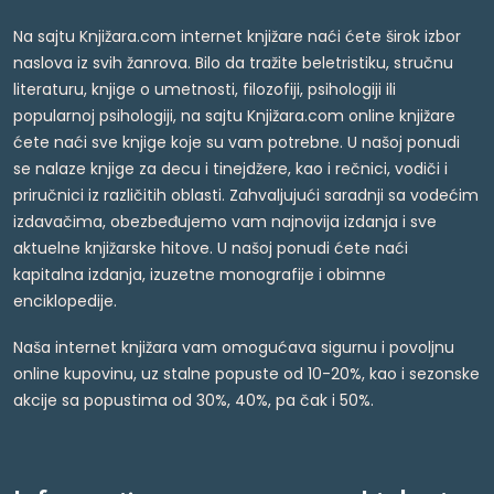
Na sajtu Knjižara.com internet knjižare naći ćete širok izbor
naslova iz svih žanrova. Bilo da tražite beletristiku, stručnu
literaturu, knjige o umetnosti, filozofiji, psihologiji ili
popularnoj psihologiji, na sajtu Knjižara.com online knjižare
ćete naći sve knjige koje su vam potrebne. U našoj ponudi
se nalaze knjige za decu i tinejdžere, kao i rečnici, vodiči i
priručnici iz različitih oblasti. Zahvaljujući saradnji sa vodećim
izdavačima, obezbeđujemo vam najnovija izdanja i sve
aktuelne knjižarske hitove. U našoj ponudi ćete naći
kapitalna izdanja, izuzetne monografije i obimne
enciklopedije.
Naša internet knjižara vam omogućava sigurnu i povoljnu
online kupovinu, uz stalne popuste od 10-20%, kao i sezonske
akcije sa popustima od 30%, 40%, pa čak i 50%.