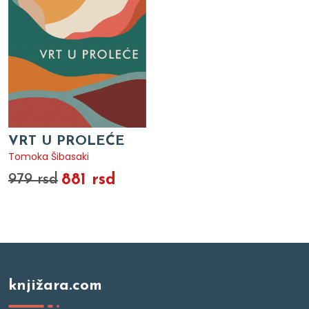
VRT U PROLEĆE
Tomoka Šibasaki
881 rsd
979 rsd
knjižara.com