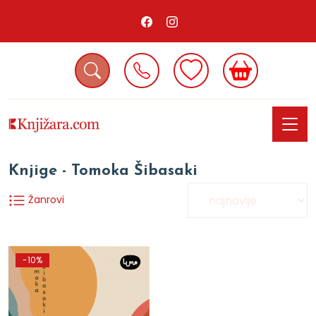
Knjige - Tomoka Šibasaki
Žanrovi
-10%