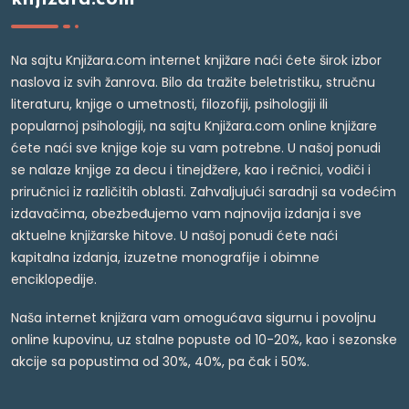
Na sajtu Knjižara.com internet knjižare naći ćete širok izbor
naslova iz svih žanrova. Bilo da tražite beletristiku, stručnu
literaturu, knjige o umetnosti, filozofiji, psihologiji ili
popularnoj psihologiji, na sajtu Knjižara.com online knjižare
ćete naći sve knjige koje su vam potrebne. U našoj ponudi
se nalaze knjige za decu i tinejdžere, kao i rečnici, vodiči i
priručnici iz različitih oblasti. Zahvaljujući saradnji sa vodećim
izdavačima, obezbeđujemo vam najnovija izdanja i sve
aktuelne knjižarske hitove. U našoj ponudi ćete naći
kapitalna izdanja, izuzetne monografije i obimne
enciklopedije.
Naša internet knjižara vam omogućava sigurnu i povoljnu
online kupovinu, uz stalne popuste od 10-20%, kao i sezonske
akcije sa popustima od 30%, 40%, pa čak i 50%.