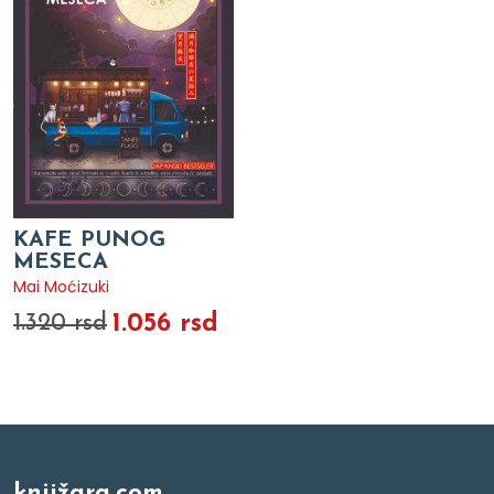
KAFE PUNOG
MESECA
Mai Moćizuki
1.056 rsd
1.320 rsd
knjižara.com