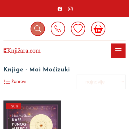
Knjige - Mai Moćizuki
Žanrovi
-20%