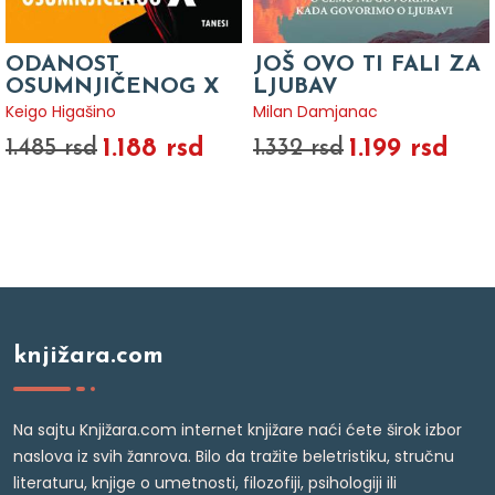
ODANOST
JOŠ OVO TI FALI ZA
OSUMNJIČENOG X
LJUBAV
Keigo Higašino
Milan Damjanac
1.188 rsd
1.199 rsd
1.485 rsd
1.332 rsd
knjižara.com
Na sajtu Knjižara.com internet knjižare naći ćete širok izbor
naslova iz svih žanrova. Bilo da tražite beletristiku, stručnu
literaturu, knjige o umetnosti, filozofiji, psihologiji ili