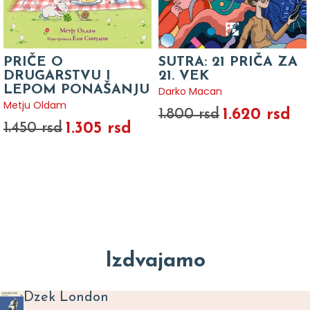
PRIČE O
SUTRA: 21 PRIČA ZA
DRUGARSTVU I
21. VEK
LEPOM PONAŠANJU
Darko Macan
Metju Oldam
1.620 rsd
1.800 rsd
1.305 rsd
1.450 rsd
Izdvajamo
Dzek London