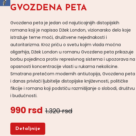
GVOZDENA PETA
Gvozdena peta je jedan od najuticajnijih distopijskih
romana koji je napisao Džek London, vizionarsko delo koje
istražuje teme moći, društvene nejednakosti i
autoritarizma. Kroz priču o svetu kojim vlada moćna
oligarhija, Džek London u romanu Gvozdena peta prikazuje
borbu pojedinca protiv represivnog sistema i upozorava na
opasnosti koncentracije vlasti u rukama nekolicine.
Smatrana pretečom modernih antiutopija, Gvozdena peta
i danas privlači ljubitelje distopijske književnosti, političke
fikcije i romana koji podstiču razmišljanje o slobodi, društvu
i budućnosti.
990 rsd
1.320 rsd
Detaljnije