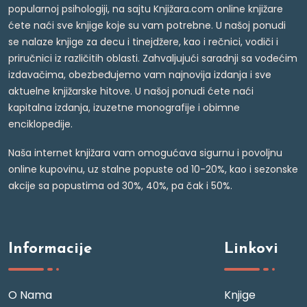
popularnoj psihologiji, na sajtu Knjižara.com online knjižare
ćete naći sve knjige koje su vam potrebne. U našoj ponudi
se nalaze knjige za decu i tinejdžere, kao i rečnici, vodiči i
priručnici iz različitih oblasti. Zahvaljujući saradnji sa vodećim
izdavačima, obezbeđujemo vam najnovija izdanja i sve
aktuelne knjižarske hitove. U našoj ponudi ćete naći
kapitalna izdanja, izuzetne monografije i obimne
enciklopedije.
Naša internet knjižara vam omogućava sigurnu i povoljnu
online kupovinu, uz stalne popuste od 10-20%, kao i sezonske
akcije sa popustima od 30%, 40%, pa čak i 50%.
Informacije
Linkovi
O Nama
Knjige