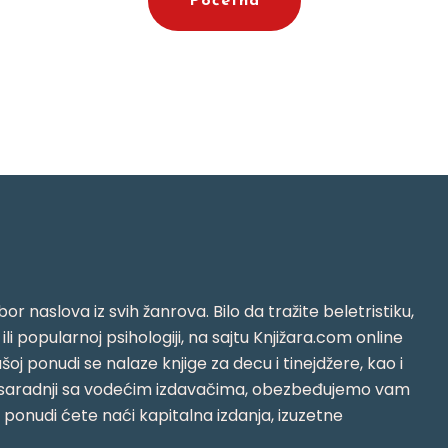
Početna
or naslova iz svih žanrova. Bilo da tražite beletristiku,
i ili popularnoj psihologiji, na sajtu Knjižara.com online
oj ponudi se nalaze knjige za decu i tinejdžere, kao i
jujući saradnji sa vodećim izdavačima, obezbeđujemo vam
j ponudi ćete naći kapitalna izdanja, izuzetne