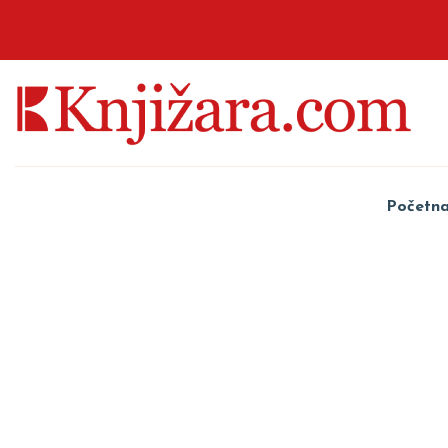
Početn