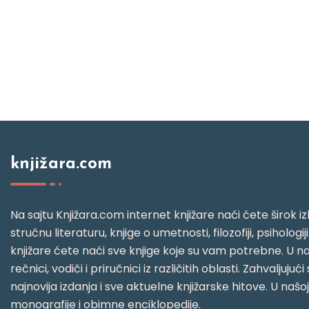
knjižara.com
Na sajtu Knjižara.com internet knjižare naći ćete širok izb
stručnu literaturu, knjige o umetnosti, filozofiji, psihologij
knjižare ćete naći sve knjige koje su vam potrebne. U naš
rečnici, vodiči i priručnici iz različitih oblasti. Zahval
najnovija izdanja i sve aktuelne knjižarske hitove. U našo
monografije i obimne enciklopedije.