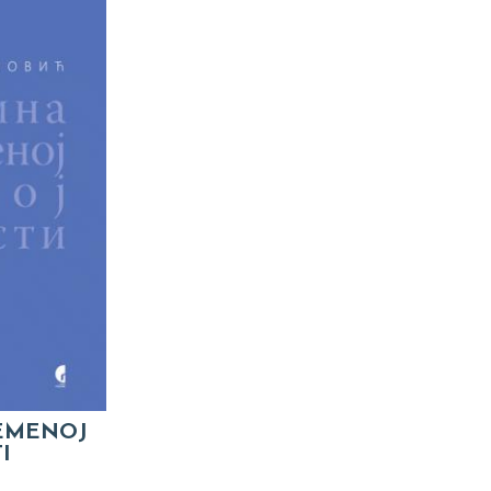
REMENOJ
I