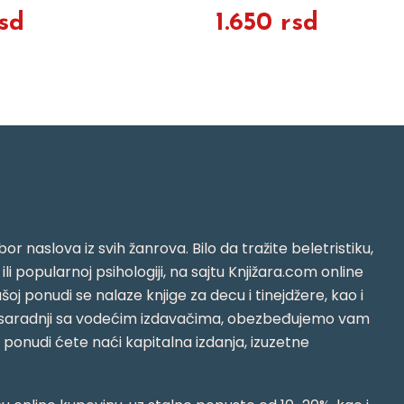
sd
1.650 rsd
or naslova iz svih žanrova. Bilo da tražite beletristiku,
i ili popularnoj psihologiji, na sajtu Knjižara.com online
oj ponudi se nalaze knjige za decu i tinejdžere, kao i
jujući saradnji sa vodećim izdavačima, obezbeđujemo vam
j ponudi ćete naći kapitalna izdanja, izuzetne