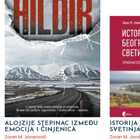
ALOJZIJE STEPINAC IZMEĐU
ISTORIJ
EMOCIJA I ČINJENICA
SVETINJ
Zoran M. Jovanović
Zoran M. Jova