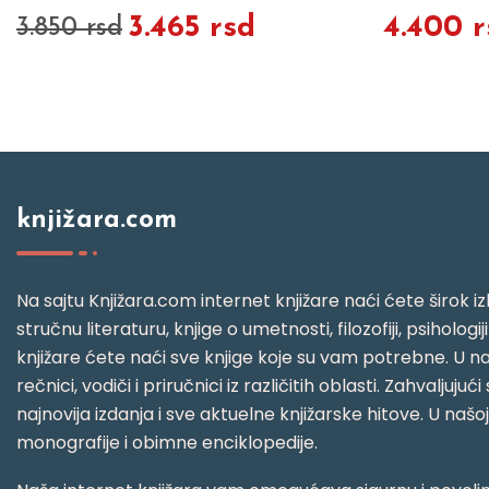
3.465 rsd
4.400 r
3.850 rsd
knjižara.com
Na sajtu Knjižara.com internet knjižare naći ćete širok izb
stručnu literaturu, knjige o umetnosti, filozofiji, psihologij
knjižare ćete naći sve knjige koje su vam potrebne. U naš
rečnici, vodiči i priručnici iz različitih oblasti. Zahval
najnovija izdanja i sve aktuelne knjižarske hitove. U našo
monografije i obimne enciklopedije.