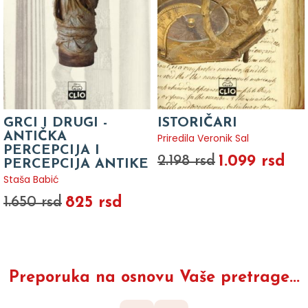
GRCI I DRUGI -
ISTORIČARI
ANTIČKA
Priredila Veronik Sal
PERCEPCIJA I
1.099 rsd
2.198 rsd
PERCEPCIJA ANTIKE
Staša Babić
825 rsd
1.650 rsd
Preporuka na osnovu Vaše pretrage...