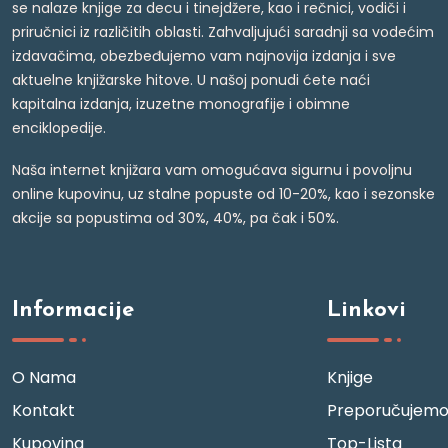
se nalaze knjige za decu i tinejdžere, kao i rečnici, vodiči i
priručnici iz različitih oblasti. Zahvaljujući saradnji sa vodećim
izdavačima, obezbeđujemo vam najnovija izdanja i sve
aktuelne knjižarske hitove. U našoj ponudi ćete naći
kapitalna izdanja, izuzetne monografije i obimne
enciklopedije.
Naša internet knjižara vam omogućava sigurnu i povoljnu
online kupovinu, uz stalne popuste od 10-20%, kao i sezonske
akcije sa popustima od 30%, 40%, pa čak i 50%.
Informacije
Linkovi
O Nama
Knjige
Kontakt
Preporučujem
Kupovina
Top-Lista