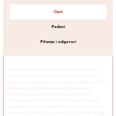
Opis
Podaci
Pitanja i odgovori
Ovo delo pruža čitaocima pregled najvažnijih pisaca
istorije, odabranih zbog njihovog značaja za razvoj
glavnog toka istorije kao načina pripovedanja, potom i
nauke, od njenih prapočetaka u tami vekova do
savremenog doba. Pažljivo je hronološki ocrtan
nastanak glavnih istorijskih škola određenih perioda,
uklopljenih u kontekst političkih, društvenih i kulturnih
dešavanja. Pitkim i jednostavnim stilom Brajzah je uspeo