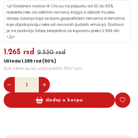
<p>Odabrani naslovi IK Clio su na popustu od 30 do 50%.
Izaberite neki od odličnih romana, knjiga iz oblasti muzike,
istorije, izdanja koja se bave geopolitičkim temama ili temama
koje objašnjavaju neke od osnovnih ljudskih emocija. Dostava
je, na području Srbije, besplatna za kupovinu preko 2.999 din.
</p>
1.265 rsd
2.530 rsd
Ušteda 1.265 rsd (50%)
Sve cene su sa uračunatim PDV-om.
dodaj u korpu