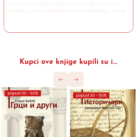
da stručnoj i laičkoj publici učini razumljivom teoriju i
filozofiju jedne od najstarijih naučnih disciplina – istorije.
Kupci ove knjige kupili su i...
popust 30 - 50%
popust 30 - 50%