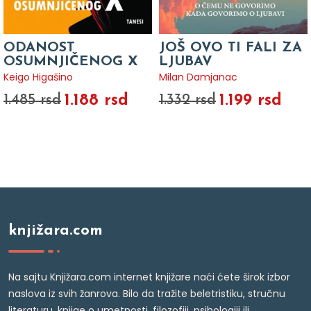
ODANOST
JOŠ OVO TI FALI ZA
OSUMNJIČENOG X
LJUBAV
Keigo Higašino
Milan Damjanac
1.188 rsd
1.199 rsd
1.485 rsd
1.332 rsd
knjižara.com
Na sajtu Knjižara.com internet knjižare naći ćete širok izbor
naslova iz svih žanrova. Bilo da tražite beletristiku, stručnu
literaturu, knjige o umetnosti, filozofiji, psihologiji ili