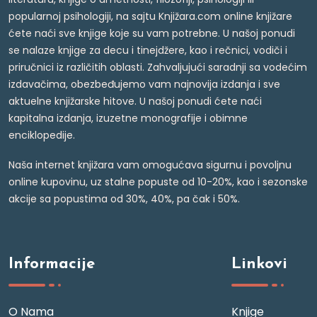
popularnoj psihologiji, na sajtu Knjižara.com online knjižare
ćete naći sve knjige koje su vam potrebne. U našoj ponudi
se nalaze knjige za decu i tinejdžere, kao i rečnici, vodiči i
priručnici iz različitih oblasti. Zahvaljujući saradnji sa vodećim
izdavačima, obezbeđujemo vam najnovija izdanja i sve
aktuelne knjižarske hitove. U našoj ponudi ćete naći
kapitalna izdanja, izuzetne monografije i obimne
enciklopedije.
Naša internet knjižara vam omogućava sigurnu i povoljnu
online kupovinu, uz stalne popuste od 10-20%, kao i sezonske
akcije sa popustima od 30%, 40%, pa čak i 50%.
Informacije
Linkovi
O Nama
Knjige