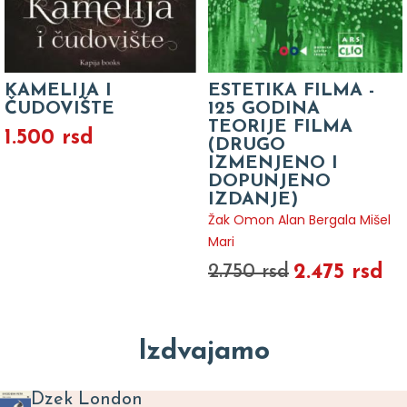
KAMELIJA I
ESTETIKA FILMA -
ČUDOVIŠTE
125 GODINA
TEORIJE FILMA
1.500 rsd
(DRUGO
IZMENJENO I
DOPUNJENO
IZDANJE)
Žak Omon Alan Bergala Mišel
Mari
2.475 rsd
2.750 rsd
Izdvajamo
Dzek London