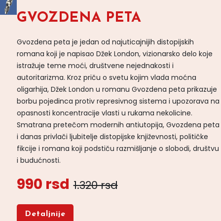
GVOZDENA PETA
Gvozdena peta je jedan od najuticajnijih distopijskih
romana koji je napisao Džek London, vizionarsko delo koje
istražuje teme moći, društvene nejednakosti i
autoritarizma. Kroz priču o svetu kojim vlada moćna
oligarhija, Džek London u romanu Gvozdena peta prikazuje
borbu pojedinca protiv represivnog sistema i upozorava na
opasnosti koncentracije vlasti u rukama nekolicine.
Smatrana pretečom modernih antiutopija, Gvozdena peta
i danas privlači ljubitelje distopijske književnosti, političke
fikcije i romana koji podstiču razmišljanje o slobodi, društvu
i budućnosti.
990 rsd
1.320 rsd
Detaljnije