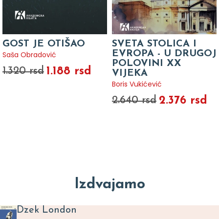
GOST JE OTIŠAO
SVETA STOLICA I
EVROPA - U DRUGOJ
Saša Obradović
POLOVINI XX
1.188 rsd
1.320 rsd
VIJEKA
Boris Vukićević
2.376 rsd
2.640 rsd
Izdvajamo
Dzek London