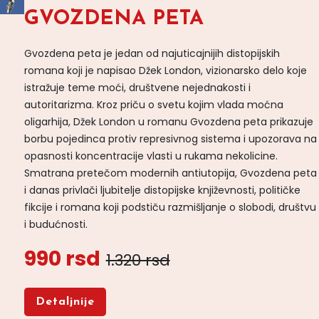
GVOZDENA PETA
Gvozdena peta je jedan od najuticajnijih distopijskih
romana koji je napisao Džek London, vizionarsko delo koje
istražuje teme moći, društvene nejednakosti i
autoritarizma. Kroz priču o svetu kojim vlada moćna
oligarhija, Džek London u romanu Gvozdena peta prikazuje
borbu pojedinca protiv represivnog sistema i upozorava na
opasnosti koncentracije vlasti u rukama nekolicine.
Smatrana pretečom modernih antiutopija, Gvozdena peta
i danas privlači ljubitelje distopijske književnosti, političke
fikcije i romana koji podstiču razmišljanje o slobodi, društvu
i budućnosti.
990 rsd
1.320 rsd
Detaljnije