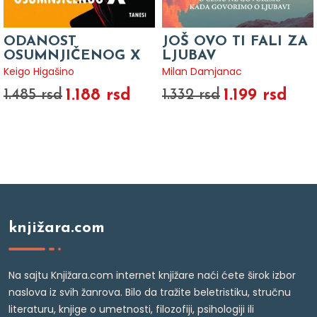
ODANOST
JOŠ OVO TI FALI ZA
OSUMNJIČENOG X
LJUBAV
Keigo Higašino
Milan Damjanac
1.188 rsd
1.199 rsd
1.485 rsd
1.332 rsd
knjižara.com
Na sajtu Knjižara.com internet knjižare naći ćete širok izbor
naslova iz svih žanrova. Bilo da tražite beletristiku, stručnu
literaturu, knjige o umetnosti, filozofiji, psihologiji ili