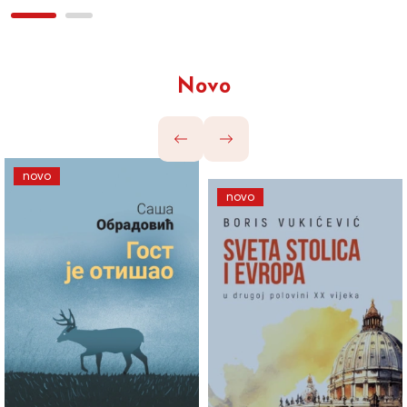
Novo
novo
novo