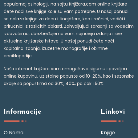
popularnoj psihologiji, na sajtu Knjižara.com online knjižare
ćete naći sve knjige koje su vam potrebne. U našoj ponudi
se nalaze knjige za decu i tinejdžere, kao i rečnici, vodiči i
priručnici iz različitih oblasti. Zahvaljujući saradnji sa vodećim
izdavačima, obezbeđujemo vam najnovija izdanja i sve
aktuelne knjižarske hitove. U našoj ponudi ćete naći
kapitalna izdanja, izuzetne monografije i obimne
enciklopedije.
Naša internet knjižara vam omogućava sigurnu i povoljnu
online kupovinu, uz stalne popuste od 10-20%, kao i sezonske
akcije sa popustima od 30%, 40%, pa čak i 50%.
Informacije
Linkovi
O Nama
Knjige