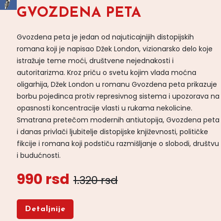
GVOZDENA PETA
Gvozdena peta je jedan od najuticajnijih distopijskih
romana koji je napisao Džek London, vizionarsko delo koje
istražuje teme moći, društvene nejednakosti i
autoritarizma. Kroz priču o svetu kojim vlada moćna
oligarhija, Džek London u romanu Gvozdena peta prikazuje
borbu pojedinca protiv represivnog sistema i upozorava na
opasnosti koncentracije vlasti u rukama nekolicine.
Smatrana pretečom modernih antiutopija, Gvozdena peta
i danas privlači ljubitelje distopijske književnosti, političke
fikcije i romana koji podstiču razmišljanje o slobodi, društvu
i budućnosti.
990 rsd
1.320 rsd
Detaljnije