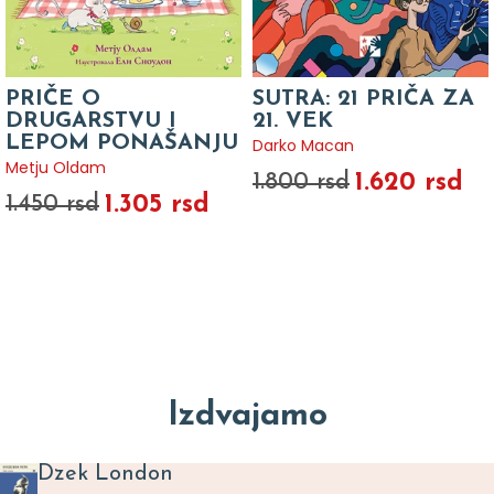
PRIČE O
SUTRA: 21 PRIČA ZA
DRUGARSTVU I
21. VEK
LEPOM PONAŠANJU
Darko Macan
Metju Oldam
1.620 rsd
1.800 rsd
1.305 rsd
1.450 rsd
Izdvajamo
Dzek London