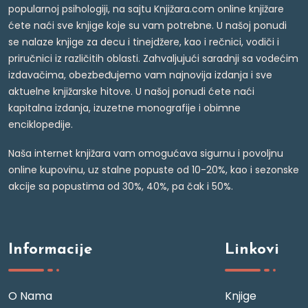
popularnoj psihologiji, na sajtu Knjižara.com online knjižare
ćete naći sve knjige koje su vam potrebne. U našoj ponudi
se nalaze knjige za decu i tinejdžere, kao i rečnici, vodiči i
priručnici iz različitih oblasti. Zahvaljujući saradnji sa vodećim
izdavačima, obezbeđujemo vam najnovija izdanja i sve
aktuelne knjižarske hitove. U našoj ponudi ćete naći
kapitalna izdanja, izuzetne monografije i obimne
enciklopedije.
Naša internet knjižara vam omogućava sigurnu i povoljnu
online kupovinu, uz stalne popuste od 10-20%, kao i sezonske
akcije sa popustima od 30%, 40%, pa čak i 50%.
Informacije
Linkovi
O Nama
Knjige