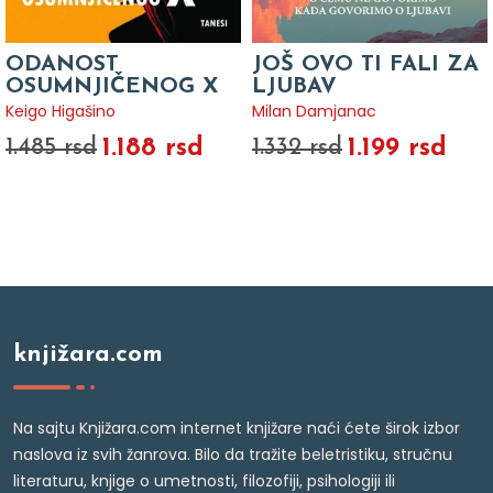
ODANOST
JOŠ OVO TI FALI ZA
OSUMNJIČENOG X
LJUBAV
Keigo Higašino
Milan Damjanac
1.188 rsd
1.199 rsd
1.485 rsd
1.332 rsd
knjižara.com
Na sajtu Knjižara.com internet knjižare naći ćete širok izbor
naslova iz svih žanrova. Bilo da tražite beletristiku, stručnu
literaturu, knjige o umetnosti, filozofiji, psihologiji ili