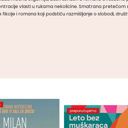
ntracije vlasti u rukama nekolicine. Smatrana pretečom m
čke fikcije i romana koji podstiču razmišljanje o slobodi, druš
o
preporučujemo