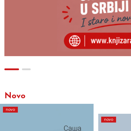
Novo
novo
novo