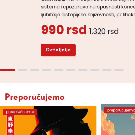
sistema i upozorava na opasnosti konce
ljubitelje distopijske književnosti, politi
990 rsd
1.320 rsd
Detaljnije
Preporučujemo
preporučujem
preporučujemo