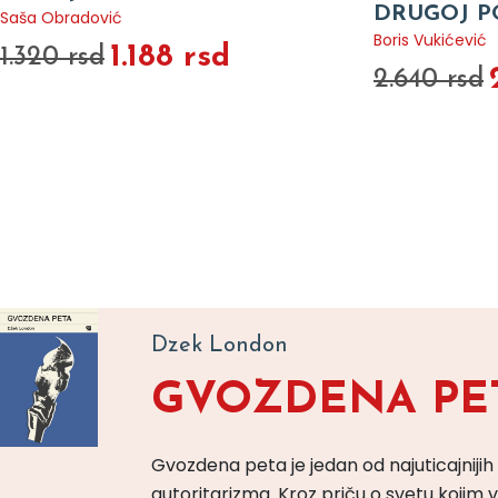
DRUGOJ P
Saša Obradović
Boris Vukićević
1.188 rsd
1.320 rsd
2.640 rsd
Dzek London
GVOZDENA PE
Gvozdena peta je jedan od najuticajnijih
autoritarizma. Kroz priču o svetu koji