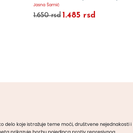
Jasna Šamić
1.485 rsd
1.650 rsd
ko delo koje istražuje teme moći, društvene nejednakosti i
peta prikazuje borbu pojedinca protiv represivnog