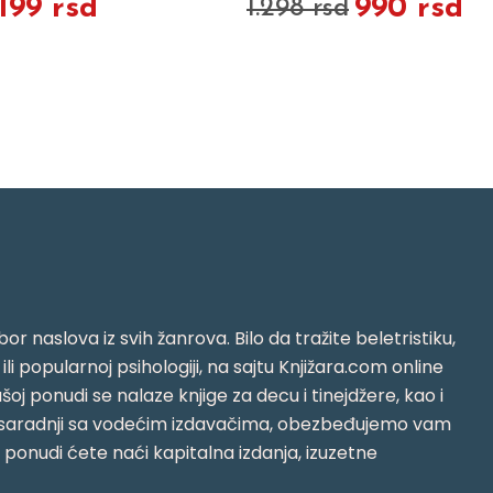
.199 rsd
990 rsd
1.298 rsd
or naslova iz svih žanrova. Bilo da tražite beletristiku,
i ili popularnoj psihologiji, na sajtu Knjižara.com online
oj ponudi se nalaze knjige za decu i tinejdžere, kao i
jujući saradnji sa vodećim izdavačima, obezbeđujemo vam
j ponudi ćete naći kapitalna izdanja, izuzetne