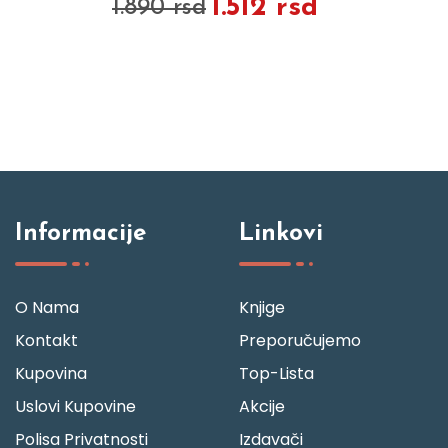
1.512 rsd
1.890 rsd
Informacije
Linkovi
O Nama
Knjige
Kontakt
Preporučujemo
Kupovina
Top-Lista
Uslovi Kupovine
Akcije
Polisa Privatnosti
Izdavači