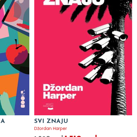
CA
SVI ZNAJU
Džordan Harper