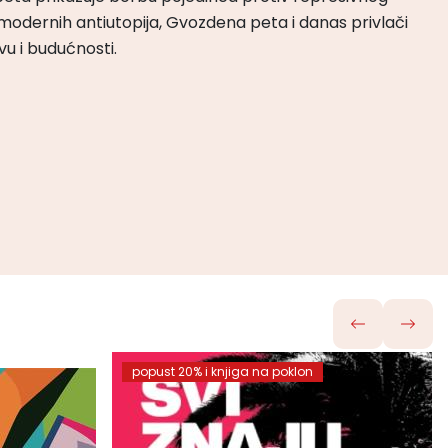
odernih antiutopija, Gvozdena peta i danas privlači
tvu i budućnosti.
popust 20% i knjiga na poklon