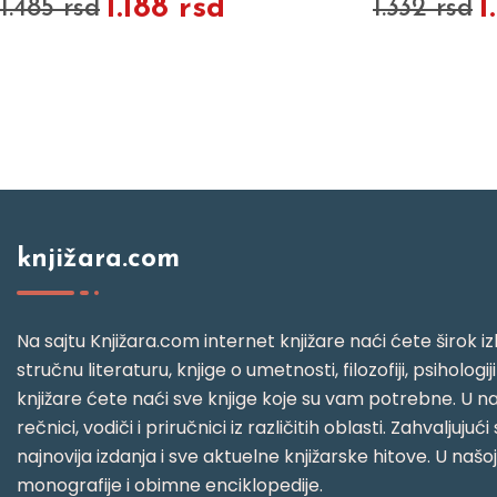
1.188 rsd
1
1.485 rsd
1.332 rsd
knjižara.com
Na sajtu Knjižara.com internet knjižare naći ćete širok izb
stručnu literaturu, knjige o umetnosti, filozofiji, psihologij
knjižare ćete naći sve knjige koje su vam potrebne. U naš
rečnici, vodiči i priručnici iz različitih oblasti. Zahval
najnovija izdanja i sve aktuelne knjižarske hitove. U našo
monografije i obimne enciklopedije.