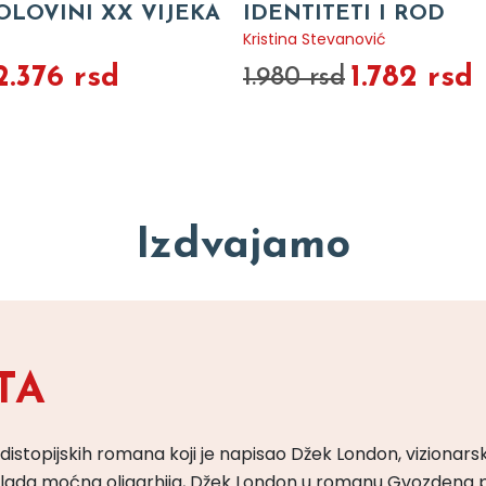
OLOVINI XX VIJEKA
IDENTITETI I ROD
Kristina Stevanović
2.376 rsd
1.782 rsd
1.980 rsd
Izdvajamo
TA
 distopijskih romana koji je napisao Džek London, vizionars
m vlada moćna oligarhija, Džek London u romanu Gvozdena 