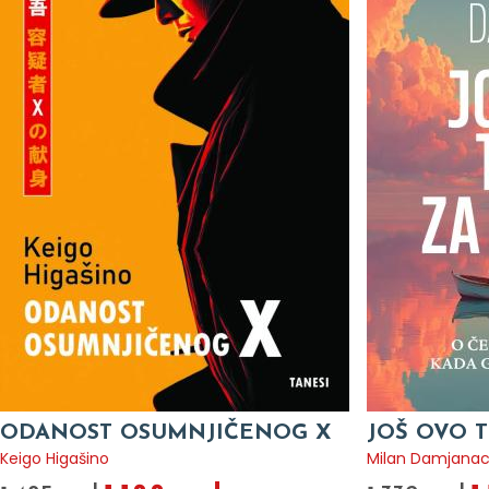
ODANOST OSUMNJIČENOG X
JOŠ OVO T
Keigo Higašino
Milan Damjana