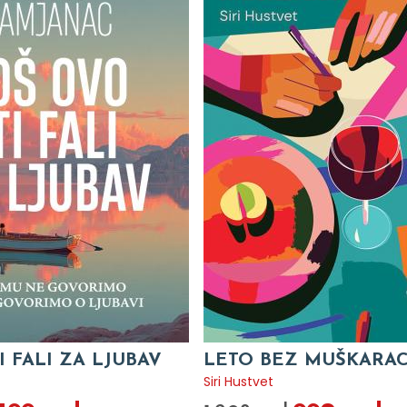
I FALI ZA LJUBAV
LETO BEZ MUŠKARA
c
Siri Hustvet