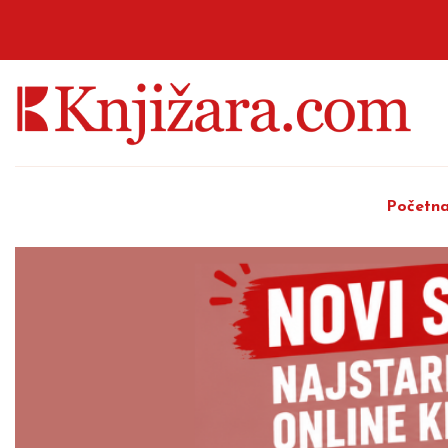
Početn