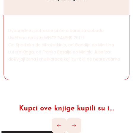
Izvanredne i potresne priče o borbi za slobodu.
Uvršteno na listu WHITE RAVENS 2017!
Od Spartaka do sifražetkinja, od Gandija do Martina
Lutera Kinga, od Franka Basalje do Malale Jusafzai:
doživljaji žena i muškaraca koji su rekli ne nepravdama
Kupci ove knjige kupili su i...