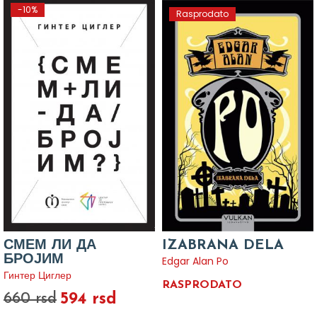
-10%
Rasprodato
СМЕМ ЛИ ДА
IZABRANA DELA
БРОЈИМ
Edgar Alan Po
Гинтер Циглер
RASPRODATO
594 rsd
660 rsd