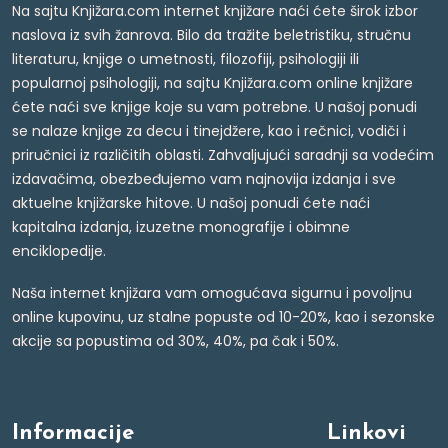
Na sajtu Knjižara.com internet knjižare naći ćete širok izbor
naslova iz svih žanrova. Bilo da tražite beletristiku, stručnu
literaturu, knjige o umetnosti, filozofiji, psihologiji ili
popularnoj psihologiji, na sajtu Knjižara.com online knjižare
ćete naći sve knjige koje su vam potrebne. U našoj ponudi
se nalaze knjige za decu i tinejdžere, kao i rečnici, vodiči i
priručnici iz različitih oblasti. Zahvaljujući saradnji sa vodećim
izdavačima, obezbeđujemo vam najnovija izdanja i sve
aktuelne knjižarske hitove. U našoj ponudi ćete naći
kapitalna izdanja, izuzetne monografije i obimne
enciklopedije.
Naša internet knjižara vam omogućava sigurnu i povoljnu
online kupovinu, uz stalne popuste od 10-20%, kao i sezonske
akcije sa popustima od 30%, 40%, pa čak i 50%.
Informacije
Linkovi