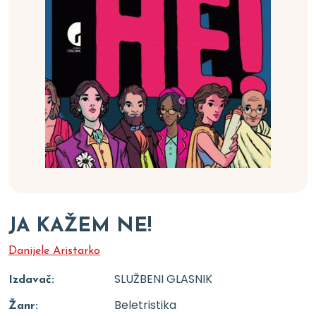
JA KAŽEM NE!
Danijele Aristarko
SLUŽBENI GLASNIK
Izdavač:
Beletristika
Žanr: