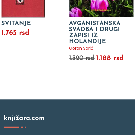
SVITANJE
AVGANISTANSKA
SVADBA I DRUGI
1.765 rsd
ZAPISI IZ
HOLANDIJE
Goran Sarić
1.188 rsd
1.320 rsd
knjižara.com