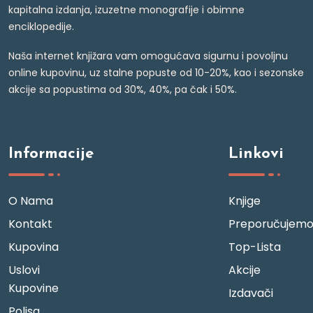
kapitalna izdanja, izuzetne monografije i obimne
enciklopedije.
Naša internet knjižara vam omogućava sigurnu i povoljnu
online kupovinu, uz stalne popuste od 10-20%, kao i sezonske
akcije sa popustima od 30%, 40%, pa čak i 50%.
Informacije
Linkovi
O Nama
Knjige
Kontakt
Preporučujem
Kupovina
Top-Lista
Uslovi
Akcije
Kupovine
Izdavači
Polisa