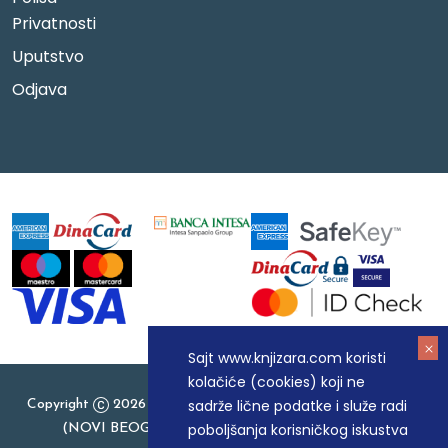
Privatnosti
Uputstvo
Odjava
Sajt www.knjizara.com koristi
kolačiće (cookies) koji ne
sadrže lične podatke i služe radi
Copyright
2026 Knjizara.com - MAKART DOO BEOGRAD
poboljšanja korisničkog iskustva
(NOVI BEOGRAD), PIB: 105184104, MB: 20337524