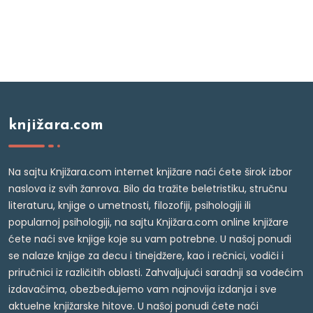
knjižara.com
Na sajtu Knjižara.com internet knjižare naći ćete širok izbor
naslova iz svih žanrova. Bilo da tražite beletristiku, stručnu
literaturu, knjige o umetnosti, filozofiji, psihologiji ili
popularnoj psihologiji, na sajtu Knjižara.com online knjižare
ćete naći sve knjige koje su vam potrebne. U našoj ponudi
se nalaze knjige za decu i tinejdžere, kao i rečnici, vodiči i
priručnici iz različitih oblasti. Zahvaljujući saradnji sa vodećim
izdavačima, obezbeđujemo vam najnovija izdanja i sve
aktuelne knjižarske hitove. U našoj ponudi ćete naći