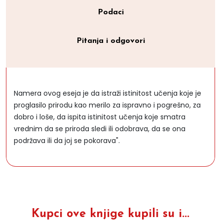
Podaci
Pitanja i odgovori
Namera ovog eseja je da istraži istinitost učenja koje je
proglasilo prirodu kao merilo za ispravno i pogrešno, za
dobro i loše, da ispita istinitost učenja koje smatra
vrednim da se priroda sledi ili odobrava, da se ona
podržava ili da joj se pokorava".
Kupci ove knjige kupili su i...