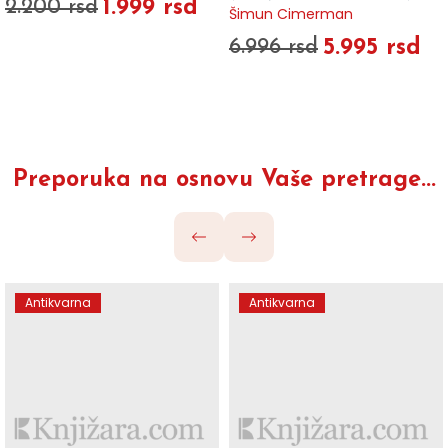
1.999 rsd
2.200 rsd
Šimun Cimerman
5.995 rsd
6.996 rsd
Preporuka na osnovu Vaše pretrage...
Antikvarna
Antikvarna