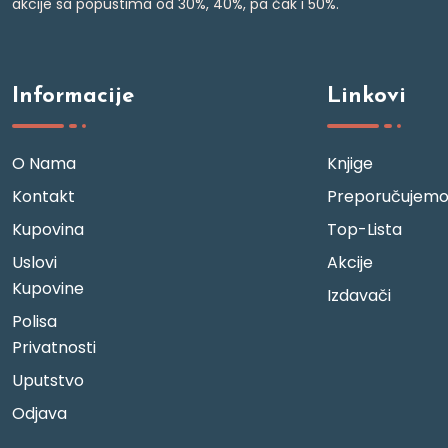
akcije sa popustima od 30%, 40%, pa čak i 50%.
Informacije
Linkovi
O Nama
Knjige
Kontakt
Preporučujem
Kupovina
Top-Lista
Uslovi
Akcije
Kupovine
Izdavači
Polisa
Privatnosti
Uputstvo
Odjava