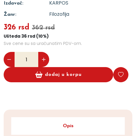
KARPOS
Izdavač:
Filozofija
Žanr:
326 rsd
362 rsd
Ušteda 36 rsd (10%)
Sve cene su sa uračunatim PDV-om.
dodaj u korpu
Opis