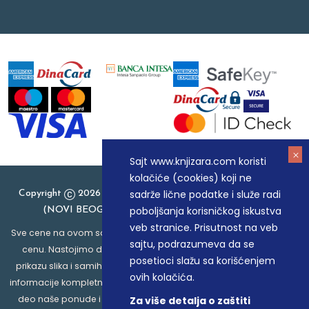
Sajt www.knjizara.com koristi
kolačiće (cookies) koji ne
sadrže lične podatke i služe radi
Copyright
2026 Knjizara.com - MAKART DOO BEOGRAD
poboljšanja korisničkog iskustva
(NOVI BEOGRAD), PIB: 105184104, MB: 20337524
veb stranice. Prisutnost na veb
Sve cene na ovom sajtu iskazane su u dinarima. PDV je uračunat u
sajtu, podrazumeva da se
cenu. Nastojimo da budemo što precizniji u opisu proizvoda,
posetioci slažu sa korišćenjem
prikazu slika i samih cena, ali ne možemo garantovati da su sve
ovih kolačića.
informacije kompletne i bez grešaka. Svi artikli prikazani na sajtu su
deo naše ponude i ne podrazumeva da su dostupni u svakom
Za više detalja o zaštiti