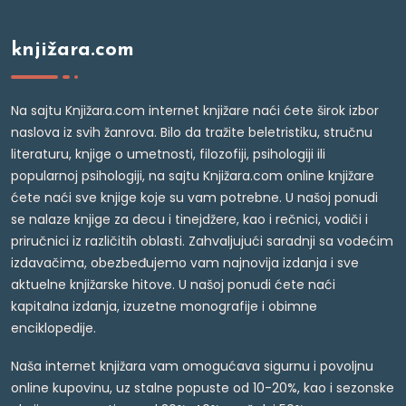
knjižara.com
Na sajtu Knjižara.com internet knjižare naći ćete širok izbor
naslova iz svih žanrova. Bilo da tražite beletristiku, stručnu
literaturu, knjige o umetnosti, filozofiji, psihologiji ili
popularnoj psihologiji, na sajtu Knjižara.com online knjižare
ćete naći sve knjige koje su vam potrebne. U našoj ponudi
se nalaze knjige za decu i tinejdžere, kao i rečnici, vodiči i
priručnici iz različitih oblasti. Zahvaljujući saradnji sa vodećim
izdavačima, obezbeđujemo vam najnovija izdanja i sve
aktuelne knjižarske hitove. U našoj ponudi ćete naći
kapitalna izdanja, izuzetne monografije i obimne
enciklopedije.
Naša internet knjižara vam omogućava sigurnu i povoljnu
online kupovinu, uz stalne popuste od 10-20%, kao i sezonske