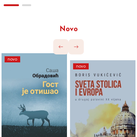
Novo
novo
novo