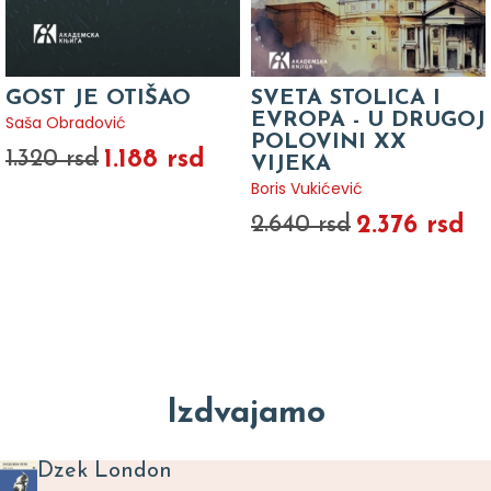
GOST JE OTIŠAO
SVETA STOLICA I
EVROPA - U DRUGOJ
Saša Obradović
POLOVINI XX
1.188 rsd
1.320 rsd
VIJEKA
Boris Vukićević
2.376 rsd
2.640 rsd
Izdvajamo
Dzek London