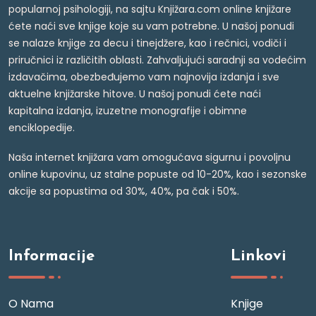
popularnoj psihologiji, na sajtu Knjižara.com online knjižare
ćete naći sve knjige koje su vam potrebne. U našoj ponudi
se nalaze knjige za decu i tinejdžere, kao i rečnici, vodiči i
priručnici iz različitih oblasti. Zahvaljujući saradnji sa vodećim
izdavačima, obezbeđujemo vam najnovija izdanja i sve
aktuelne knjižarske hitove. U našoj ponudi ćete naći
kapitalna izdanja, izuzetne monografije i obimne
enciklopedije.
Naša internet knjižara vam omogućava sigurnu i povoljnu
online kupovinu, uz stalne popuste od 10-20%, kao i sezonske
akcije sa popustima od 30%, 40%, pa čak i 50%.
Informacije
Linkovi
O Nama
Knjige