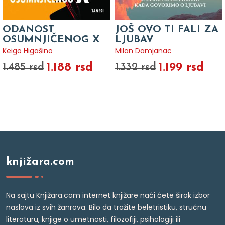
ODANOST
JOŠ OVO TI FALI ZA
OSUMNJIČENOG X
LJUBAV
Keigo Higašino
Milan Damjanac
1.188 rsd
1.199 rsd
1.485 rsd
1.332 rsd
knjižara.com
Na sajtu Knjižara.com internet knjižare naći ćete širok izbor
naslova iz svih žanrova. Bilo da tražite beletristiku, stručnu
literaturu, knjige o umetnosti, filozofiji, psihologiji ili