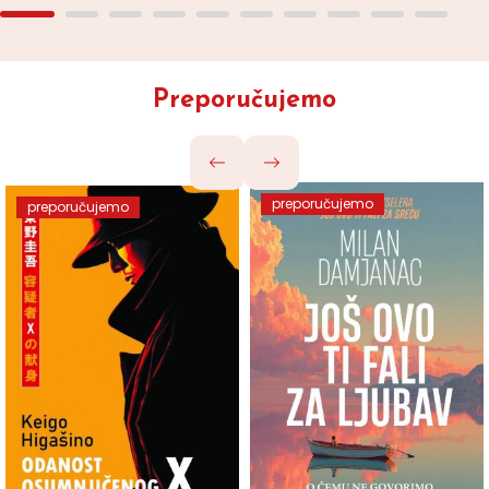
Preporučujemo
preporučujemo
preporučujemo