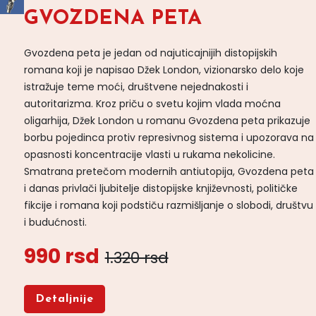
GVOZDENA PETA
Gvozdena peta je jedan od najuticajnijih distopijskih
romana koji je napisao Džek London, vizionarsko delo koje
istražuje teme moći, društvene nejednakosti i
autoritarizma. Kroz priču o svetu kojim vlada moćna
oligarhija, Džek London u romanu Gvozdena peta prikazuje
borbu pojedinca protiv represivnog sistema i upozorava na
opasnosti koncentracije vlasti u rukama nekolicine.
Smatrana pretečom modernih antiutopija, Gvozdena peta
i danas privlači ljubitelje distopijske književnosti, političke
fikcije i romana koji podstiču razmišljanje o slobodi, društvu
i budućnosti.
990 rsd
1.320 rsd
Detaljnije