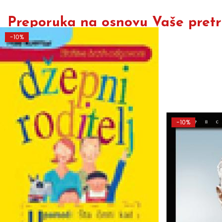
Preporuka na osnovu Vaše pretra
-10%
-10%