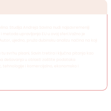
lina. Studija Andreja Savina nudi najsavremeniji
 i metoda upravljanja EU u ovoj sferi.Važno je
 Autor, ujedno, pruža dubinsku analizu načina na koji
u svrhu pisani, Savin tretira i ključna pitanja kao
vna dešavanja u oblasti zaštite podataka
t, tehnologije i komercijalno, ekonomsko i