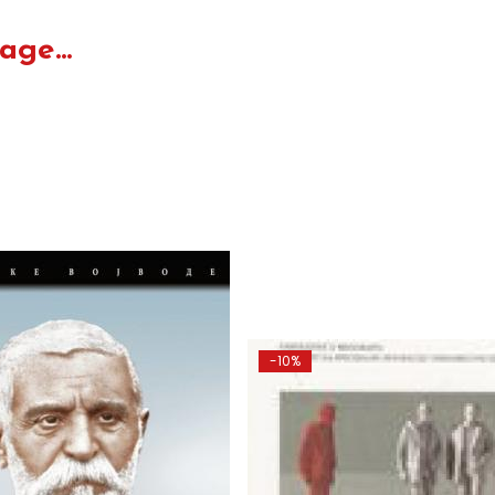
ge...
-10%