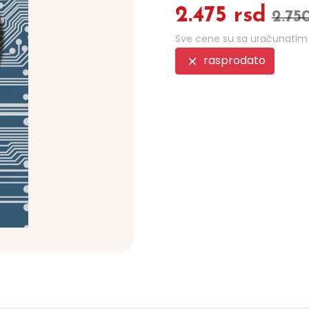
2.475 rsd
2.75
Sve cene su sa uračunati
rasprodato