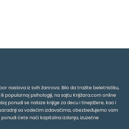
or naslova iz svih žanrova. Bilo da tražite beletristiku,
i ili popularnoj psihologiji, na sajtu Knjižara.com online
oj ponudi se nalaze knjige za decu i tinejdžere, kao i
jujući saradnji sa vodećim izdavačima, obezbeđujemo vam
j ponudi ćete naći kapitalna izdanja, izuzetne