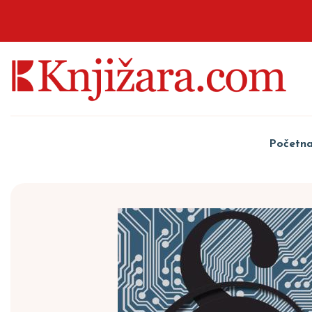
Početn