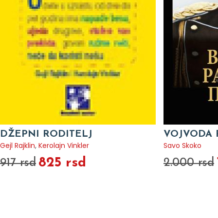
DŽEPNI RODITELJ
VOJVODA R
Gejl Rajklin
,
Kerolajn Vinkler
Savo Skoko
825 rsd
917 rsd
2.000 rsd