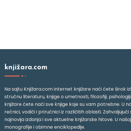
knjižara.com
Na sajtu Knjižara.com internet knjižare naći ćete širok izb
stručnu literaturu, knjige o umetnosti, filozofiji, psihologij
knjižare ćete naći sve knjige koje su vam potrebne. U naš
rečnici, vodiči i priručnici iz različitih oblasti. Zahval
najnovija izdanja i sve aktuelne knjižarske hitove. U našo
monografije i obimne enciklopedije.