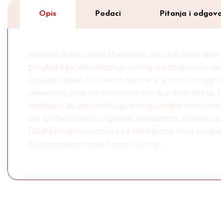
Opis
Podaci
Pitanja i odgovo
Internet je deo naše stvarnosti već dve decenije i 
pregled ključnih oblasti pravnog uređenja interneta 
razumeti kako EU stvara zakone koji utiču na digital
relevantni pravni instrumenti međusobno deluju, kao
Nastojeći da sistematizuje mnogobrojne instrumente k
što su elektronska trgovina, nadležnost, intelektua
(GDPR).Digitalna straža će biti ključno štivo za ak
informaciono pravo širom EU i šire.