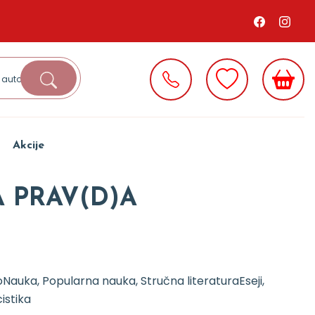
Akcije
A PRAV(D)A
o
Nauka, Popularna nauka, Stručna literatura
Eseji,
istika