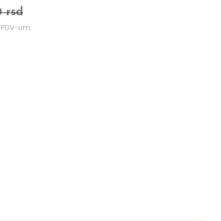
0 rsd
m PDV-om.