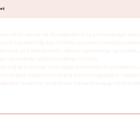
ri
kao takav više se ne da sagledati kroz prizmu drugih discip
u Evropskoj Uniji, kao i kritičku procenu kreiranja politike
ni svet, ali treba shvatiti i njihova ograničenja i propuste.
 i poređenje različitih rešenja EU i SAD.
oji se ili odnose na propise o internetu ili su posebno u t
lna svojina, zaštita potrošača, krivična regulativa i neda
ademike, studente i praktičare koji se interesuju za interne