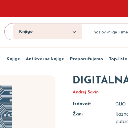
Knjige
a
Knjige
Antikvarne knjige
Preporučujemo
Top-lista
DIGITALN
Andrej Savin
CLIO
Izdavač:
Razn
Žanr:
public