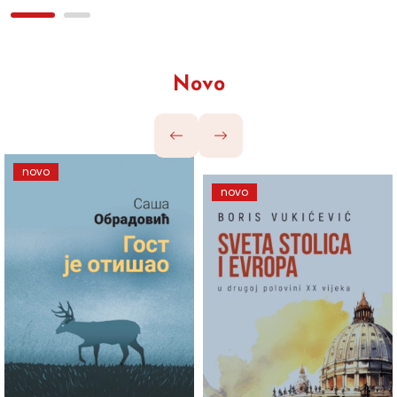
Novo
novo
novo