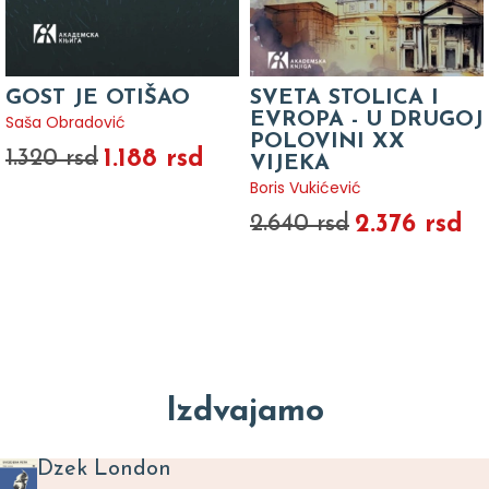
GOST JE OTIŠAO
SVETA STOLICA I
EVROPA - U DRUGOJ
Saša Obradović
POLOVINI XX
1.188 rsd
1.320 rsd
VIJEKA
Boris Vukićević
2.376 rsd
2.640 rsd
Izdvajamo
Dzek London