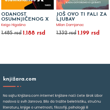
ODANOST
JOŠ OVO TI FALI ZA
OSUMNJIČENOG X
LJUBAV
Keigo Higašino
Milan Damjanac
1.188 rsd
1.199 rsd
1.485 rsd
1.332 rsd
knjižara.com
Na sajtu Knjižara.com internet knjižare naći ćete širok izbor
naslova iz svih žanrova. Bilo da tražite beletristiku, stručnu
literaturu, knjige o umetnosti, filozofiji, psihologiji ili