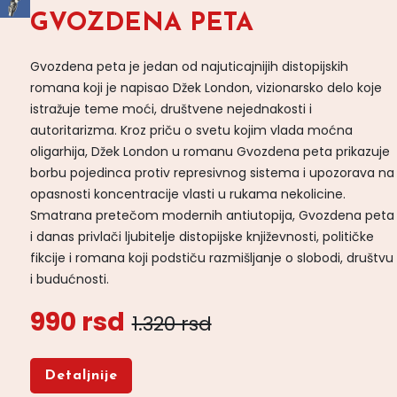
GVOZDENA PETA
Gvozdena peta je jedan od najuticajnijih distopijskih
romana koji je napisao Džek London, vizionarsko delo koje
istražuje teme moći, društvene nejednakosti i
autoritarizma. Kroz priču o svetu kojim vlada moćna
oligarhija, Džek London u romanu Gvozdena peta prikazuje
borbu pojedinca protiv represivnog sistema i upozorava na
opasnosti koncentracije vlasti u rukama nekolicine.
Smatrana pretečom modernih antiutopija, Gvozdena peta
i danas privlači ljubitelje distopijske književnosti, političke
fikcije i romana koji podstiču razmišljanje o slobodi, društvu
i budućnosti.
990 rsd
1.320 rsd
Detaljnije