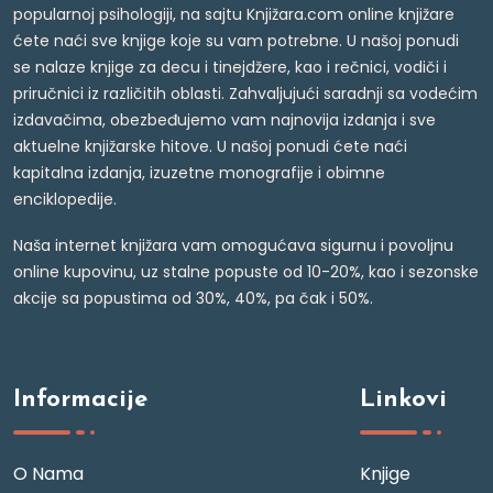
popularnoj psihologiji, na sajtu Knjižara.com online knjižare
ćete naći sve knjige koje su vam potrebne. U našoj ponudi
se nalaze knjige za decu i tinejdžere, kao i rečnici, vodiči i
priručnici iz različitih oblasti. Zahvaljujući saradnji sa vodećim
izdavačima, obezbeđujemo vam najnovija izdanja i sve
aktuelne knjižarske hitove. U našoj ponudi ćete naći
kapitalna izdanja, izuzetne monografije i obimne
enciklopedije.
Naša internet knjižara vam omogućava sigurnu i povoljnu
online kupovinu, uz stalne popuste od 10-20%, kao i sezonske
akcije sa popustima od 30%, 40%, pa čak i 50%.
Informacije
Linkovi
O Nama
Knjige